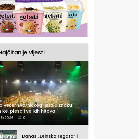
Najčitanije vijesti
o večer Zvorničkog ljeta u znaku
ike, plesa i velikih hitova
08/2026
0
Danas „Drinska regata“ i