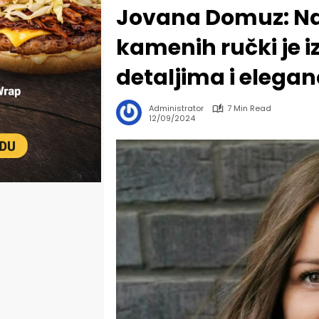
Jovana Domuz: Naš
kamenih ručki je i
detaljima i elega
Administrator
7 Min Read
12/09/2024