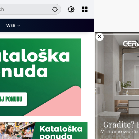
WEB
×