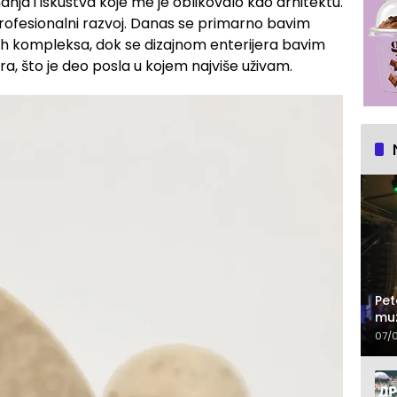
nja i iskustva koje me je oblikovalo kao arhitektu.
i profesionalni razvoj. Danas se primarno bavim
 kompleksa, dok se dizajnom enterijera bavim
a, što je deo posla u kojem najviše uživam.
Pet
muz
07/