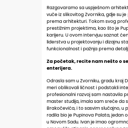
Razgovaramo sa uspješnom arhitektic
vuče iz slikovitog Zvornika, gdje su je
prema arhitekturi. Tokom svog profes
prestižnim projektima, kao što je Pup
karijeru. U ovom intervjuu saznat ć
liderstva u projektovanju i dizajnu
funkcionalnost i pažnja prema detalj
Za početak, recite nam nešto o se
enterijera.
Odrasla sam u Zvorniku, gradu kraj Dri
meri oblikovali ličnost i podstakli in
profesionalni razvoj sam nastavila p
master studija, imala sam sreće da 
Brakočevića, i to sasvim slučajno, u
radila bio je Pupinova Palata, jeda
u Novom Sadu. Ivan je imao ogromno