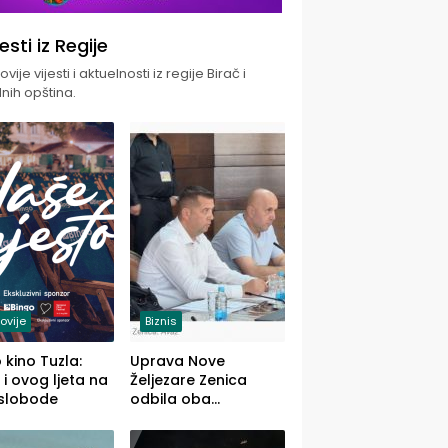
jesti iz Regije
vije vijesti i aktuelnosti iz regije Birač i
nih opština.
ovije
Biznis
 kino Tuzla:
Uprava Nove
 i ovog ljeta na
Željezare Zenica
 slobode
odbila oba
prijedloga Vlade
FBiH: Ustrajni da je