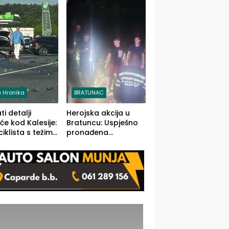
stečaj jedino rješenje
 Hronika
BRATUNAC
i detalji
Herojska akcija u
će kod Kalesije:
Bratuncu: Uspješno
iklista s težim,
pronađena
 vozača s
sedamdesetogodišnj
im povredama
a Ivanka Lazić,
rodom iz Kravice.