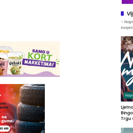
Vi
– Najno
susjed
Najn
Ljetno
Bingo
Trgu