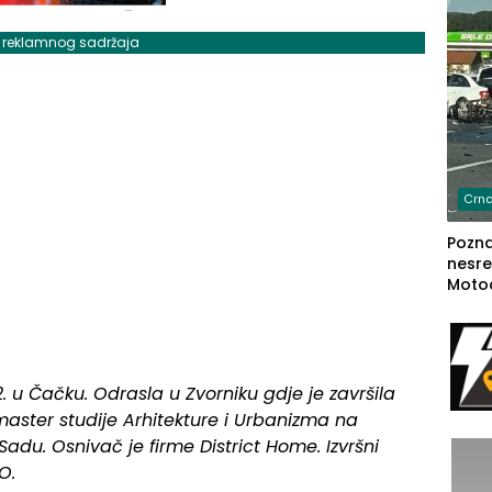
j reklamnog sadržaja
Crna
Poznat
nesre
Motoc
dvoje
lakš
. u Čačku. Odrasla u Zvorniku gdje je završila
master studije Arhitekture i Urbanizma na
adu. Osnivač je firme District Home. Izvršni
O.