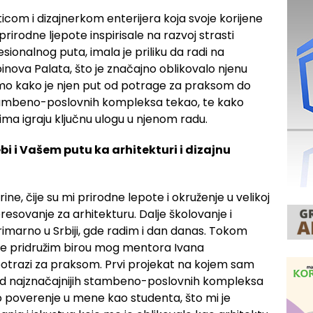
om i dizajnerkom enterijera koja svoje korijene
 prirodne ljepote inspirisale na razvoj strasti
ionalnog puta, imala je priliku da radi na
inova Palata, što je značajno oblikovalo njenu
emo kako je njen put od potrage za praksom do
 stambeno-poslovnih kompleksa tekao, te kako
ima igraju ključnu ulogu u njenom radu.
bi i Vašem putu ka arhitekturi i dizajnu
ne, čije su mi prirodne lepote i okruženje u velikoj
teresovanje za arhitekturu. Dalje školovanje i
rimarno u Srbiji, gde radim i dan danas. Tokom
se pridružim birou mog mentora Ivana
 potrazi za praksom. Prvi projekat na kojem sam
n od najznačajnijih stambeno-poslovnih kompleksa
 poverenje u mene kao studenta, što mi je