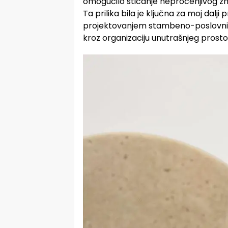
omogućilo sticanje neprocenjivog zna
Ta prilika bila je ključna za moj dalj
projektovanjem stambeno-poslovnih
kroz organizaciju unutrašnjeg prostor