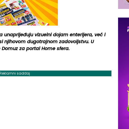
naprijeđuju vizuelni dojam enterijera, već i
osi njihovom dugotrajnom zadovoljstvu. U
e Domuz za portal Home sfera.
Reklamni sadržaj