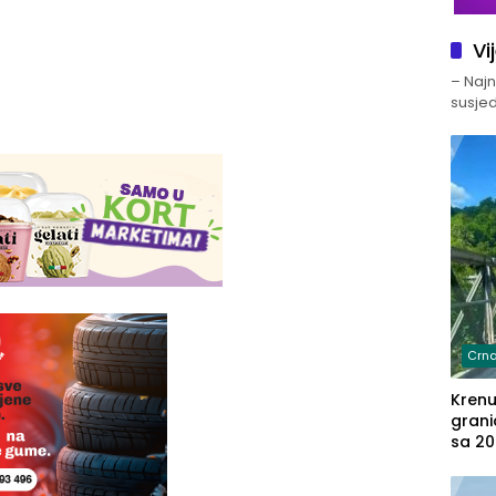
Vi
– Najno
susjed
Crna
Kren
grani
sa 20
marih
u aut