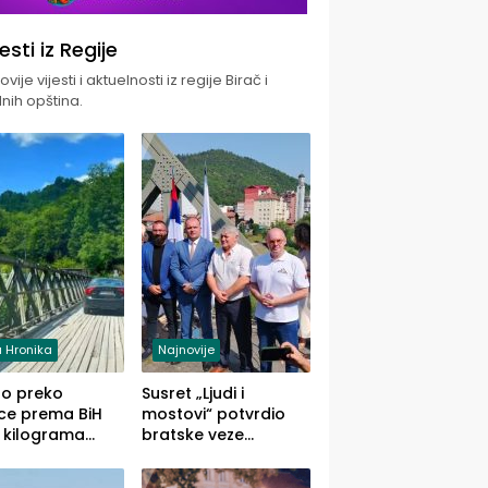
jesti iz Regije
vije vijesti i aktuelnosti iz regije Birač i
nih opština.
 Hronika
Najnovije
uo preko
Susret „Ljudi i
ce prema BiH
mostovi“ potvrdio
 kilograma
bratske veze
uane sakrivene
Zvornika i Malog
omobilu
Zvornika