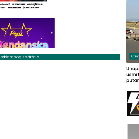
Crna
j reklamnog sadržaja
Uhapš
usmrt
putar
putu 
prem
(FOT