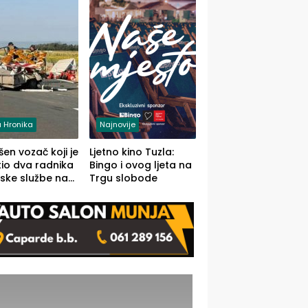
 Hronika
Najnovije
en vozač koji je
Ljetno kino Tuzla:
io dva radnika
Bingo i ovog ljeta na
ske službe na
Trgu slobode
od Loznice
a Šapcu
O)