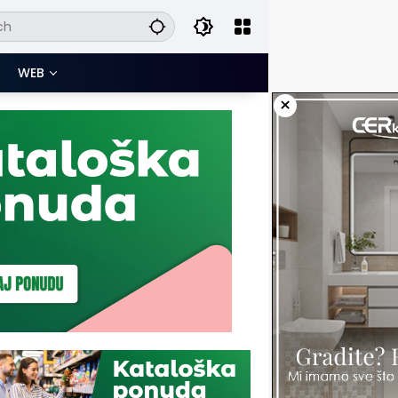
WEB
×