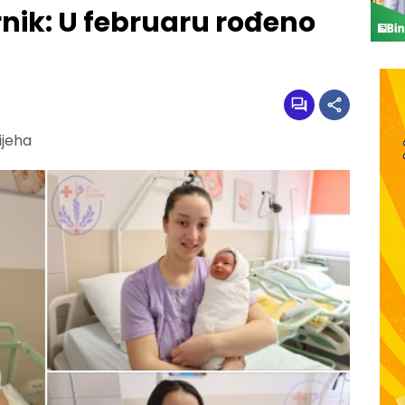
rnik: U februaru rođeno
ijeha