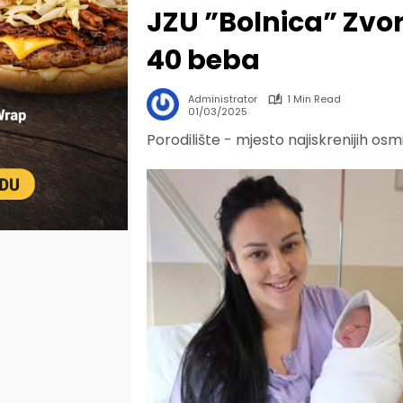
JZU ”Bolnica” Zvo
40 beba
Administrator
1 Min Read
01/03/2025
Porodilište - mjesto najiskrenijih osm