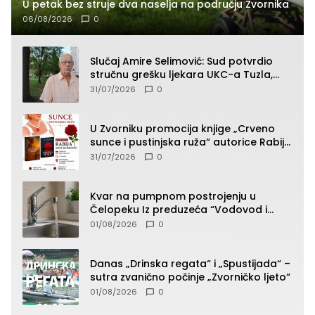
U petak bez struje dva naselja na području Zvornika
06/08/2026
0
Slučaj Amire Selimović: Sud potvrdio
stručnu grešku ljekara UKC-a Tuzla,
presudan dokaz ostala obdukcija
31/07/2026
0
U Zvorniku promocija knjige „Crveno
sunce i pustinjska ruža“ autorice Rabije
Avdić-Hamidović
31/07/2026
0
Kvar na pumpnom postrojenju u
Čelopeku Iz preduzeća “Vodovod i
komunalije”
01/08/2026
0
Danas „Drinska regata“ i „Spustijada“ –
sutra zvanično počinje „Zvorničko ljeto“
01/08/2026
0