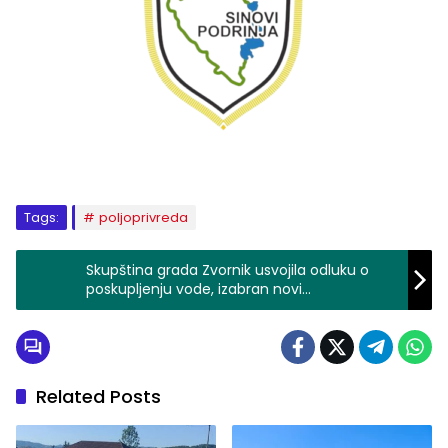
Tags:
poljoprivreda
Skupština grada Zvornik usvojila odluku o
poskupljenju vode, izabran novi
potpredsjednik Skupštine, usvojen rebalans
budžeta…
Related Posts