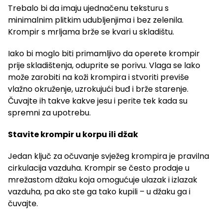
Trebalo bi da imaju ujednačenu teksturu s
minimalnim plitkim udubljenjima i bez zelenila.
Krompir s mrljama brže se kvari u skladištu.
Iako bi moglo biti primamljivo da operete krompir
prije skladištenja, oduprite se porivu. Vlaga se lako
može zarobiti na koži krompira i stvoriti previše
vlažno okruženje, uzrokujući buđ i brže starenje.
Čuvajte ih takve kakve jesu i perite tek kada su
spremni za upotrebu.
Stavite krompir u korpu ili džak
Jedan ključ za očuvanje svježeg krompira je pravilna
cirkulacija vazduha. Krompir se često prodaje u
mrežastom džaku koja omogućuje ulazak i izlazak
vazduha, pa ako ste ga tako kupili – u džaku ga i
čuvajte.