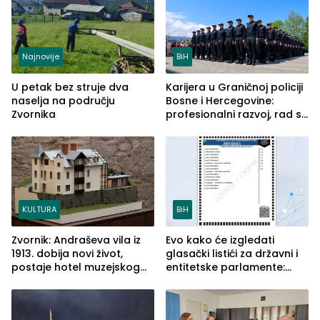
Najnovije
BiH
U petak bez struje dva
Karijera u Graničnoj policiji
naselja na području
Bosne i Hercegovine:
Zvornika
profesionalni razvoj, rad sa
savremenom opremom i
služba građanima
KULTURA
BiH
Zvornik: Andraševa vila iz
Evo kako će izgledati
1913. dobija novi život,
glasački listići za državni i
postaje hotel muzejskog
entitetske parlamente:
tipa
Najveće izmjene biće
vidljive na njima