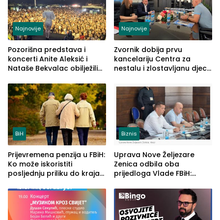
Najnovije
Najnovije
Pozorišna predstava i
Zvornik dobija prvu
koncerti Anite Aleksić i
kancelariju Centra za
Nataše Bekvalac obilježili
nestalu i zlostavljanu djecu
četvrto veče Zvorničkog
u RS-u
ljeta (FOTO)
BiH
Biznis
Prijevremena penzija u FBiH:
Uprava Nove Željezare
Ko može iskoristiti
Zenica odbila oba
posljednju priliku do kraja
prijedloga Vlade FBiH:
2026. godine
Ustrajni da je stečaj jedino
rješenje