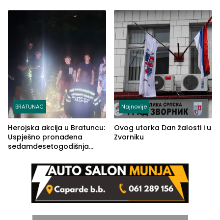
Ustrajni da je stečaj jedino
lakšim povredama
rješenje
BRATUNAC
Najnovije
Herojska akcija u Bratuncu:
Ovog utorka Dan žalosti i u
Uspješno pronađena
Zvorniku
sedamdesetogodišnja
Ivanka Lazić, rodom iz
Kravice.