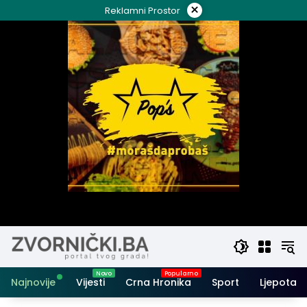
Skip
×
Reklamni Prostor
to
content
Najnovije
Vijesti
Crna Hronika
Sport
Ljepota i 