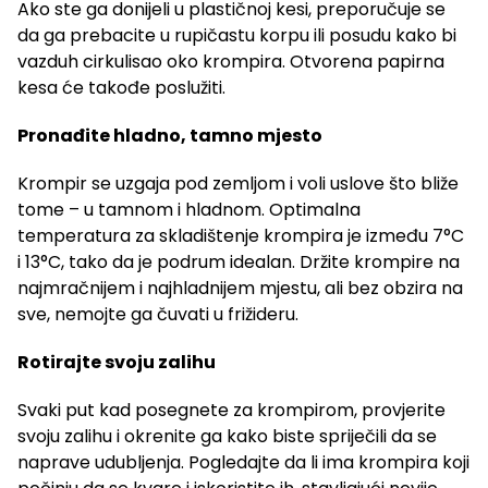
Ako ste ga donijeli u plastičnoj kesi, preporučuje se
da ga prebacite u rupičastu korpu ili posudu kako bi
vazduh cirkulisao oko krompira. Otvorena papirna
kesa će takođe poslužiti.
Pronađite hladno, tamno mjesto
Krompir se uzgaja pod zemljom i voli uslove što bliže
tome – u tamnom i hladnom. Optimalna
temperatura za skladištenje krompira je između 7°C
i 13°C, tako da je podrum idealan. Držite krompire na
najmračnijem i najhladnijem mjestu, ali bez obzira na
sve, nemojte ga čuvati u frižideru.
Rotirajte svoju zalihu
Svaki put kad posegnete za krompirom, provjerite
svoju zalihu i okrenite ga kako biste spriječili da se
naprave udubljenja. Pogledajte da li ima krompira koji