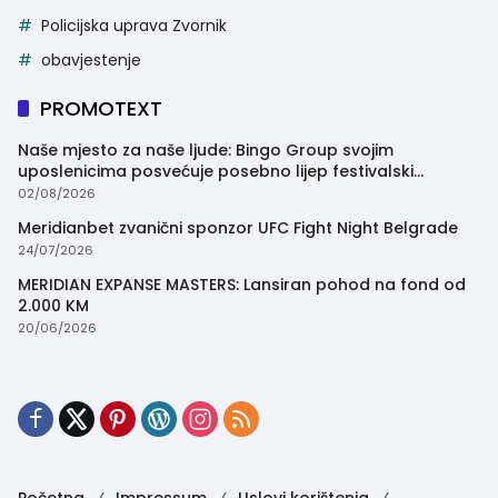
Policijska uprava Zvornik
obavjestenje
PROMOTEXT
Naše mjesto za naše ljude: Bingo Group svojim
uposlenicima posvećuje posebno lijep festivalski
trenutak
02/08/2026
Meridianbet zvanični sponzor UFC Fight Night Belgrade
24/07/2026
MERIDIAN EXPANSE MASTERS: Lansiran pohod na fond od
2.000 KM
20/06/2026
Početna
Impressum
Uslovi korištenja