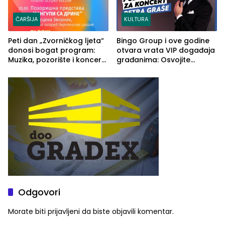
ČARŠIJA
KULTURA
Peti dan „Zvorničkog ljeta“
Bingo Group i ove godine
donosi bogat program:
otvara vrata VIP događaja
Muzika, pozorište i koncert
građanima: Osvojite
Stoje
ulaznice za koncert Petra
Graše
Odgovori
Morate biti
prijavljeni
da biste objavili komentar.