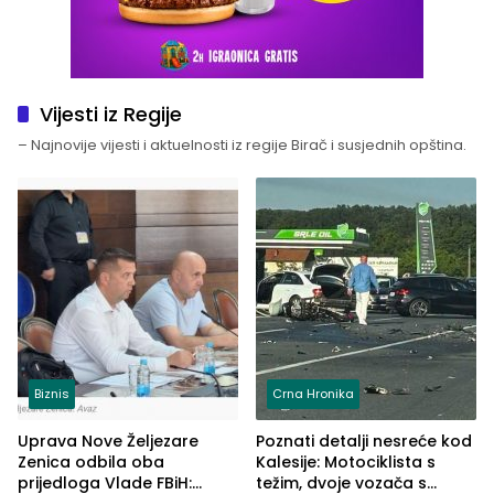
Vijesti iz Regije
– Najnovije vijesti i aktuelnosti iz regije Birač i susjednih opština.
Biznis
Crna Hronika
Uprava Nove Željezare
Poznati detalji nesreće kod
Zenica odbila oba
Kalesije: Motociklista s
prijedloga Vlade FBiH:
težim, dvoje vozača s