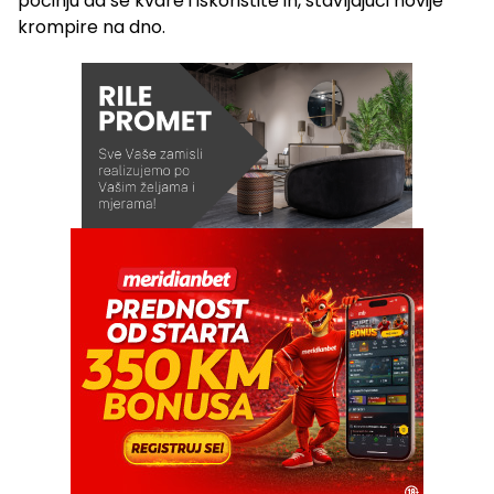
počinju da se kvare i iskoristite ih, stavljajući novije
krompire na dno.