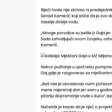
Riječi hvale nije skrivao ni predsje
Senad Kamerić koji ističe da je ovo da
naselje dobija vodu.
„Mnoge porodice su iselile iz Gaja jer 
Sada zahvaljujući ovom čovjeku, odno
Kamerić.
Nakon puštanja u upotrebu pumpne st
Gaj gdje je razgovarao sa mještanim
„Baš nas je obradovao ovim potezom. M
mene najsretniji dan jer sam u godinam
pitanju dopremanje vode u kuću“, is
Načelnik je kazao da je riječ o projek