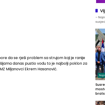
Vi
– Najno
susjed
pore da se rješi problem sa strujom koji je ranije
šijama danas pustio vodu to je najbolji poklon za
 MZ Miljanovci Ekrem Hasanović.
Najn
Susret
mosto
brats
Zvorn
Zvorn