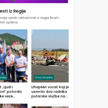
jesti iz Regije
vije vijesti i aktuelnosti iz regije Birač i
nih opština.
ovije
Crna Hronika
 „Ljudi i
Uhapšen vozač koji je
vi“ potvrdio
usmrtio dva radnika
ke veze
putarske službe na
ika i Malog
putu od Loznice
ika
prema Šapcu