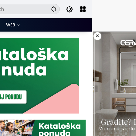
WEB
×