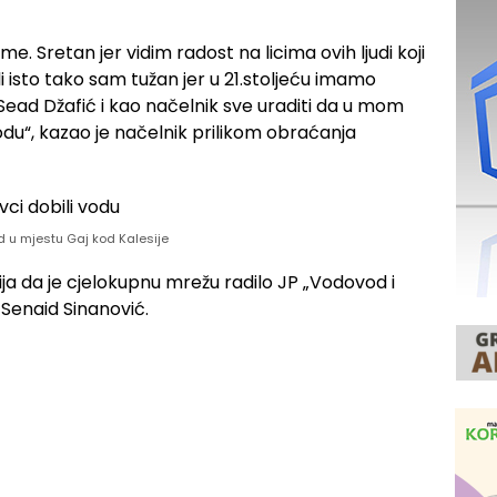
me. Sretan jer vidim radost na licima ovih ljudi koji
ali isto tako sam tužan jer u 21.stoljeću imamo
Sead Džafić i kao načelnik sve uraditi da u mom
du“, kazao je načelnik prilikom obraćanja
d u mjestu Gaj kod Kalesije
ija da je cjelokupnu mrežu radilo JP „Vodovod i
e Senaid Sinanović.