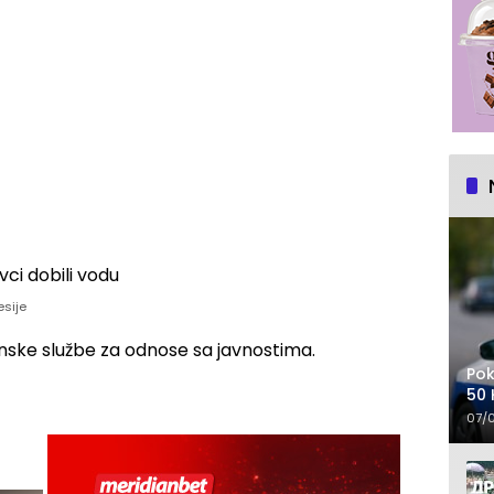
esije
inske službe za odnose sa javnostima.
Pok
50 
07/