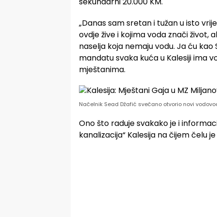
sekundarni 20.000 KM.
„Danas sam sretan i tužan u isto vrije
ovdje žive i kojima voda znači život, 
naselja koja nemaju vodu. Ja ću kao 
mandatu svaka kuća u Kalesiji ima vo
mještanima.
Načelnik Sead Džafić svečano otvorio novi vodovo
Ono što raduje svakako je i informac
kanalizacija“ Kalesija na čijem čelu j