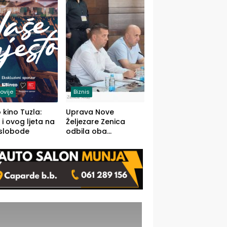
(FOTO)
ovije
Biznis
 kino Tuzla:
Uprava Nove
 i ovog ljeta na
Željezare Zenica
 slobode
odbila oba
prijedloga Vlade
FBiH: Ustrajni da je
stečaj jedino rješenje