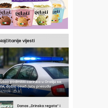
Najčitanije vijesti
ušao podmititi carinika u Orašju sa
KM, dobio osuđujuću presudu
08/2026
0
Danas „Drinska regata“ i