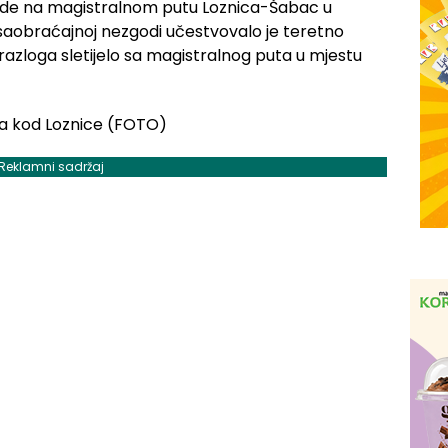
ode na magistralnom putu Loznica-Šabac u
 saobraćajnoj nezgodi učestvovalo je teretno
razloga sletijelo sa magistralnog puta u mjestu
Reklamni sadržaj