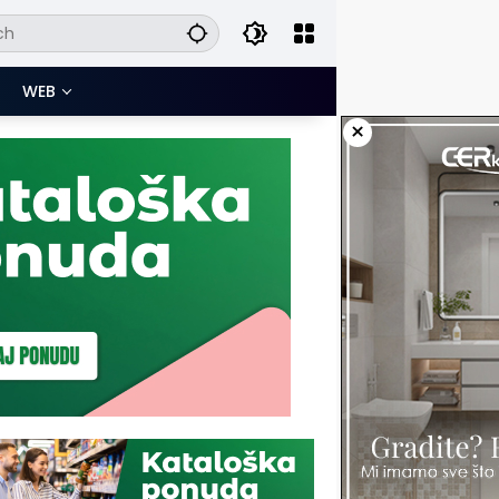
WEB
×