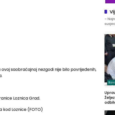
Vi
– Najno
susjed
voj saobraćajnoj nezgodi nije bilo povrijeđenih,
a.
Bizn
Upra
Želje
ranice Loznica Grad.
odbil
prije
FBiH: 