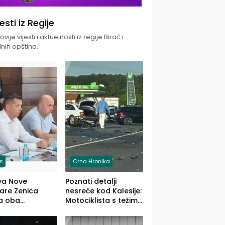
jesti iz Regije
vije vijesti i aktuelnosti iz regije Birač i
nih opština.
is
Crna Hronika
va Nove
Poznati detalji
zare Zenica
nesreće kod Kalesije:
a oba
Motociklista s težim,
dloga Vlade
dvoje vozača s
Ustrajni da je
lakšim povredama