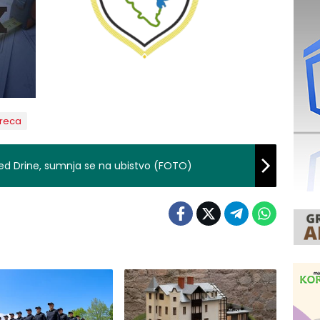
reca
red Drine, sumnja se na ubistvo (FOTO)