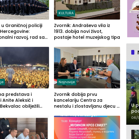
KULTURA
 u Graničnoj policiji
Zvornik: Andraševa vila iz
 Hercegovine:
1913. dobija novi život,
onalni razvoj, rad sa
postaje hotel muzejskog tipa
enom opremom i
 građanima
je
Najnovije
na predstava i
Zvornik dobija prvu
 Anite Aleksić i
kancelariju Centra za
U p
Bekvalac obilježili
nestalu i zlostavljanu djecu u
pod
 veče Zvorničkog ljeta
RS-u
06/