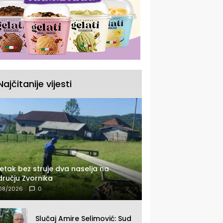
Najčitanije vijesti
etak bez struje dva naselja na
ručju Zvornika
08/2026
0
Slučaj Amire Selimović: Sud