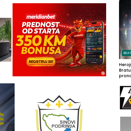
steča
BRA
Heroj
Bratu
pron
seda
a Iva
rodom