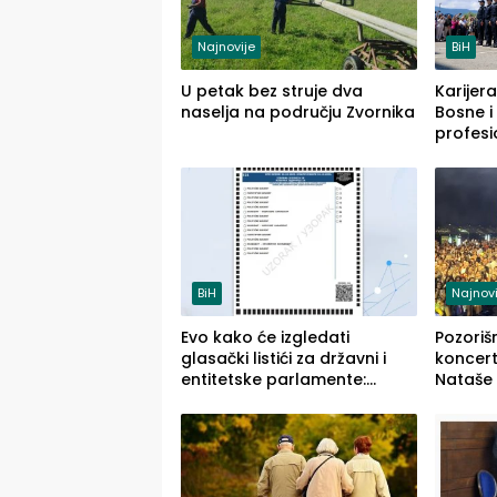
Najnovije
BiH
U petak bez struje dva
Karijera
naselja na području Zvornika
Bosne i
profesi
savrem
služba
BiH
Najnovi
Evo kako će izgledati
Pozoriš
glasački listići za državni i
koncerti
entitetske parlamente:
Nataše 
Najveće izmjene biće vidljive
četvrto
na njima
(FOTO)