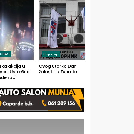
j jedino rješenje
TUNAC
Najnovije
ska akcija u
Ovog utorka Dan
ncu: Uspješno
žalosti i u Zvorniku
ađena
mdesetogodišnj
nka Lazić,
 iz Kravice.