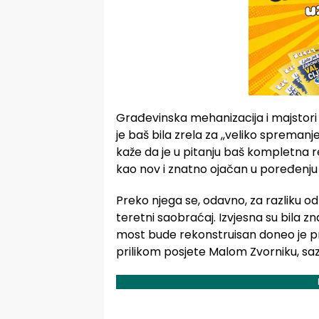
Građevinska mehanizacija i majstori r
je baš bila zrela za ,,veliko spremanj
kaže da je u pitanju baš kompletna r
kao nov i znatno ojačan u poređenju 
Preko njega se, odavno, za razliku od
teretni saobraćaj. Izvjesna su bila z
most bude rekonstruisan doneo je pre
prilikom posjete Malom Zvorniku, sa