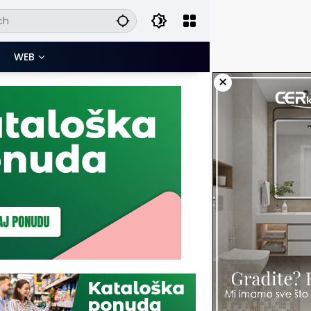
WEB
×