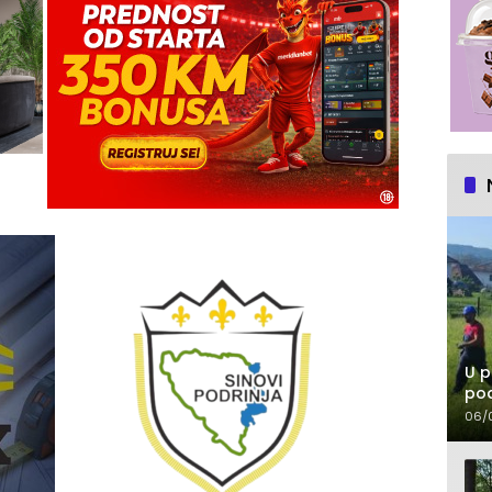
U p
pod
06/