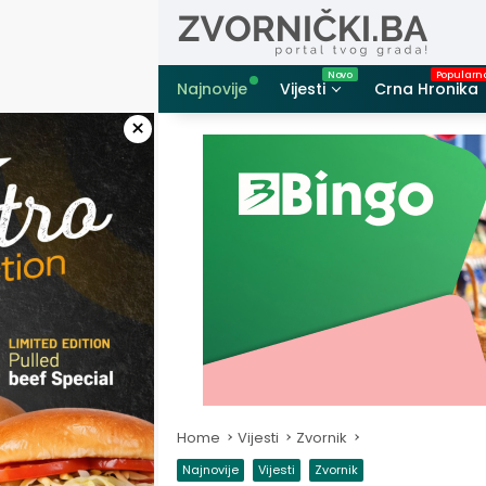
Skip
to
content
Najnovije
Vijesti
Crna Hronika
×
Home
Vijesti
Zvornik
Najnovije
Vijesti
Zvornik