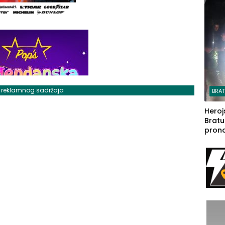
steča
j reklamnog sadržaja
BRA
Heroj
Bratu
pron
seda
a Iva
rodom