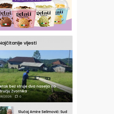
Najčitanije vijesti
etak bez struje dva naselja na
ručju Zvornika
08/2026
0
Slučaj Amire Selimović: Sud