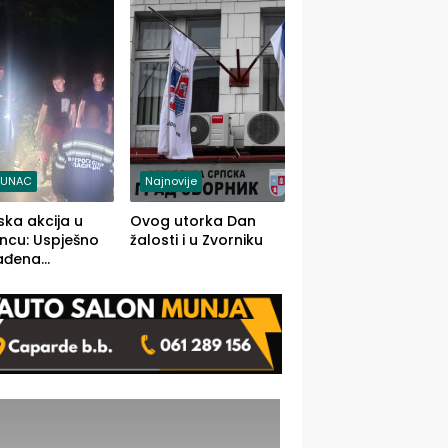
j jedino rješenje
TUNAC
Najnovije
ska akcija u
Ovog utorka Dan
ncu: Uspješno
žalosti i u Zvorniku
ađena
mdesetogodišnj
nka Lazić,
 iz Kravice.