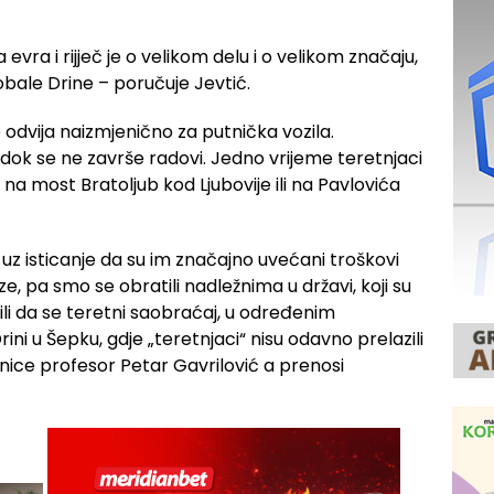
evra i rijječ je o velikom delu i o velikom značaju,
 obale Drine – poručuje Jevtić.
odvija naizmjenično za putnička vozila.
dok se ne završe radovi. Jedno vrijeme teretnjaci
u na most Bratoljub kod Ljubovije ili na Pavlovića
uz isticanje da su im značajno uvećani troškovi
e, pa smo se obratili nadležnima u državi, koji su
ili da se teretni saobraćaj, u određenim
ini u Šepku, gdje „teretnjaci“ nisu odavno prelazili
nice profesor Petar Gavrilović a prenosi