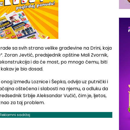
ade sa svih strana velike građevine na Drini, koja
e“. Zoran Jevtić, predsjednik opštine Mali Zvornik,
ekonstrukcija i da će most, po mnogo čemu, biti
kakav je bio dosad.
 onog između Loznice i Šepka, odvija uz putnički i
načajna oštećena i slabosti na njemu, a odluku da
dsednik Srbije Aleksandar Vučić, čim je, ljetos,
znao za taj problem.
Reklamni sadržaj