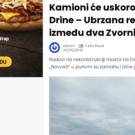
Kamioni će uskoro
Drine – Ubrzana r
između dva Zvorn
Admin1
2 Min Read
25/05/2025
Radovi na rekonstrukciji mosta na Dri
,,Novosti“ u punom su zamahu i biće 