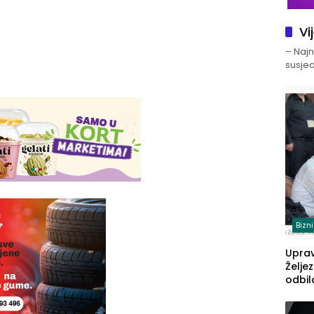
Vi
– Najno
susjed
Bizn
Upra
Želje
odbil
prije
FBiH: 