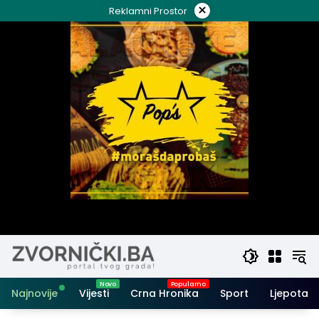
Skip
×
Reklamni Prostor
to
content
Najnovije
Vijesti
Crna Hronika
Sport
Ljepota i 