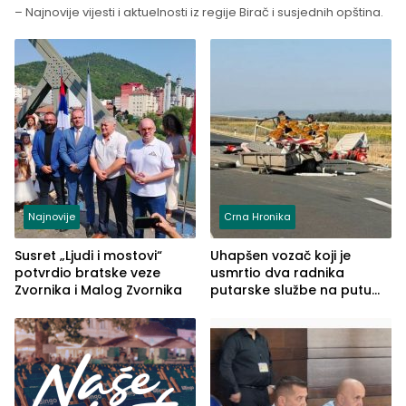
– Najnovije vijesti i aktuelnosti iz regije Birač i susjednih opština.
Najnovije
Crna Hronika
Susret „Ljudi i mostovi“
Uhapšen vozač koji je
potvrdio bratske veze
usmrtio dva radnika
Zvornika i Malog Zvornika
putarske službe na putu
od Loznice prema Šapcu
(FOTO)