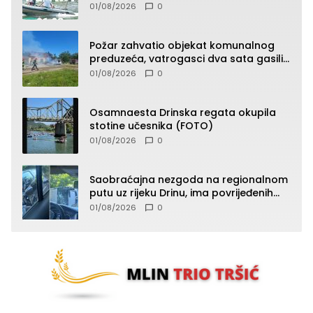
01/08/2026
0
Požar zahvatio objekat komunalnog
preduzeća, vatrogasci dva sata gasili
vatru (FOTO)
01/08/2026
0
Osamnaesta Drinska regata okupila
stotine učesnika (FOTO)
01/08/2026
0
Saobraćajna nezgoda na regionalnom
putu uz rijeku Drinu, ima povrijeđenih
lica (FOTO)
01/08/2026
0