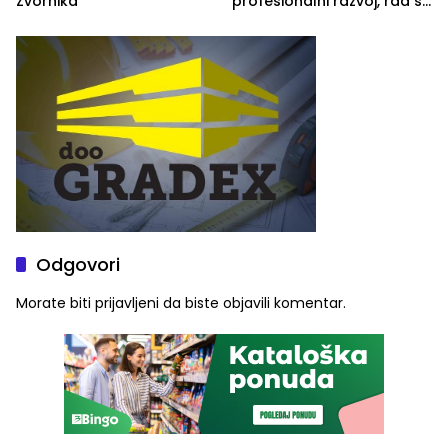
Zvornika
profesionalni razvoj, rad sa
savremenom opremom i
služba građanima
Odgovori
Morate biti
prijavljeni
da biste objavili komentar.