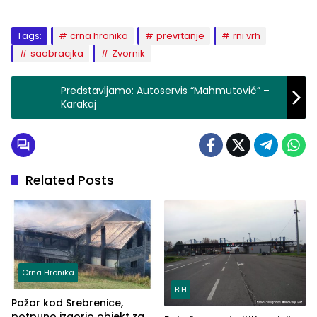
Tags:
crna hronika
prevrtanje
rni vrh
saobracjka
Zvornik
Predstavljamo: Autoservis “Mahmutović” –
Karakaj
Related Posts
Crna Hronika
BiH
Požar kod Srebrenice,
potpuno izgorio objekt za