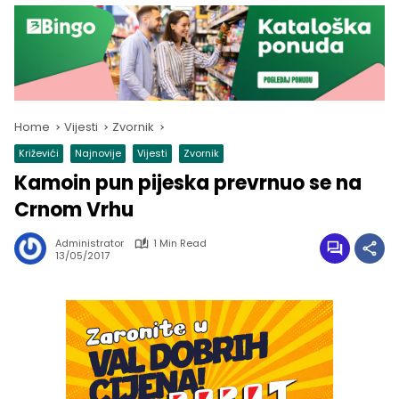
Home
Vijesti
Zvornik
Križevići
Najnovije
Vijesti
Zvornik
Kamoin pun pijeska prevrnuo se na
Crnom Vrhu
Administrator
1 Min Read
13/05/2017