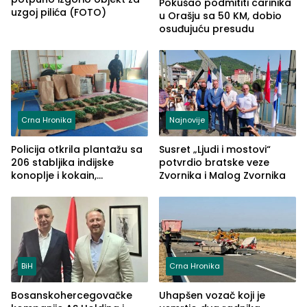
Pokušao podmititi carinika
uzgoj pilića (FOTO)
u Orašju sa 50 KM, dobio
osuđujuću presudu
Crna Hronika
Najnovije
Policija otkrila plantažu sa
Susret „Ljudi i mostovi“
206 stabljika indijske
potvrdio bratske veze
konoplje i kokain,
Zvornika i Malog Zvornika
uhapšena jedna osoba
(FOTO)
BiH
Crna Hronika
Bosanskohercegovačke
Uhapšen vozač koji je