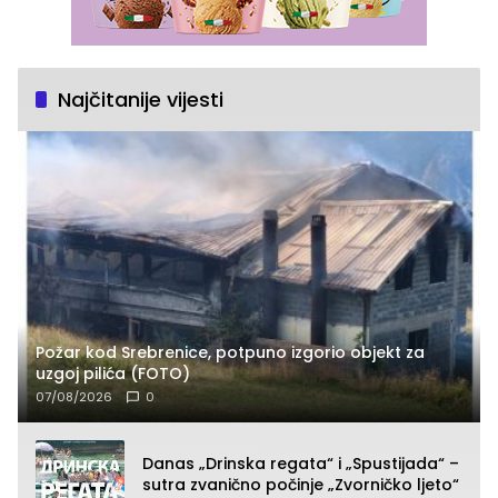
Najčitanije vijesti
Požar kod Srebrenice, potpuno izgorio objekt za
uzgoj pilića (FOTO)
07/08/2026
0
Danas „Drinska regata“ i „Spustijada“ –
sutra zvanično počinje „Zvorničko ljeto“