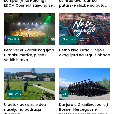
kompanije AS Holding i
usmrtio dva radnika
EDOM Connect zajedno se
putarske službe na putu
šire na tržište Maroka
od Loznice prema Šapcu
(FOTO)
ČARŠIJA
Najnovije
Peto večer Zvorničkog ljeta
Ljetno kino Tuzla: Bingo i
u znaku muzike, plesa i
ovog ljeta na Trgu slobode
velikih hitova
Najnovije
BiH
U petak bez struje dva
Karijera u Graničnoj policiji
naselja na području
Bosne i Hercegovine,