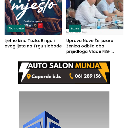
Najnovije
Biznis
Ljetno kino Tuzla: Bingo i
Uprava Nove Željezare
ovog ljeta na Trgu slobode
Zenica odbila oba
prijedloga Vlade FBiH:
Ustrajni da je stečaj jedino
rješenje