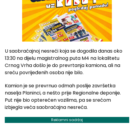
U saobraćajnoj nesreći koja se dogodila danas oko
13:30 na dijelu magistralnog puta M4 na lokalitetu
Crnog Vrha došlo je do prevrtanja kamiona, ali na
sreću povrijeđenih osoba nije bilo.
Kamion je se prevrnuo odmah poslije završetka
naselja Planinci, a nešto prije Regionalne deponije.
Put nije bio opterećen vozilima, pa se srećom
izbjegla veća saobraćajna nesreća.
Reklamni sadržaj