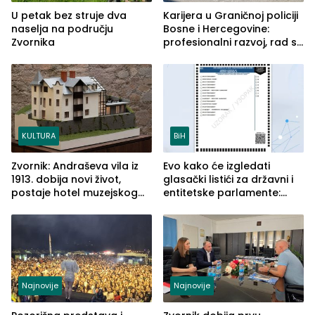
U petak bez struje dva
Karijera u Graničnoj policiji
naselja na području
Bosne i Hercegovine:
Zvornika
profesionalni razvoj, rad sa
savremenom opremom i
služba građanima
KULTURA
BiH
Zvornik: Andraševa vila iz
Evo kako će izgledati
1913. dobija novi život,
glasački listići za državni i
postaje hotel muzejskog
entitetske parlamente:
tipa
Najveće izmjene biće
vidljive na njima
Najnovije
Najnovije