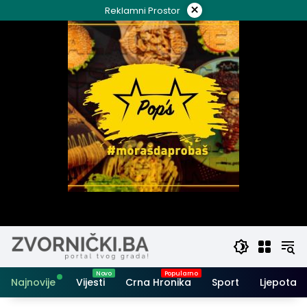
Skip
×
Reklamni Prostor
to
content
Najnovije
Vijesti
Crna Hronika
Sport
Ljepota i 