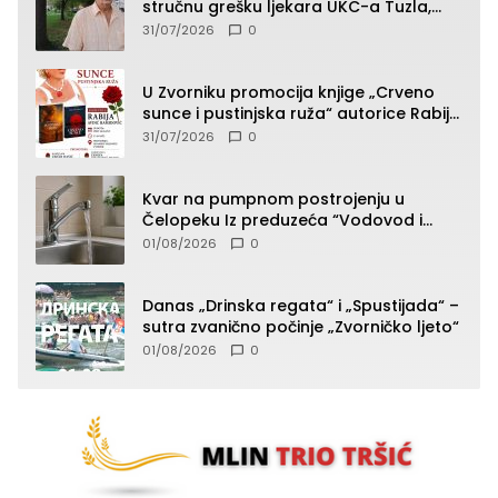
stručnu grešku ljekara UKC-a Tuzla,
presudan dokaz ostala obdukcija
31/07/2026
0
U Zvorniku promocija knjige „Crveno
sunce i pustinjska ruža“ autorice Rabije
Avdić-Hamidović
31/07/2026
0
Kvar na pumpnom postrojenju u
Čelopeku Iz preduzeća “Vodovod i
komunalije”
01/08/2026
0
Danas „Drinska regata“ i „Spustijada“ –
sutra zvanično počinje „Zvorničko ljeto“
01/08/2026
0