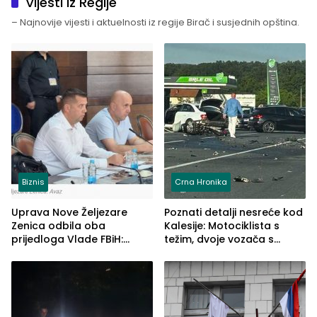
Vijesti iz Regije
– Najnovije vijesti i aktuelnosti iz regije Birač i susjednih opština.
Biznis
Crna Hronika
Uprava Nove Željezare
Poznati detalji nesreće kod
Zenica odbila oba
Kalesije: Motociklista s
prijedloga Vlade FBiH:
težim, dvoje vozača s
Ustrajni da je stečaj jedino
lakšim povredama
rješenje