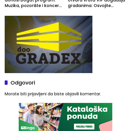
Muzika, pozorište i koncert
građanima: Osvojite
Stoje
ulaznice za koncert Petra
Graše
Odgovori
Morate biti
prijavljeni
da biste objavili komentar.