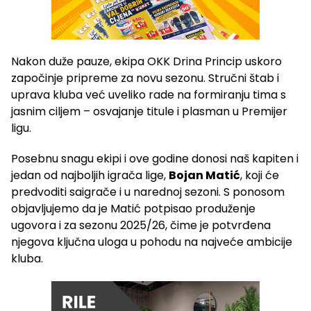
Nakon duže pauze, ekipa OKK Drina Princip uskoro
započinje pripreme za novu sezonu. Stručni štab i
uprava kluba već uveliko rade na formiranju tima s
jasnim ciljem – osvajanje titule i plasman u Premijer
ligu.
Posebnu snagu ekipi i ove godine donosi naš kapiten i
jedan od najboljih igrača lige,
Bojan Matić
, koji će
predvoditi saigrače i u narednoj sezoni. S ponosom
objavljujemo da je Matić potpisao produženje
ugovora i za sezonu 2025/26, čime je potvrđena
njegova ključna uloga u pohodu na najveće ambicije
kluba.