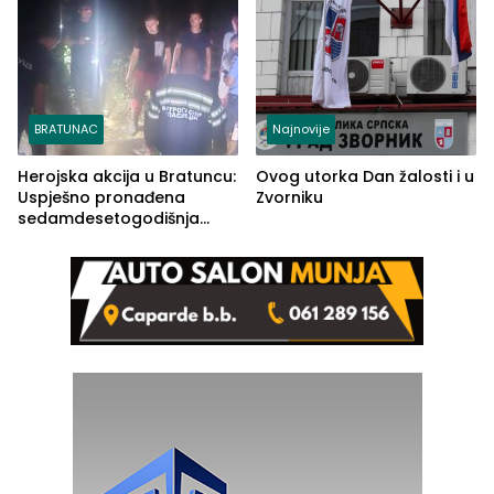
BRATUNAC
Najnovije
Herojska akcija u Bratuncu:
Ovog utorka Dan žalosti i u
Uspješno pronađena
Zvorniku
sedamdesetogodišnja
Ivanka Lazić, rodom iz
Kravice.