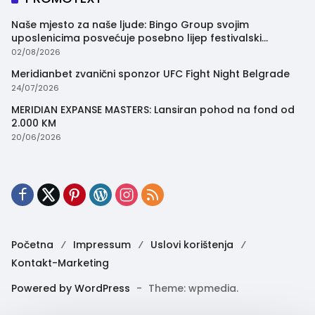
Naše mjesto za naše ljude: Bingo Group svojim
uposlenicima posvećuje posebno lijep festivalski
trenutak
02/08/2026
Meridianbet zvanični sponzor UFC Fight Night Belgrade
24/07/2026
MERIDIAN EXPANSE MASTERS: Lansiran pohod na fond od
2.000 KM
20/06/2026
Početna
Impressum
Uslovi korištenja
Kontakt-Marketing
Powered by WordPress
-
Theme: wpmedia.