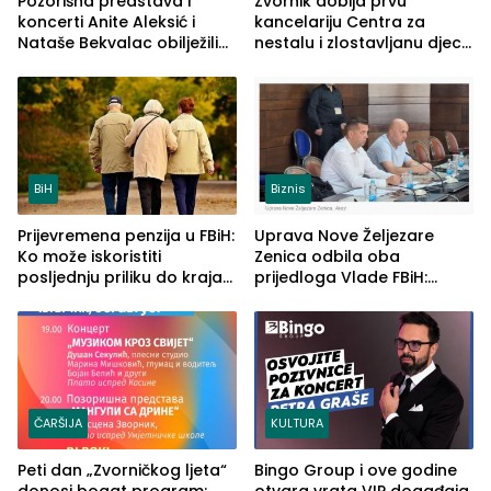
Pozorišna predstava i
Zvornik dobija prvu
koncerti Anite Aleksić i
kancelariju Centra za
Nataše Bekvalac obilježili
nestalu i zlostavljanu djecu
četvrto veče Zvorničkog
u RS-u
ljeta (FOTO)
BiH
Biznis
Prijevremena penzija u FBiH:
Uprava Nove Željezare
Ko može iskoristiti
Zenica odbila oba
posljednju priliku do kraja
prijedloga Vlade FBiH:
2026. godine
Ustrajni da je stečaj jedino
rješenje
ČARŠIJA
KULTURA
Peti dan „Zvorničkog ljeta“
Bingo Group i ove godine
donosi bogat program:
otvara vrata VIP događaja