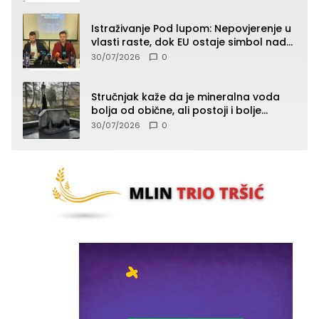
Istraživanje Pod lupom: Nepovjerenje u
vlasti raste, dok EU ostaje simbol nade
građana
30/07/2026
0
Stručnjak kaže da je mineralna voda
bolja od obične, ali postoji i bolje
rješenje
30/07/2026
0