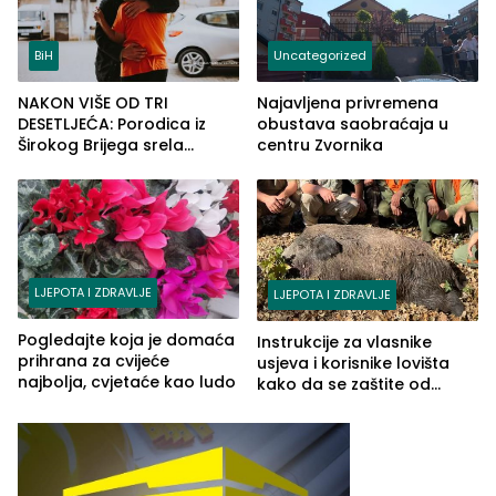
BiH
Uncategorized
NAKON VIŠE OD TRI
Najavljena privremena
DESETLJEĆA: Porodica iz
obustava saobraćaja u
Širokog Brijega srela
centru Zvornika
dječaka Samira kojem je
spasila život u ratu
LJEPOTA I ZDRAVLJE
LJEPOTA I ZDRAVLJE
Pogledajte koja je domaća
Instrukcije za vlasnike
prihrana za cvijeće
usjeva i korisnike lovišta
najbolja, cvjetaće kao ludo
kako da se zaštite od
divljih svinja