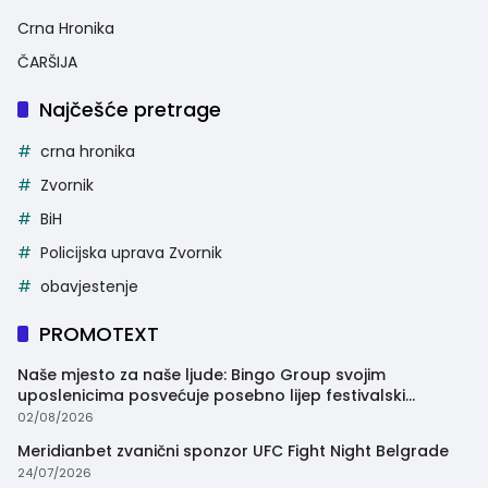
Crna Hronika
ČARŠIJA
Najčešće pretrage
crna hronika
Zvornik
BiH
Policijska uprava Zvornik
obavjestenje
PROMOTEXT
Naše mjesto za naše ljude: Bingo Group svojim
uposlenicima posvećuje posebno lijep festivalski
trenutak
02/08/2026
Meridianbet zvanični sponzor UFC Fight Night Belgrade
24/07/2026