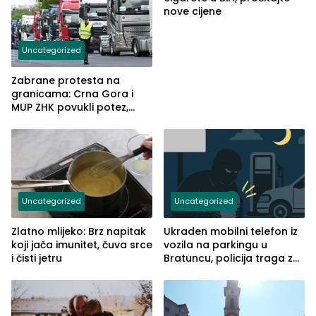
nove cijene
Uncategorized
Zabrane protesta na
granicama: Crna Gora i
MUP ZHK povukli potez,
poslodavci iz RS traže isto
– reakcija prevoznika pod
znakom pitanja
Uncategorized
Uncategorized
Zlatno mlijeko: Brz napitak
Ukraden mobilni telefon iz
koji jača imunitet, čuva srce
vozila na parkingu u
i čisti jetru
Bratuncu, policija traga za
počiniocem