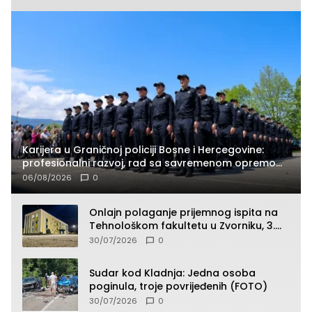
Karijera u Graničnoj policiji Bosne i Hercegovine:
profesionalni razvoj, rad sa savremenom opremom
i služba građanima
06/08/2026
0
Onlajn polaganje prijemnog ispita na
Tehnološkom fakultetu u Zvorniku, 3.
septembra u 9.00 časova
30/07/2026
0
Sudar kod Kladnja: Jedna osoba
poginula, troje povrijeđenih (FOTO)
30/07/2026
0