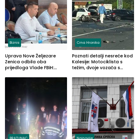
Biznis
Crna Hronika
Uprava Nove Željezare
Poznati detalji nesreće kod
Zenica odbila oba
Kalesije: Motociklista s
prijedloga Vlade FBiH:
težim, dvoje vozača s
Ustrajni da je stečaj jedino
lakšim povredama
rješenje
BRATUNAC
Najnovije