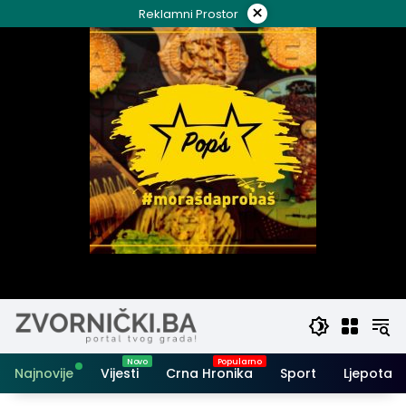
Skip
×
Reklamni Prostor
to
content
Najnovije
Vijesti
Crna Hronika
Sport
Ljepota i 