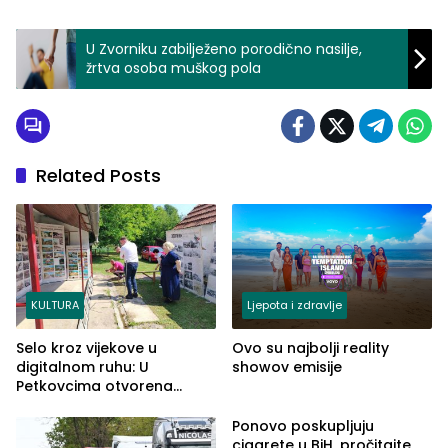
U Zvorniku zabilježeno porodično nasilje,
žrtva osoba muškog pola
Related Posts
KULTURA
Ljepota i zdravlje
Selo kroz vijekove u
Ovo su najbolji reality
digitalnom ruhu: U
showov emisije
Petkovcima otvorena
unikatna izložba.
Ponovo poskupljuju
cigarete u BiH, pročitajte