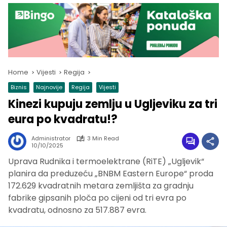
Home
Vijesti
Regija
Biznis
Najnovije
Regija
Vijesti
Kinezi kupuju zemlju u Ugljeviku za tri
eura po kvadratu!?
Administrator
3 Min Read
10/10/2025
Uprava Rudnika i termoelektrane (RiTE) „Ugljevik“
planira da preduzeću „BNBM Eastern Europe“ proda
172.629 kvadratnih metara zemljišta za gradnju
fabrike gipsanih ploča po cijeni od tri evra po
kvadratu, odnosno za 517.887 evra.