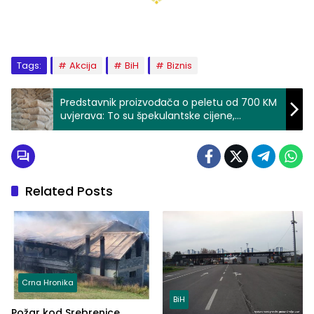
Tags:
Akcija
BiH
Biznis
Predstavnik proizvođača o peletu od 700 KM
uvjerava: To su špekulantske cijene,
nestašice neće biti
Related Posts
Crna Hronika
BiH
Požar kod Srebrenice,