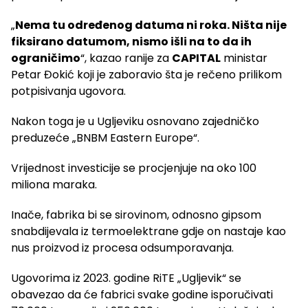
„
Nema tu određenog datuma ni roka. Ništa nije
fiksirano datumom, nismo išli na to da ih
ograničimo
“, kazao ranije za
CAPITAL
ministar
Petar Đokić koji je zaboravio šta je rečeno prilikom
potpisivanja ugovora.
Nakon toga je u Ugljeviku osnovano zajedničko
preduzeće „BNBM Eastern Europe“.
Vrijednost investicije se procjenjuje na oko 100
miliona maraka.
Inače, fabrika bi se sirovinom, odnosno gipsom
snabdijevala iz termoelektrane gdje on nastaje kao
nus proizvod iz procesa odsumporavanja.
Ugovorima iz 2023. godine RiTE „Ugljevik“ se
obavezao da će fabrici svake godine isporučivati