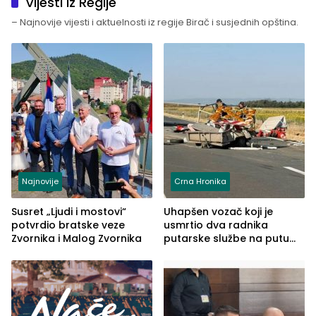
Vijesti iz Regije
– Najnovije vijesti i aktuelnosti iz regije Birač i susjednih opština.
Najnovije
Crna Hronika
Susret „Ljudi i mostovi“
Uhapšen vozač koji je
potvrdio bratske veze
usmrtio dva radnika
Zvornika i Malog Zvornika
putarske službe na putu
od Loznice prema Šapcu
(FOTO)