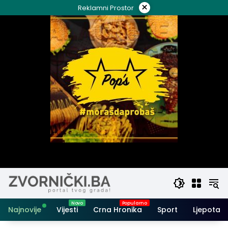
Skip
×
Reklamni Prostor
to
content
Najnovije
Vijesti
Crna Hronika
Sport
Ljepota i 