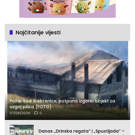
Najčitanije vijesti
Požar kod Srebrenice, potpuno izgorio objekt za
uzgoj pilića (FOTO)
07/08/2026
0
Danas „Drinska regata“ i „Spustijada“ –