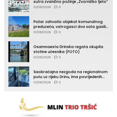
sutra zvanično počinje „Zvorničko ljeto“
01/08/2026
0
Požar zahvatio objekat komunalnog
preduzeća, vatrogasci dva sata gasili
vatru (FOTO)
01/08/2026
0
Osamnaesta Drinska regata okupila
stotine učesnika (FOTO)
01/08/2026
0
Saobraćajna nezgoda na regionalnom
putu uz rijeku Drinu, ima povrijeđenih
lica (FOTO)
01/08/2026
0