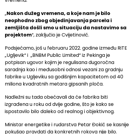
vremena.
„
Nakon dužeg vremena, a koje nam je bilo
neophodno zbog objedinjavanja parcela i
zemljišta došli smo u situaciju da nastavimo sa
projektom
“, zaključio je Cvijetinović.
Podsjećamo, još u februaru 2022. godine između RiTE
„Ugljevik“ i „BNBM Public Limited“ iz Pekinga je
potpisan ugovor kojim je regulisana dugoročna
saradnja kao i međusobni odnosi vezani za gradnju
fabrike u Ugljeviku sa godišnjim kapacitetom od 40
miliona kvadratnih metara gipsanih ploča.
Nadležni su tada obećavali da će fabrika biti
izgrađena u roku od dvije godine, što je kako se
ispostavilo bilo daleko od realnog i objektivnog.
Ministar energetike i rudarstva Petar Đokić se kasnije
pokušao pravdati da konkretnih rokova nije bilo.