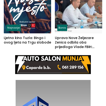
Najnovije
Biznis
Ljetno kino Tuzla: Bingo i
Uprava Nove Željezare
ovog ljeta na Trgu slobode
Zenica odbila oba
prijedloga Vlade FBiH:
Ustrajni da je stečaj jedino
rješenje