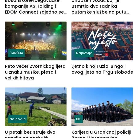
Bosanskohercegovačke
Uhapšen vozač koji je
kompanije AS Holding i
usmrtio dva radnika
EDOM Connect zajedno se
putarske službe na putu
šire na tržište Maroka
od Loznice prema Šapcu
(FOTO)
ČARŠIJA
Najnovije
Peto večer Zvorničkog ljeta
Ljetno kino Tuzla: Bingo i
u znaku muzike, plesa i
ovog ljeta na Trgu slobode
velikih hitova
Najnovije
BiH
U petak bez struje dva
Karijera u Graničnoj policiji
naselja na području
Bosne i Hercegovine,