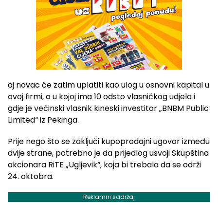
aj novac će zatim uplatiti kao ulog u osnovni kapital u
ovoj firmi, a u kojoj ima 10 odsto vlasničkog udjela i
gdje je većinski vlasnik kineski investitor „BNBM Public
Limited“ iz Pekinga.
Prije nego što se zaključi kupoprodajni ugovor između
dvije strane, potrebno je da prijedlog usvoji Skupština
akcionara RiTE „Ugljevik“, koja bi trebala da se održi
24. oktobra.
Reklamni sadržaj