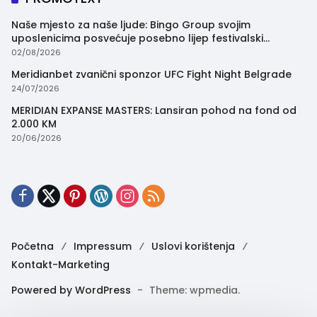
Naše mjesto za naše ljude: Bingo Group svojim
uposlenicima posvećuje posebno lijep festivalski
trenutak
02/08/2026
Meridianbet zvanični sponzor UFC Fight Night Belgrade
24/07/2026
MERIDIAN EXPANSE MASTERS: Lansiran pohod na fond od
2.000 KM
20/06/2026
Početna
Impressum
Uslovi korištenja
Kontakt-Marketing
Powered by WordPress
-
Theme: wpmedia.