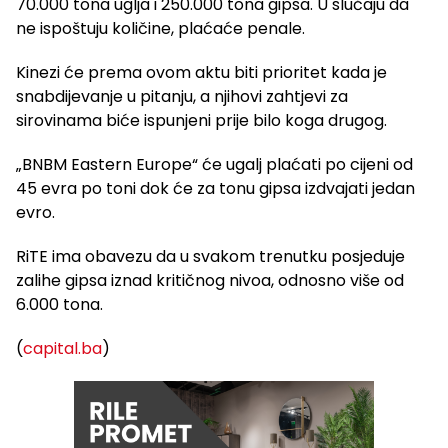
70.000 tona uglja i 250.000 tona gipsa. U slučaju da
ne ispoštuju količine, plaćaće penale.
Kinezi će prema ovom aktu biti prioritet kada je
snabdijevanje u pitanju, a njihovi zahtjevi za
sirovinama biće ispunjeni prije bilo koga drugog.
„BNBM Eastern Europe“ će ugalj plaćati po cijeni od
45 evra po toni dok će za tonu gipsa izdvajati jedan
evro.
RiTE ima obavezu da u svakom trenutku posjeduje
zalihe gipsa iznad kritičnog nivoa, odnosno više od
6.000 tona.
(
capital.ba
)