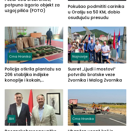
potpuno izgorio objekt za
Pokušao podmititi carinika
uzgoj pilića (FOTO)
u Orašju sa 50 KM, dobio
osuđujuću presudu
Crna Hronika
Najnovije
Policija otkrila plantažu sa
Susret „Ljudi i mostovi“
206 stabljika indijske
potvrdio bratske veze
konoplje i kokain,
Zvornika i Malog Zvornika
uhapšena jedna osoba
(FOTO)
BiH
Crna Hronika