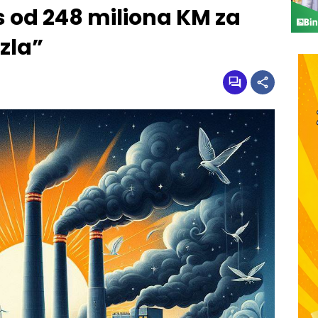
ns od 248 miliona KM za
zla”