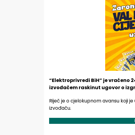
“Elektroprivredi BiH” je vraćeno 
izvođačem raskinut ugovor o izg
Riječ je o cjelokupnom avansu koji je 
izvođaču.