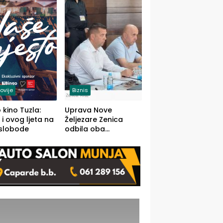
(FOTO)
ovije
Biznis
 kino Tuzla:
Uprava Nove
 i ovog ljeta na
Željezare Zenica
 slobode
odbila oba
prijedloga Vlade
FBiH: Ustrajni da je
stečaj jedino rješenje