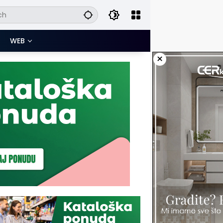
WEB
×