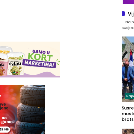
Vi
– Najno
susjed
Najn
Susret
mosto
brats
Zvorn
Zvorn