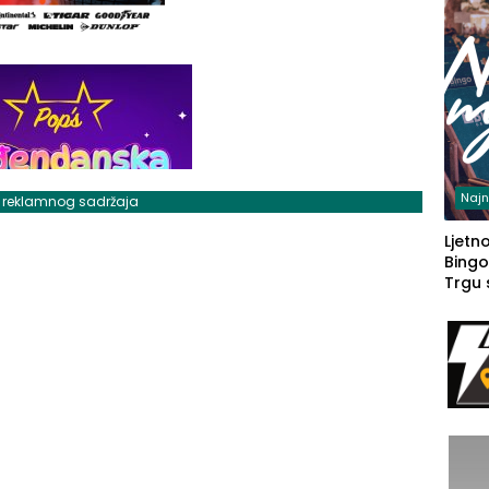
Najn
j reklamnog sadržaja
Ljetno
Bingo
Trgu