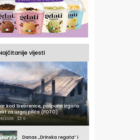
Najčitanije vijesti
ar kod Srebrenice, potpuno izgorio
ekt za uzgoj pilića (FOTO)
08/2026
0
Danas „Drinska regata“ i