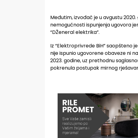
Međutim, izvođač je u avgustu 2020. 
nemogućnosti ispunjenja ugovora jer
“DŽeneral elektrika”.
Iz “Elektroprivrede BiH” saopšteno j
nije ispunio ugovorene obaveze ni n
2023. godine, uz prethodnu saglasno
pokrenula postupak mirnog rješavanj