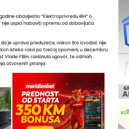
godine obavijestio “Elektroprivredu BiH” o
 nije uspio nabaviti opremu od dobavljača
e da je uprava preduzeća, nakon što izvođač nije
akon isteka roka po trećoj opomeni, u decembru
st Vlade FBiH, raskinula ugovor, te odmah
a otvorenih pitanja.