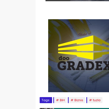
Tags:
BiH
Biznis
tuzla