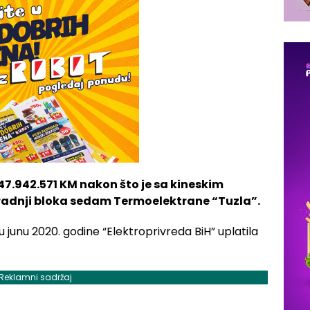
247.942.571 KM nakon što je sa kineskim
radnji bloka sedam Termoelektrane “Tuzla”.
u junu 2020. godine “Elektroprivreda BiH” uplatila
Reklamni sadržaj