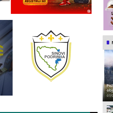
Pož
obj
07/