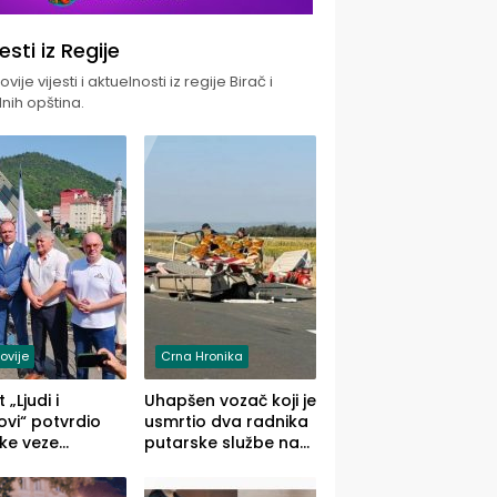
jesti iz Regije
vije vijesti i aktuelnosti iz regije Birač i
nih opština.
ovije
Crna Hronika
 „Ljudi i
Uhapšen vozač koji je
vi“ potvrdio
usmrtio dva radnika
ke veze
putarske službe na
ika i Malog
putu od Loznice
ika
prema Šapcu