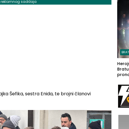
j reklamnog sadržaja
steča
BRA
Heroj
Bratu
pron
seda
a Iva
rodom
jka Šefika, sestra Enida, te brojni članovi