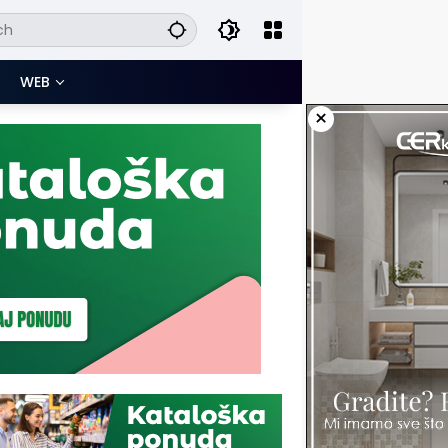
WEB
×