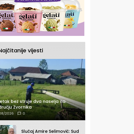
Najčitanije vijesti
etak bez struje dva naselja na
ručju Zvornika
08/2026
0
Slučaj Amire Selimović: Sud