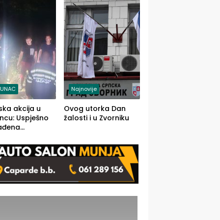
j jedino rješenje
TUNAC
Najnovije
ska akcija u
Ovog utorka Dan
ncu: Uspješno
žalosti i u Zvorniku
ađena
mdesetogodišnj
nka Lazić,
 iz Kravice.