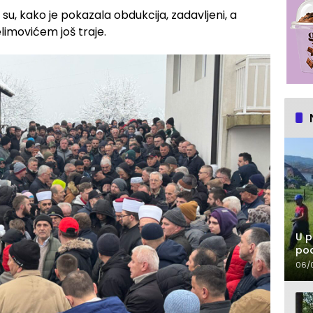
n su, kako je pokazala obdukcija, zadavljeni, a
imovićem još traje.
U p
pod
06/