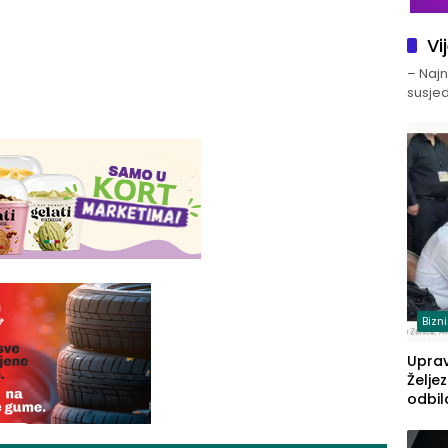
Vi
– Najno
susjed
Bizn
Upra
Želje
odbil
prije
FBiH: 