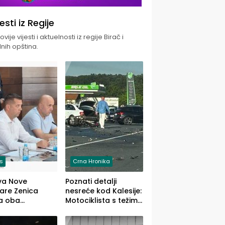
jesti iz Regije
vije vijesti i aktuelnosti iz regije Birač i
nih opština.
is
Crna Hronika
va Nove
Poznati detalji
zare Zenica
nesreće kod Kalesije:
a oba
Motociklista s težim,
dloga Vlade
dvoje vozača s
Ustrajni da je
lakšim povredama