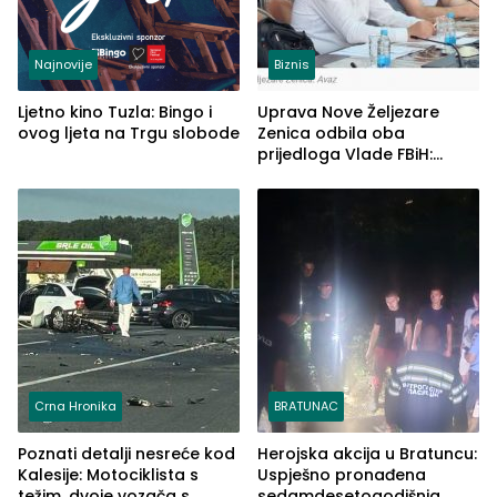
Najnovije
Biznis
Ljetno kino Tuzla: Bingo i
Uprava Nove Željezare
ovog ljeta na Trgu slobode
Zenica odbila oba
prijedloga Vlade FBiH:
Ustrajni da je stečaj jedino
rješenje
Crna Hronika
BRATUNAC
Poznati detalji nesreće kod
Herojska akcija u Bratuncu:
Kalesije: Motociklista s
Uspješno pronađena
težim, dvoje vozača s
sedamdesetogodišnja