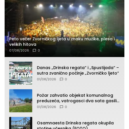
Peto večer Zvorničkog ljeta u znaku muzike, plesa i
velikih hitova
07/08/2026
0
Danas „Drinska regata“ i „Spustijada“ –
sutra zvanično počinje „Zvorničko ljeto“
01/08/2026
0
Požar zahvatio objekat komunalnog
preduzeća, vatrogasci dva sata gasili
vatru (FOTO)
01/08/2026
0
Osamnaesta Drinska regata okupila
stotine učesnika (FOTO)