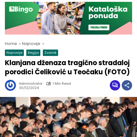
Home
Najnovije
Najnovije
Regija
Zvornik
Klanjana dženaza tragično stradaloj
porodici Čeliković u Teočaku (FOTO)
Administrator
1 Min Read
30/12/2024