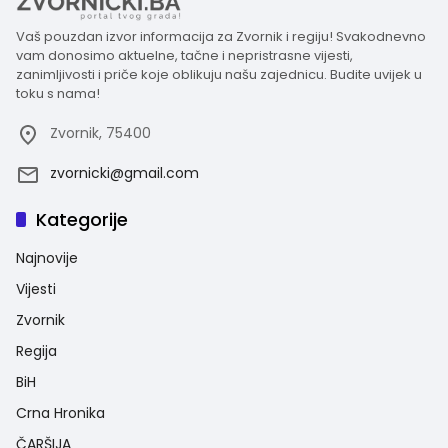
Vaš pouzdan izvor informacija za Zvornik i regiju! Svakodnevno
vam donosimo aktuelne, tačne i nepristrasne vijesti,
zanimljivosti i priče koje oblikuju našu zajednicu. Budite uvijek u
toku s nama!
Zvornik, 75400
zvornicki@gmail.com
Kategorije
Najnovije
Vijesti
Zvornik
Regija
BiH
Crna Hronika
ČARŠIJA