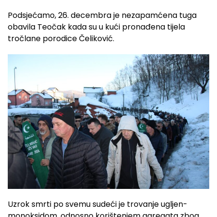
Podsjećamo, 26. decembra je nezapamćena tuga
obavila Teočak kada su u kući pronađena tijela
tročlane porodice Čeliković.
Uzrok smrti po svemu sudeći je trovanje ugljen-
monoksidom, odnosno korištenjem agregata zbog