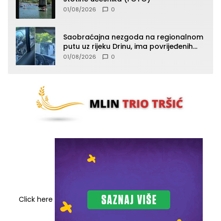
01/08/2026
0
Saobraćajna nezgoda na regionalnom
putu uz rijeku Drinu, ima povrijeđenih
lica (FOTO)
01/08/2026
0
Click here