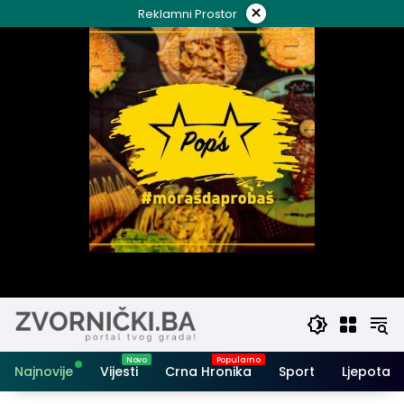
Skip
×
Reklamni Prostor
to
content
Najnovije
Vijesti
Crna Hronika
Sport
Ljepota i 