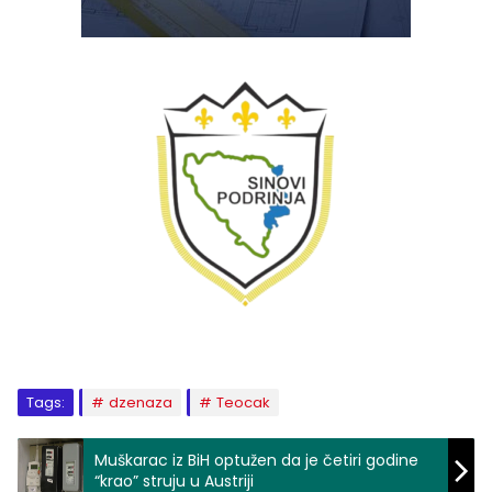
Tags:
dzenaza
Teocak
Muškarac iz BiH optužen da je četiri godine
“krao” struju u Austriji