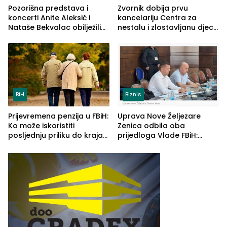
Pozorišna predstava i
Zvornik dobija prvu
koncerti Anite Aleksić i
kancelariju Centra za
Nataše Bekvalac obilježili
nestalu i zlostavljanu djecu
četvrto veče Zvorničkog
u RS-u
ljeta (FOTO)
BiH
Biznis
Prijevremena penzija u FBiH:
Uprava Nove Željezare
Ko može iskoristiti
Zenica odbila oba
posljednju priliku do kraja
prijedloga Vlade FBiH:
2026. godine
Ustrajni da je stečaj jedino
rješenje