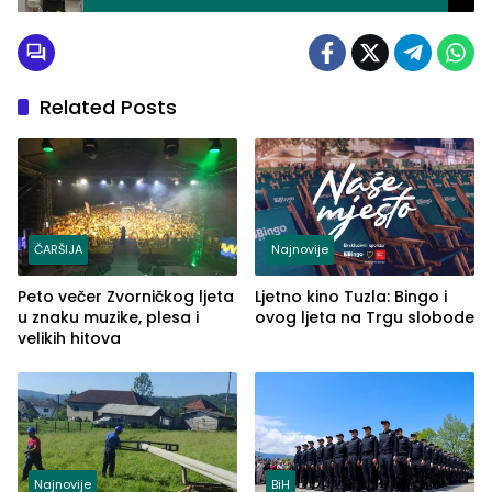
Related Posts
ČARŠIJA
Najnovije
Peto večer Zvorničkog ljeta
Ljetno kino Tuzla: Bingo i
u znaku muzike, plesa i
ovog ljeta na Trgu slobode
velikih hitova
Najnovije
BiH