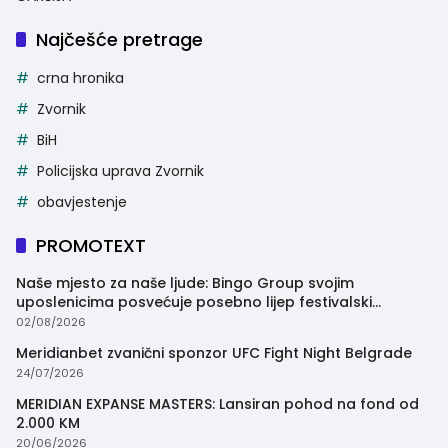
Najčešće pretrage
crna hronika
Zvornik
BiH
Policijska uprava Zvornik
obavjestenje
PROMOTEXT
Naše mjesto za naše ljude: Bingo Group svojim
uposlenicima posvećuje posebno lijep festivalski
trenutak
02/08/2026
Meridianbet zvanični sponzor UFC Fight Night Belgrade
24/07/2026
MERIDIAN EXPANSE MASTERS: Lansiran pohod na fond od
2.000 KM
20/06/2026