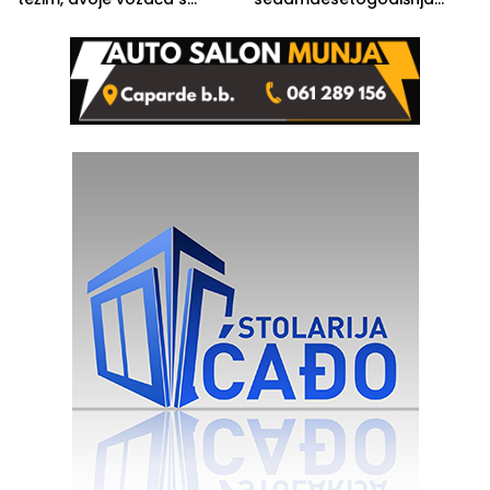
lakšim povredama
Ivanka Lazić, rodom iz
Kravice.