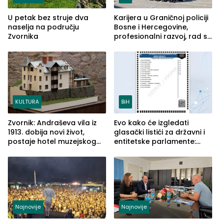
U petak bez struje dva
Karijera u Graničnoj policiji
naselja na području
Bosne i Hercegovine,
Zvornika
profesionalni razvoj, rad sa
savremenom opremom i
služba građanima
KULTURA
BiH
Zvornik: Andraševa vila iz
Evo kako će izgledati
1913. dobija novi život,
glasački listići za državni i
postaje hotel muzejskog
entitetske parlamente:
tipa
Najveće izmjene biće
vidljive na njima
Najnovije
Najnovije