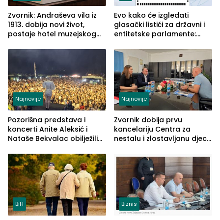
Zvornik: Andraševa vila iz
Evo kako će izgledati
1913. dobija novi život,
glasački listići za državni i
postaje hotel muzejskog
entitetske parlamente:
tipa
Najveće izmjene biće
vidljive na njima
Najnovije
Najnovije
Pozorišna predstava i
Zvornik dobija prvu
koncerti Anite Aleksić i
kancelariju Centra za
Nataše Bekvalac obilježili
nestalu i zlostavljanu djecu
četvrto veče Zvorničkog
u RS-u
ljeta (FOTO)
BiH
Biznis