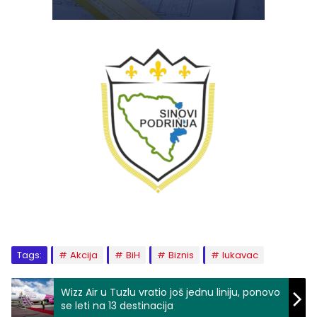
Tags:
Akcija
BiH
Biznis
lukavac
Wizz Air u Tuzlu vratio još jednu liniju, ponovo
se leti na 13 destinacija