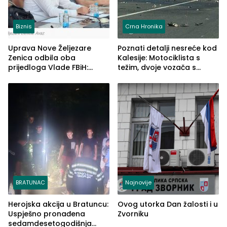
Biznis
Crna Hronika
Uprava Nove Željezare
Poznati detalji nesreće kod
Zenica odbila oba
Kalesije: Motociklista s
prijedloga Vlade FBiH:
težim, dvoje vozača s
Ustrajni da je stečaj jedino
lakšim povredama
rješenje
BRATUNAC
Najnovije
Herojska akcija u Bratuncu:
Ovog utorka Dan žalosti i u
Uspješno pronađena
Zvorniku
sedamdesetogodišnja