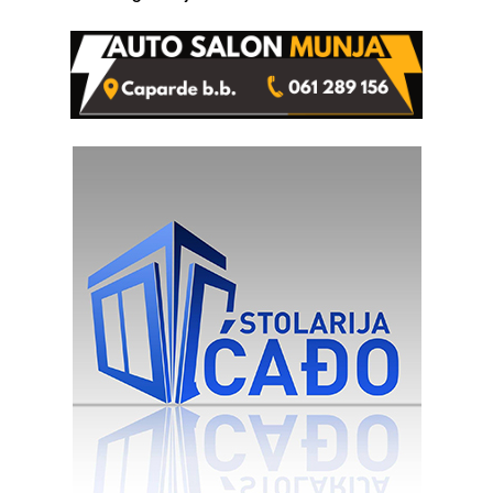
Ivanka Lazić, rodom iz
Kravice.