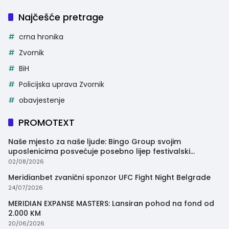
Najčešće pretrage
crna hronika
Zvornik
BiH
Policijska uprava Zvornik
obavjestenje
PROMOTEXT
Naše mjesto za naše ljude: Bingo Group svojim
uposlenicima posvećuje posebno lijep festivalski
trenutak
02/08/2026
Meridianbet zvanični sponzor UFC Fight Night Belgrade
24/07/2026
MERIDIAN EXPANSE MASTERS: Lansiran pohod na fond od
2.000 KM
20/06/2026