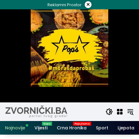
Skip
×
Reklamni Prostor
to
content
Najnovije
Vijesti
Crna Hronika
Sport
Ljepota i 