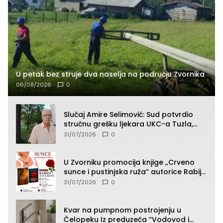
U petak bez struje dva naselja na području Zvornika
06/08/2026
0
Slučaj Amire Selimović: Sud potvrdio
stručnu grešku ljekara UKC-a Tuzla,
presudan dokaz ostala obdukcija
31/07/2026
0
U Zvorniku promocija knjige „Crveno
sunce i pustinjska ruža“ autorice Rabije
Avdić-Hamidović
31/07/2026
0
Kvar na pumpnom postrojenju u
Čelopeku Iz preduzeća “Vodovod i