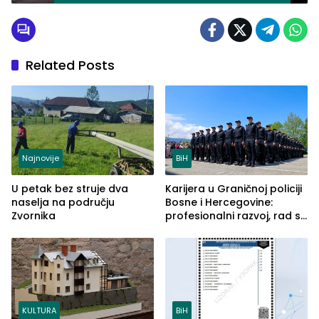
Related Posts
Najnovije
BiH
U petak bez struje dva
Karijera u Graničnoj policiji
naselja na području
Bosne i Hercegovine:
Zvornika
profesionalni razvoj, rad sa
savremenom opremom i
služba građanima
KULTURA
BiH