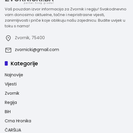
Vaš pouzdan izvor informacija za Zvornik i regiju! Svakodnevno
vam donosimo aktuelne, tačne i nepristrasne vijesti,
zanimljivosti i priče koje oblikuju našu zajednicu. Budite uvijek u
toku s nama!
Zvornik, 75400
zvornicki@gmail.com
Kategorije
Najnovije
Vijesti
Zvornik
Regija
BiH
Crna Hronika
ČARŠIJA