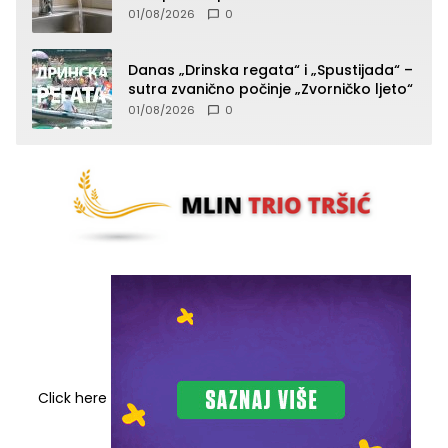
komunalije”
01/08/2026
0
Danas „Drinska regata“ i „Spustijada“ –
sutra zvanično počinje „Zvorničko ljeto“
01/08/2026
0
Click here