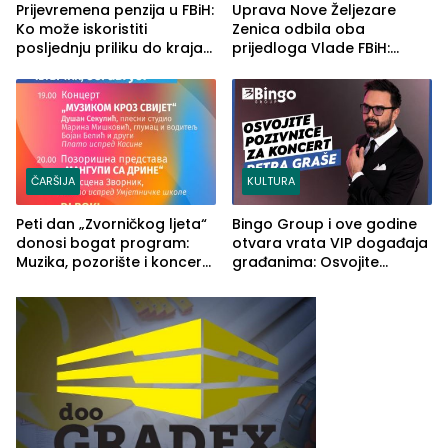
Prijevremena penzija u FBiH:
Uprava Nove Željezare
Ko može iskoristiti
Zenica odbila oba
posljednju priliku do kraja
prijedloga Vlade FBiH:
2026. godine
Ustrajni da je stečaj jedino
rješenje
ČARŠIJA
KULTURA
Peti dan „Zvorničkog ljeta“
Bingo Group i ove godine
donosi bogat program:
otvara vrata VIP događaja
Muzika, pozorište i koncert
građanima: Osvojite
Stoje
ulaznice za koncert Petra
Graše