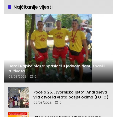
Najčitanije vijesti
Heroji Rajske plaže: Spasioci u jednom danu spasili
tri života
09/08/2026
0
Počelo 25. „Zvorničko ljeto“: Andraševa
vila otvorila vrata posjetiocima (FOTO)
02/08/2026
0