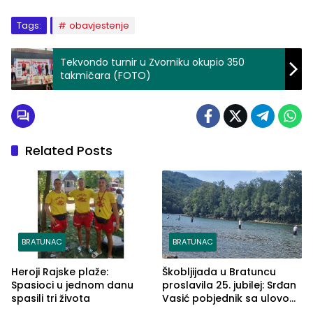
Tags:
obavjestenje
Tekvondo turnir u Zvorniku okupio 350
takmičara (FOTO)
Related Posts
BRATUNAC
BRATUNAC
Heroji Rajske plaže:
Škobljijada u Bratuncu
Spasioci u jednom danu
proslavila 25. jubilej: Srđan
spasili tri života
Vasić pobjednik sa ulovom
od 2.040 grama (FOTO)