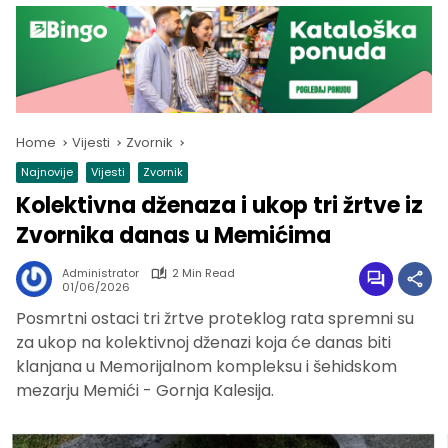
Home
Vijesti
Zvornik
Najnovije
Vijesti
Zvornik
Kolektivna dženaza i ukop tri žrtve iz
Zvornika danas u Memićima
Administrator
2 Min Read
01/06/2026
Posmrtni ostaci tri žrtve proteklog rata spremni su
za ukop na kolektivnoj dženazi koja će danas biti
klanjana u Memorijalnom kompleksu i šehidskom
mezarju Memići - Gornja Kalesija.