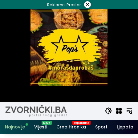
Skip
×
Reklamni Prostor
to
content
Najnovije
Vijesti
Crna Hronika
Sport
Ljepota i 