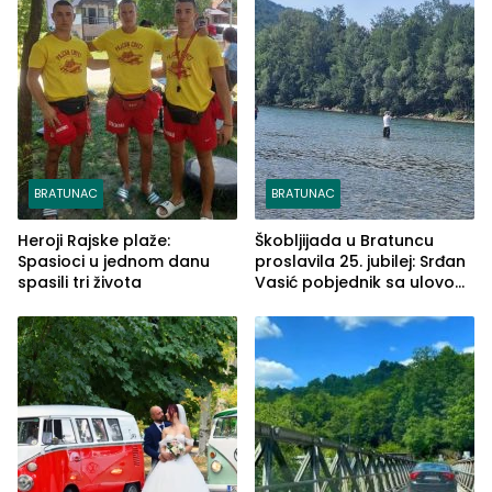
BRATUNAC
BRATUNAC
Heroji Rajske plaže:
Škobljijada u Bratuncu
Spasioci u jednom danu
proslavila 25. jubilej: Srđan
spasili tri života
Vasić pobjednik sa ulovom
od 2.040 grama (FOTO)