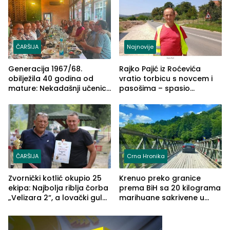
ČARŠIJA
Najnovije
Generacija 1967/68.
Rajko Pajić iz Roćevića
obilježila 40 godina od
vratio torbicu s novcem i
mature: Nekadašnji učenici
pasošima – spasio
TŠC-a okupili se u Zvorniku
porodično ljetovanje u
(FOTO)
Grčkoj
ČARŠIJA
Crna Hronika
Zvornički kotlić okupio 25
Krenuo preko granice
ekipa: Najbolja riblja čorba
prema BiH sa 20 kilograma
„Velizara 2“, a lovački gulaš
marihuane sakrivene u
„Red i Zaprska“ (FOTO)
automobilu