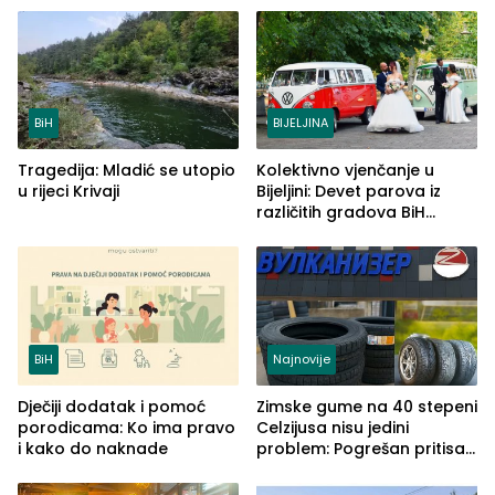
BiH
BIJELJINA
Tragedija: Mladić se utopio
Kolektivno vjenčanje u
u rijeci Krivaji
Bijeljini: Devet parova iz
različitih gradova BiH
izgovorilo sudbonosno da
BiH
Najnovije
Dječiji dodatak i pomoć
Zimske gume na 40 stepeni
porodicama: Ko ima pravo
Celzijusa nisu jedini
i kako do naknade
problem: Pogrešan pritisak
može biti mnogo opasniji