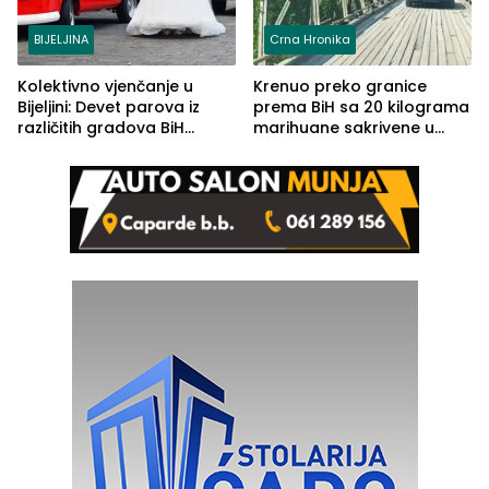
BIJELJINA
Crna Hronika
Kolektivno vjenčanje u
Krenuo preko granice
Bijeljini: Devet parova iz
prema BiH sa 20 kilograma
različitih gradova BiH
marihuane sakrivene u
izgovorilo sudbonosno da
automobilu