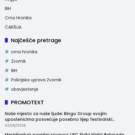
BiH
Crna Hronika
ČARŠIJA
Najčešće pretrage
crna hronika
Zvornik
BiH
Policijska uprava Zvornik
obavjestenje
PROMOTEXT
Naše mjesto za naše ljude: Bingo Group svojim
uposlenicima posvećuje posebno lijep festivalski
trenutak
02/08/2026
Meridianbet zvanični sponzor UFC Fight Night Belgrade