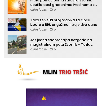
Hitna pomoć Doma zdravlja Zvornik
uputila apel građanima: Pred nama su
temperature do 40°C, oprez zbog
02/08/2026
0
toplotnog udara
Traži se veliki broj radnika za Opće
izbore u BiH, angažman traje dva dana
02/08/2026
0
Još jedna saobraćajna nezgoda na
magistralnom putu Zvornik – Tuzla
(FOTO)
02/08/2026
0