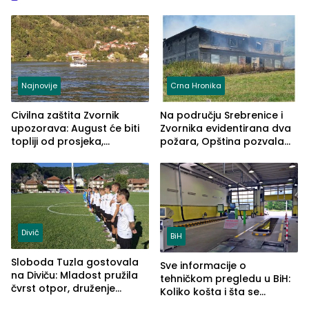
Najnovije
Crna Hronika
Civilna zaštita Zvornik
Na području Srebrenice i
upozorava: August će biti
Zvornika evidentirana dva
topliji od prosjeka,
požara, Opština pozvala
povećan rizik od požara i
na smirivanje tenzija
nestašice vode
Divič
BiH
Sloboda Tuzla gostovala
Sve informacije o
na Diviču: Mladost pružila
tehničkom pregledu u BiH:
čvrst otpor, druženje
Koliko košta i šta se
nastavljeno uz obalu
pregleda