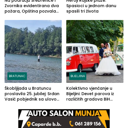
Na području Srebrenice i
Heroji Rajske plaže:
Zvornika evidentirana dva
Spasioci u jednom danu
požara, Opština pozvala
spasili tri života
na smirivanje tenzija
BRATUNAC
BIJELJINA
Škobljijada u Bratuncu
Kolektivno vjenčanje u
proslavila 25. jubilej: Srđan
Bijeljini: Devet parova iz
Vasić pobjednik sa ulovom
različitih gradova BiH
od 2.040 grama (FOTO)
izgovorilo sudbonosno da