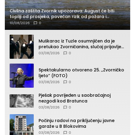
Civilna zaštita Zvornik upozorava: August će biti
topliji od prosjeka, povećan rizik od požara i
nestašice vode
10/08/2026
0
Muškarac iz Tuzle osumnjičen da je
pretukao Zvorničanina, slučaj prijavljen
tužilaštvu
03/08/2026
0
Spektakularno otvoreno 25. „Zvorničko
ljeto“ (FOTO)
03/08/2026
0
Pješak povrijeđen u saobraćajnoj
nezgodi kod Bratunca
03/08/2026
0
Počinju radovi na priključenju javne
garaže u B Blokovima
03/08/2026
0