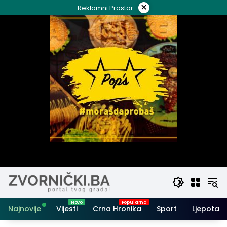
Skip
×
Reklamni Prostor
to
content
Najnovije
Vijesti
Crna Hronika
Sport
Ljepota i 