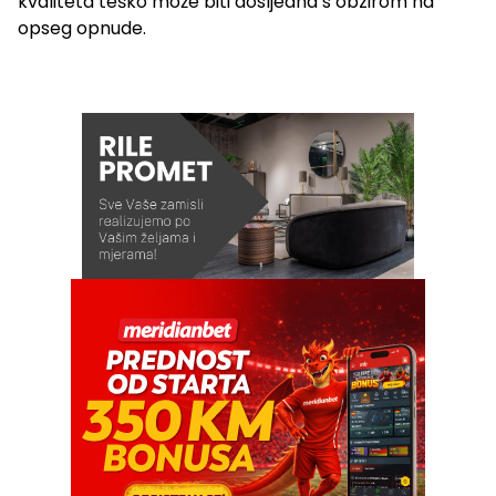
kvaliteta teško može biti dosljedna s obzirom na
opseg opnude.