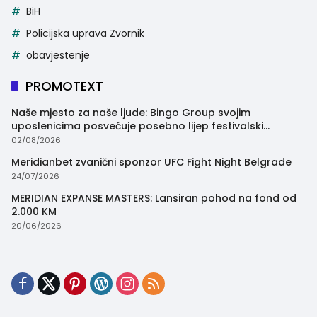
BiH
Policijska uprava Zvornik
obavjestenje
PROMOTEXT
Naše mjesto za naše ljude: Bingo Group svojim
uposlenicima posvećuje posebno lijep festivalski
trenutak
02/08/2026
Meridianbet zvanični sponzor UFC Fight Night Belgrade
24/07/2026
MERIDIAN EXPANSE MASTERS: Lansiran pohod na fond od
2.000 KM
20/06/2026