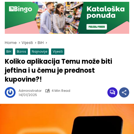
Home
Vijesti
BiH
BiH
Biznis
Najnovije
Vijesti
Koliko aplikacija Temu može biti
jeftina i u čemu je prednost
kupovine?!
Administrator
4 Min Read
14/01/2025