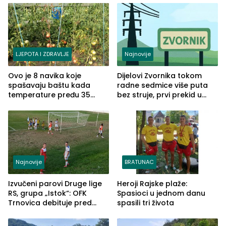
jezera
LJEPOTA I ZDRAVLJE
Najnovije
Ovo je 8 navika koje
Dijelovi Zvornika tokom
spašavaju baštu kada
radne sedmice više puta
temperature pređu 35
bez struje, prvi prekid u
stepeni
ponedjeljak
Najnovije
BRATUNAC
Izvučeni parovi Druge lige
Heroji Rajske plaže:
RS, grupa „Istok“: OFK
Spasioci u jednom danu
Trnovica debituje pred
spasili tri života
domaćim navijačima protiv
Drine HE