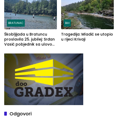
BRATUNAC
BiH
Škobljijada u Bratuncu
Tragedija: Mladić se utopio
proslavila 25. jubilej: Srđan
u rijeci Krivaji
Vasić pobjednik sa ulovom
od 2.040 grama (FOTO)
Odgovori