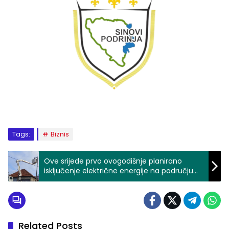
Tags:
Biznis
Ove srijede prvo ovogodišnje planirano
isključenje električne energije na području
Zvornika
Related Posts