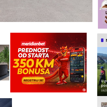
U p
pod
06/