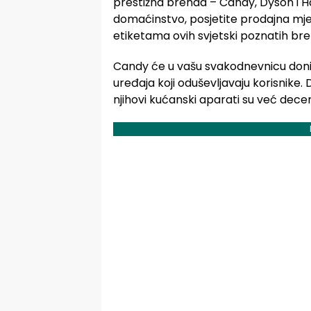
prestižna brenda – Candy, Dyson i Hai
domaćinstvo, posjetite prodajna mjes
etiketama ovih svjetski poznatih br
Candy će u vašu svakodnevnicu donij
uređaja koji oduševljavaju korisnike. 
njihovi kućanski aparati su već dece