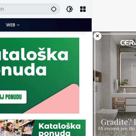
WEB
×