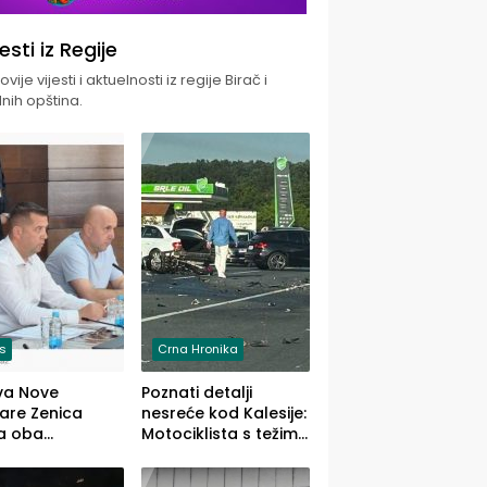
jesti iz Regije
vije vijesti i aktuelnosti iz regije Birač i
nih opština.
is
Crna Hronika
va Nove
Poznati detalji
zare Zenica
nesreće kod Kalesije:
a oba
Motociklista s težim,
dloga Vlade
dvoje vozača s
Ustrajni da je
lakšim povredama