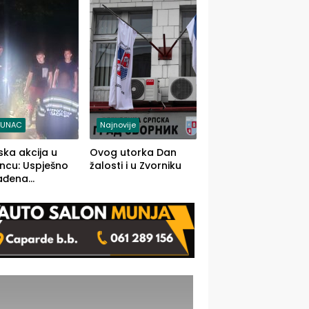
j jedino rješenje
TUNAC
Najnovije
ska akcija u
Ovog utorka Dan
ncu: Uspješno
žalosti i u Zvorniku
ađena
mdesetogodišnj
nka Lazić,
 iz Kravice.