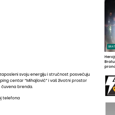
steča
BRA
Heroj
Bratu
pron
seda
zaposleni svoju energiju i stručnost posvećuju
a Iva
oping centar “Mihajlović” i vaš životni prostor
rodom
ri čuvena brenda.
j telefona