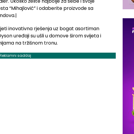
er. Ukoliko želite najbolje za sebe i svoje
ta “Mihajlović” i odaberite proizvode sa
endova.|
eti inovativna rješenja uz bogat asortiman
Dyson uređaji su ušli u domove širom svijeta i
nijama na tržišnom tronu.
Reklamni sadržaj