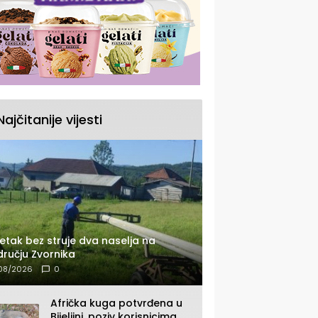
Najčitanije vijesti
etak bez struje dva naselja na
ručju Zvornika
08/2026
0
Afrička kuga potvrđena u
Bijeljini, poziv korisnicima