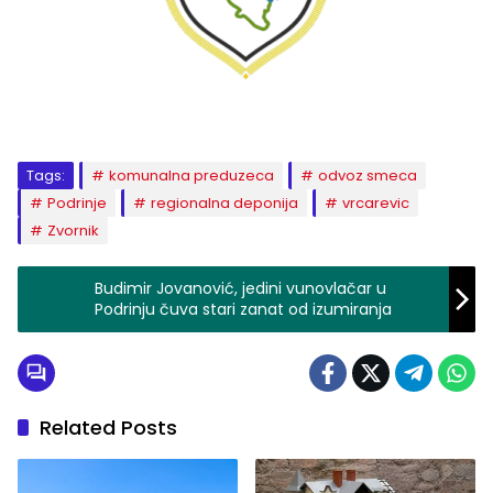
Tags:
komunalna preduzeca
odvoz smeca
Podrinje
regionalna deponija
vrcarevic
Zvornik
Budimir Jovanović, jedini vunovlačar u
Podrinju čuva stari zanat od izumiranja
Related Posts