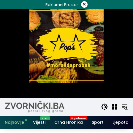
Skip
×
Reklamni Prostor
to
content
Najnovije
Vijesti
Crna Hronika
Sport
Ljepota i 