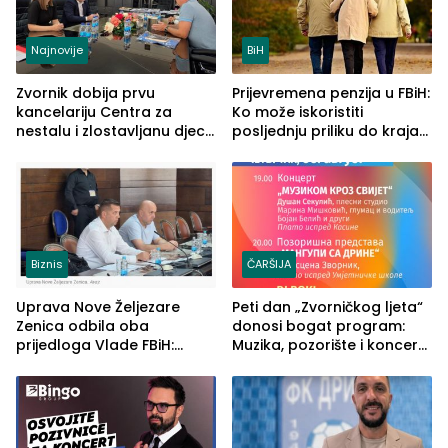
Najnovije
BiH
Zvornik dobija prvu
Prijevremena penzija u FBiH:
kancelariju Centra za
Ko može iskoristiti
nestalu i zlostavljanu djecu
posljednju priliku do kraja
u RS-u
2026. godine
Biznis
ČARŠIJA
Uprava Nove Željezare
Peti dan „Zvorničkog ljeta“
Zenica odbila oba
donosi bogat program:
prijedloga Vlade FBiH:
Muzika, pozorište i koncert
Ustrajni da je stečaj jedino
Stoje
rješenje