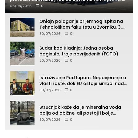
i služba građanima
06/08/2026
0
Onlajn polaganje prijemnog ispita na
Tehnološkom fakultetu u Zvorniku, 3.
septembra u 9.00 časova
30/07/2026
0
Sudar kod Kladnja: Jedna osoba
poginula, troje povrijeđenih (FOTO)
30/07/2026
0
Istraživanje Pod lupom: Nepovjerenje u
vlasti raste, dok EU ostaje simbol nade
građana
30/07/2026
0
Stručnjak kaže da je mineralna voda
bolja od obične, ali postoji i bolje
rješenje
30/07/2026
0