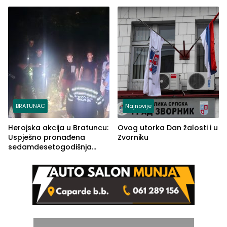
Ustrajni da je stečaj jedino
lakšim povredama
rješenje
BRATUNAC
Najnovije
Herojska akcija u Bratuncu:
Ovog utorka Dan žalosti i u
Uspješno pronađena
Zvorniku
sedamdesetogodišnja
Ivanka Lazić, rodom iz
Kravice.