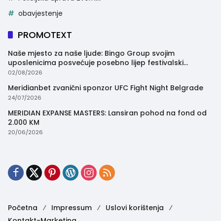
obavjestenje
PROMOTEXT
Naše mjesto za naše ljude: Bingo Group svojim
uposlenicima posvećuje posebno lijep festivalski
trenutak
02/08/2026
Meridianbet zvanični sponzor UFC Fight Night Belgrade
24/07/2026
MERIDIAN EXPANSE MASTERS: Lansiran pohod na fond od
2.000 KM
20/06/2026
Početna
Impressum
Uslovi korištenja
Kontakt-Marketing