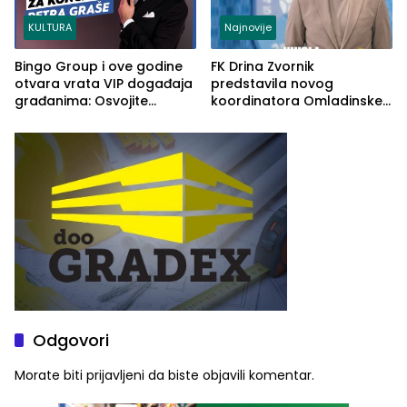
KULTURA
Najnovije
Bingo Group i ove godine
FK Drina Zvornik
otvara vrata VIP događaja
predstavila novog
građanima: Osvojite
koordinatora Omladinske
ulaznice za koncert Petra
škole
Graše
Odgovori
Morate biti
prijavljeni
da biste objavili komentar.