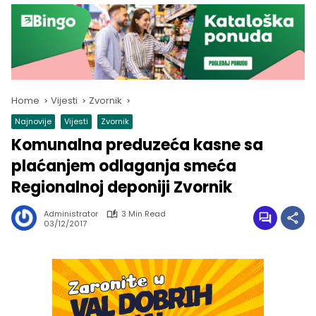
Home
Vijesti
Zvornik
Najnovije
Vijesti
Zvornik
Komunalna preduzeća kasne sa
plaćanjem odlaganja smeća
Regionalnoj deponiji Zvornik
Administrator
3 Min Read
03/12/2017