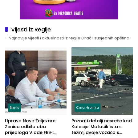
Vijesti iz Regije
– Najnovije vijesti i aktuelnosti iz regije Birač i susjednih opština.
Biznis
Crna Hronika
Uprava Nove Željezare
Poznati detalji nesreće kod
Zenica odbila oba
Kalesije: Motociklista s
prijedloga Vlade FBiH:
težim, dvoje vozača s