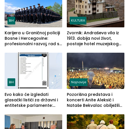
BiH
KULTURA
Karijera u Graničnoj policiji
Zvornik: Andraševa vila iz
Bosne i Hercegovine:
1913. dobija novi život,
profesionalni razvoj, rad sa
postaje hotel muzejskog
savremenom opremom i
tipa
služba građanima
BiH
Najnovije
Evo kako će izgledati
Pozorišna predstava i
glasački listići za državni i
koncerti Anite Aleksić i
entitetske parlamente:
Nataše Bekvalac obilježili
Najveće izmjene biće
četvrto veče Zvorničkog
vidljive na njima
ljeta (FOTO)