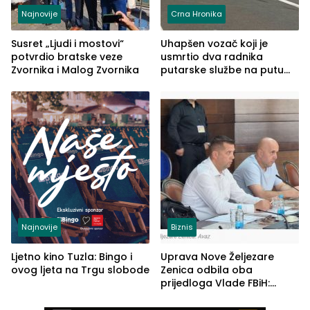
Najnovije
Crna Hronika
Susret „Ljudi i mostovi“
Uhapšen vozač koji je
potvrdio bratske veze
usmrtio dva radnika
Zvornika i Malog Zvornika
putarske službe na putu
od Loznice prema Šapcu
(FOTO)
Najnovije
Biznis
Ljetno kino Tuzla: Bingo i
Uprava Nove Željezare
ovog ljeta na Trgu slobode
Zenica odbila oba
prijedloga Vlade FBiH:
Ustrajni da je stečaj jedino
rješenje