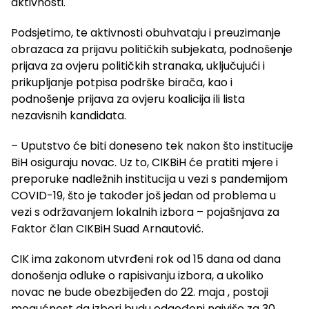
aktivnosti.
Podsjetimo, te aktivnosti obuhvataju i preuzimanje
obrazaca za prijavu političkih subjekata, podnošenje
prijava za ovjeru političkih stranaka, uključujući i
prikupljanje potpisa podrške birača, kao i
podnošenje prijava za ovjeru koalicija ili lista
nezavisnih kandidata.
– Uputstvo će biti doneseno tek nakon što institucije
BiH osiguraju novac. Uz to, CIKBiH će pratiti mjere i
preporuke nadležnih institucija u vezi s pandemijom
COVID-19, što je također još jedan od problema u
vezi s održavanjem lokalnih izbora – pojašnjava za
Faktor član CIKBiH Suad Arnautović.
CIK ima zakonom utvrđeni rok od 15 dana od dana
donošenja odluke o rapisivanju izbora, a ukoliko
novac ne bude obezbijeđen do 22. maja , postoji
mogućnost da izbori budu odgođeni najviše za 30