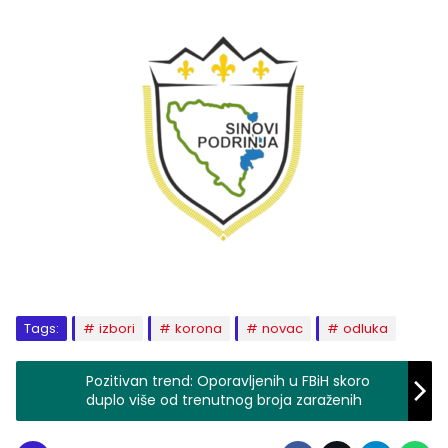
Tags:
izbori
korona
novac
odluka
Pozitivan trend: Oporavljenih u FBiH skoro
duplo više od trenutnog broja zaraženih