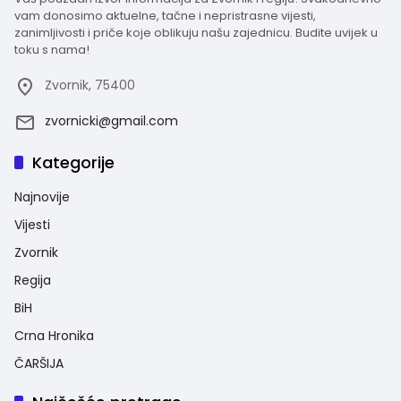
vam donosimo aktuelne, tačne i nepristrasne vijesti,
zanimljivosti i priče koje oblikuju našu zajednicu. Budite uvijek u
toku s nama!
Zvornik, 75400
zvornicki@gmail.com
Kategorije
Najnovije
Vijesti
Zvornik
Regija
BiH
Crna Hronika
ČARŠIJA