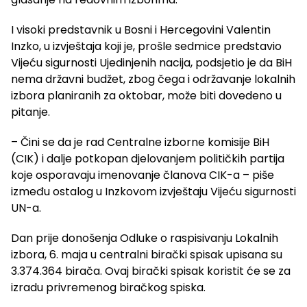
I visoki predstavnik u Bosni i Hercegovini Valentin
Inzko, u izvještaja koji je, prošle sedmice predstavio
Vijeću sigurnosti Ujedinjenih nacija, podsjetio je da BiH
nema državni budžet, zbog čega i održavanje lokalnih
izbora planiranih za oktobar, može biti dovedeno u
pitanje.
– Čini se da je rad Centralne izborne komisije BiH
(CIK) i dalje potkopan djelovanjem političkih partija
koje osporavaju imenovanje članova CIK-a – piše
između ostalog u Inzkovom izvještaju Vijeću sigurnosti
UN-a.
Dan prije donošenja Odluke o raspisivanju Lokalnih
izbora, 6. maja u centralni birački spisak upisana su
3.374.364 birača. Ovaj birački spisak koristit će se za
izradu privremenog biračkog spiska.