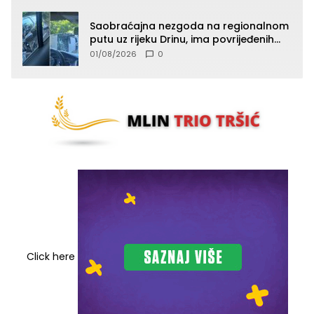
Saobraćajna nezgoda na regionalnom
putu uz rijeku Drinu, ima povrijeđenih
lica (FOTO)
01/08/2026
0
Click here