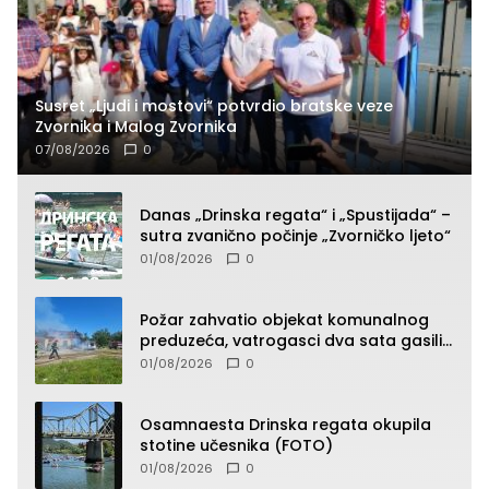
Susret „Ljudi i mostovi“ potvrdio bratske veze
Zvornika i Malog Zvornika
07/08/2026
0
Danas „Drinska regata“ i „Spustijada“ –
sutra zvanično počinje „Zvorničko ljeto“
01/08/2026
0
Požar zahvatio objekat komunalnog
preduzeća, vatrogasci dva sata gasili
vatru (FOTO)
01/08/2026
0
Osamnaesta Drinska regata okupila
stotine učesnika (FOTO)
01/08/2026
0