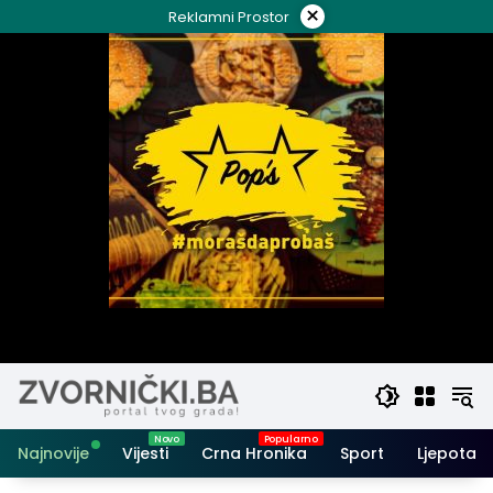
Skip
×
Reklamni Prostor
to
content
Najnovije
Vijesti
Crna Hronika
Sport
Ljepota i 