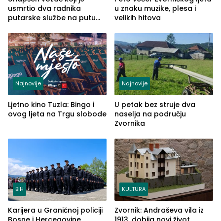
usmrtio dva radnika
u znaku muzike, plesa i
putarske službe na putu
velikih hitova
od Loznice prema Šapcu
(FOTO)
Najnovije
Najnovije
Ljetno kino Tuzla: Bingo i
U petak bez struje dva
ovog ljeta na Trgu slobode
naselja na području
Zvornika
BiH
KULTURA
Karijera u Graničnoj policiji
Zvornik: Andraševa vila iz
Bosne i Hercegovine,
1913. dobija novi život,