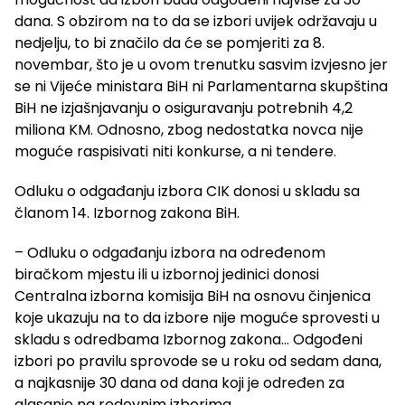
dana. S obzirom na to da se izbori uvijek održavaju u
nedjelju, to bi značilo da će se pomjeriti za 8.
novembar, što je u ovom trenutku sasvim izvjesno jer
se ni Vijeće ministara BiH ni Parlamentarna skupština
BiH ne izjašnjavanju o osiguravanju potrebnih 4,2
miliona KM. Odnosno, zbog nedostatka novca nije
moguće raspisivati niti konkurse, a ni tendere.
Odluku o odgađanju izbora CIK donosi u skladu sa
članom 14. Izbornog zakona BiH.
– Odluku o odgađanju izbora na određenom
biračkom mjestu ili u izbornoj jedinici donosi
Centralna izborna komisija BiH na osnovu činjenica
koje ukazuju na to da izbore nije moguće sprovesti u
skladu s odredbama Izbornog zakona… Odgođeni
izbori po pravilu sprovode se u roku od sedam dana,
a najkasnije 30 dana od dana koji je određen za
glasanje na redovnim izborima.