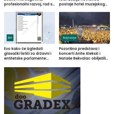
profesionalni razvoj, rad sa
postaje hotel muzejskog
savremenom opremom i
tipa
služba građanima
BiH
Najnovije
Evo kako će izgledati
Pozorišna predstava i
glasački listići za državni i
koncerti Anite Aleksić i
entitetske parlamente:
Nataše Bekvalac obilježili
Najveće izmjene biće
četvrto veče Zvorničkog
vidljive na njima
ljeta (FOTO)