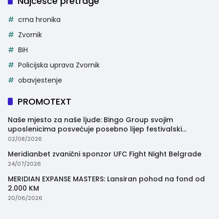
Najčešće pretrage
crna hronika
Zvornik
BiH
Policijska uprava Zvornik
obavjestenje
PROMOTEXT
Naše mjesto za naše ljude: Bingo Group svojim
uposlenicima posvećuje posebno lijep festivalski
trenutak
02/08/2026
Meridianbet zvanični sponzor UFC Fight Night Belgrade
24/07/2026
MERIDIAN EXPANSE MASTERS: Lansiran pohod na fond od
2.000 KM
20/06/2026