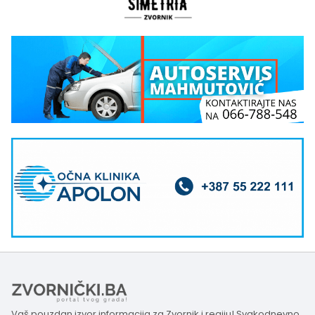
Vaš pouzdan izvor informacija za Zvornik i regiju! Svakodnevno