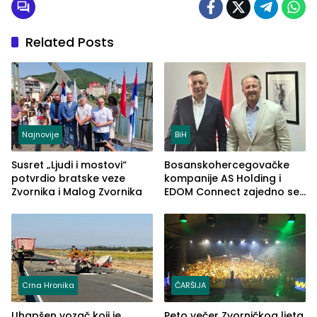
Related Posts
Najnovije
BiH
Susret „Ljudi i mostovi“
Bosanskohercegovačke
potvrdio bratske veze
kompanije AS Holding i
Zvornika i Malog Zvornika
EDOM Connect zajedno se
šire na tržište Maroka
Crna Hronika
ČARŠIJA
Uhapšen vozač koji je
Peto večer Zvorničkog ljeta