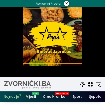
Skip
×
Reklamni Prostor
to
content
Najnovije
Vijesti
Crna Hronika
Sport
Ljepota i 