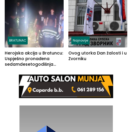
BRATUNAC
Najnovije
Herojska akcija u Bratuncu:
Ovog utorka Dan žalosti i u
Uspješno pronađena
Zvorniku
sedamdesetogodišnja
Ivanka Lazić, rodom iz
Kravice.