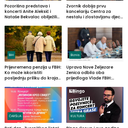
Pozorišna predstava i
Zvornik dobija prvu
koncerti Anite Aleksić i
kancelariju Centra za
Nataše Bekvalac obilježili
nestalu i zlostavljanu djecu
četvrto veče Zvorničkog
u RS-u
ljeta (FOTO)
BiH
Biznis
Prijevremena penzija u FBiH:
Uprava Nove Željezare
Ko može iskoristiti
Zenica odbila oba
posljednju priliku do kraja
prijedloga Vlade FBiH:
2026. godine
Ustrajni da je stečaj jedino
rješenje
ČARŠIJA
KULTURA