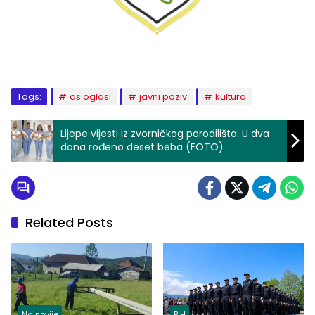
Tags:
as oglasi
javni poziv
kultura
Lijepe vijesti iz zvorničkog porodilišta: U dva
dana rođeno deset beba (FOTO)
Related Posts
Najnovije
BiH