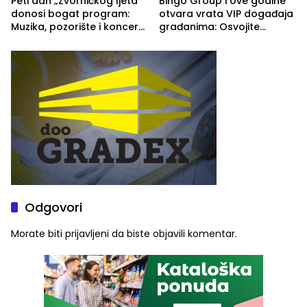
Peti dan „Zvorničkog ljeta“
Bingo Group i ove godine
donosi bogat program:
otvara vrata VIP događaja
Muzika, pozorište i koncert
građanima: Osvojite
Stoje
ulaznice za koncert Petra
Graše
Odgovori
Morate biti
prijavljeni
da biste objavili komentar.