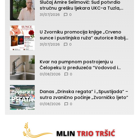
Slučaj Amire Selimović: Sud potvrdio
stručnu grešku ljekara UKC-a Tuzla,
presudan dokaz ostala obdukcija
31/07/2026
0
U Zvorniku promocija knjige „Crveno
sunce i pustinjska ruža“ autorice Rabije
Avdić-Hamidović
31/07/2026
0
Kvar na pumpnom postrojenju u
Čelopeku Iz preduzeća “Vodovod i
komunalije”
01/08/2026
0
Danas „Drinska regata“ i „Spustijada“ –
sutra zvanično počinje „Zvorničko ljeto“
01/08/2026
0