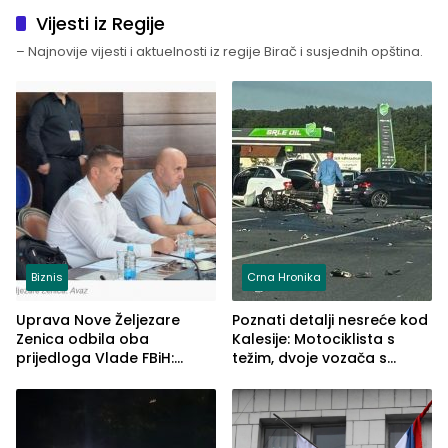
Vijesti iz Regije
– Najnovije vijesti i aktuelnosti iz regije Birač i susjednih opština.
Biznis
Crna Hronika
Uprava Nove Željezare
Poznati detalji nesreće kod
Zenica odbila oba
Kalesije: Motociklista s
prijedloga Vlade FBiH:
težim, dvoje vozača s
Ustrajni da je stečaj jedino
lakšim povredama
rješenje