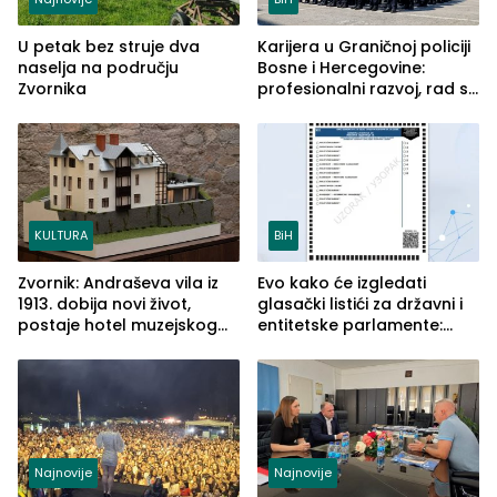
U petak bez struje dva
Karijera u Graničnoj policiji
naselja na području
Bosne i Hercegovine:
Zvornika
profesionalni razvoj, rad sa
savremenom opremom i
služba građanima
KULTURA
BiH
Zvornik: Andraševa vila iz
Evo kako će izgledati
1913. dobija novi život,
glasački listići za državni i
postaje hotel muzejskog
entitetske parlamente:
tipa
Najveće izmjene biće
vidljive na njima
Najnovije
Najnovije