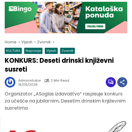
Home
Vijesti
Zvornik
KULTURA
Najnovije
Vijesti
Zvornik
KONKURS: Deseti drinski književni
susreti
Administrator
2 Min Read
15/05/2026
Organizator „ASoglas izdavaštvo“ raspisuje konkurs
za učešće na jubilarnim, Desetim drinskim književnim
susretima.