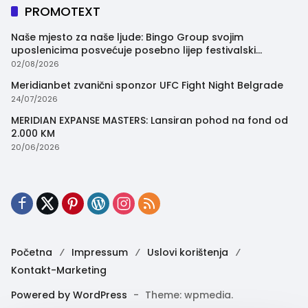
PROMOTEXT
Naše mjesto za naše ljude: Bingo Group svojim
uposlenicima posvećuje posebno lijep festivalski
trenutak
02/08/2026
Meridianbet zvanični sponzor UFC Fight Night Belgrade
24/07/2026
MERIDIAN EXPANSE MASTERS: Lansiran pohod na fond od
2.000 KM
20/06/2026
Početna
Impressum
Uslovi korištenja
Kontakt-Marketing
Powered by WordPress
-
Theme: wpmedia.