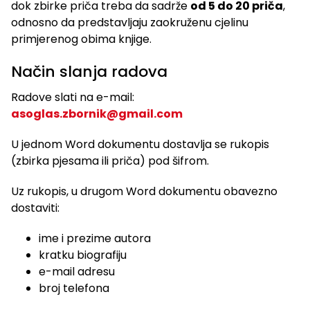
dok zbirke priča treba da sadrže
od 5 do 20 priča
,
odnosno da predstavljaju zaokruženu cjelinu
primjerenog obima knjige.
Način slanja radova
Radove slati na e-mail:
asoglas.zbornik@gmail.com
U jednom Word dokumentu dostavlja se rukopis
(zbirka pjesama ili priča) pod šifrom.
Uz rukopis, u drugom Word dokumentu obavezno
dostaviti:
ime i prezime autora
kratku biografiju
e-mail adresu
broj telefona