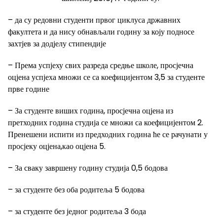
– да су редовни студенти првог циклуса државних
факултета и да нису обнављали годину за коју подносе
захтјев за додјелу стипендије
– Према успјеху свих разреда средње школе, просјечна
оцјена успјеха множи се са коефицијентом 3,5 за студенте
прве године
– За студенте виших година, просјечна оцјена из
претходних година студија се множи са коефицијентом 2.
Пренешени испити из предходних година ће се рачунати у
просјеку оцјена,као оцјена 5.
– За сваку завршену годину студија 0,5 бодова
– за студенте без оба родитеља 5 бодова
– за студенте без једног родитеља 3 бода