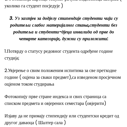
уколико га студент посједује )
3. Уз захтјев за додјелу стипендије студенти чији су
родитељи слабог материјалног стања,студенти без
родитеља и студенти-дјеца инвалида од прве до
четврте категорије, дужни су приложити:
1.Потврду о статусу редовног студента одређене године
студија;
2.Увјерење о свим положеним испитима за све претходне
године ( оцјена за сваки предмет),са изведеном просјечном
оцјеном током студирања
Фотокопију прве стране индекса и свих страница са
списком предмета и овјерених семестара (овјерити)
Изјаву да не примају стипендију или студентски кредит од
другог даваоца ( Шалтер сала )