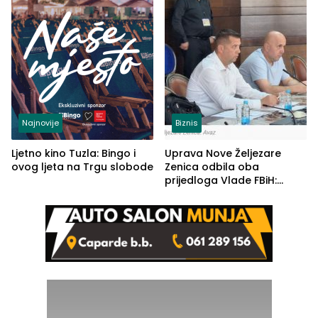
Najnovije
Biznis
Ljetno kino Tuzla: Bingo i
Uprava Nove Željezare
ovog ljeta na Trgu slobode
Zenica odbila oba
prijedloga Vlade FBiH:
Ustrajni da je stečaj jedino
rješenje