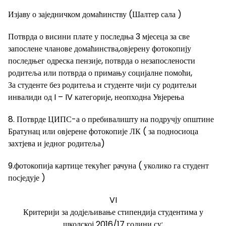
Изјаву о заједничком домаћинству (Шалтер сала )
Потврда о висини плате у последња 3 мјесеца за све
запослене чланове домаћинства,овјерену фотокопију
последњег одреска пензије, потврда о незапослености
родитеља или потврда о примању социјалне помоћи,
За студенте без родитеља и студенте чији су родитељи
инвалиди од I – IV категорије, неопходна Увјерења
8. Потврде ЦИПС-а о пребивалишту на подручју општине
Братунац или овјерене фотокопије ЛК ( за подносиоца
захтјева и једног родитеља)
9.фотокопија картице текућег рачуна ( уколико га студент
посједује )
VI
Критерији за додјељивање стипендија студентима у
школској 2016/17 години су: