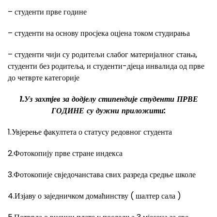
– студенти прве године
– студенти на основу просјека оцјена током студирања
– студенти чији су родитељи слабог материјалног стања,
студенти без родитеља, и студенти-дјеца инвалида од прве
до четврте категорије
1.Уз захтјев за додјелу стипендије студенти ПРВЕ
ГОДИНЕ су дужни приложити:
1.Увјерење факултета о статусу редовног студента
2.Фотокопију прве стране индекса
3.Фотокопије свједочанстава свих разреда средње школе
4.Изјаву о заједничком домаћинству ( шалтер сала )