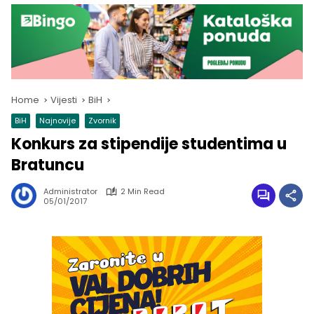
Home
Vijesti
BiH
BiH
Najnovije
Zvornik
Konkurs za stipendije studentima u
Bratuncu
Administrator
2 Min Read
05/01/2017