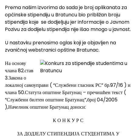
Prema našim izvorima do sada je broj aplikanata za
općinske stipendiju u Bratuncu bio približan broju
stipendija koje se dodjeljuju jer informacije o Javnom
Pozivu za dodijelu stipendija nije išao mnogo u javnost.
U nastavku prenosimo oglas koji je objavljen na
zvaničnoj webstranici opštine Bratunac.
На основу
члана 82.став
3.Закона о
локалној самоуправи ( “Службени гласник РС” бр.97/16 ) и
члана 50.Статута општине Братунац – пречишћен текст (
“Службени билтен општине Братунац”,број 04/2005
),Начелник општине Братунац доноси:
К О Н К У Р С
ЗА ДОДЈЕЛУ СТИПЕНДИЈА СТУДЕНТИМА У