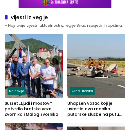
Vijesti iz Regije
– Najnovije vijesti i aktuelnosti iz regije Birač i susjednih opština.
Najnovije
Crna Hronika
Susret „Ljudi i mostovi“
Uhapšen vozač koji je
potvrdio bratske veze
usmrtio dva radnika
Zvornika i Malog Zvornika
putarske službe na putu
od Loznice prema Šapcu
(FOTO)