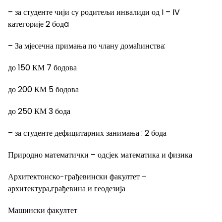
– за студенте чији су родитељи инвалиди од I – IV
категорије 2 бодa
– За мјесечна примања по члану домаћинства:
до 150 КМ 7 бодова
до 200 КМ 5 бодова
до 250 КМ 3 бода
– за студенте дефицитарних занимања : 2 бода
Природно математички – одсјек математика и физика
Архитектонско-грађевински факултет –
архитектура,грађевина и геодезија
Машински факултет