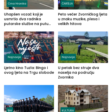
Crna Hronika
ČARŠIJA
Uhapšen vozač koji je
Peto večer Zvorničkog ljeta
usmrtio dva radnika
u znaku muzike, plesa i
putarske službe na putu
velikih hitova
od Loznice prema Šapcu
(FOTO)
Najnovije
Najnovije
Ljetno kino Tuzla: Bingo i
U petak bez struje dva
ovog ljeta na Trgu slobode
naselja na području
Zvornika
BiH
KULTURA