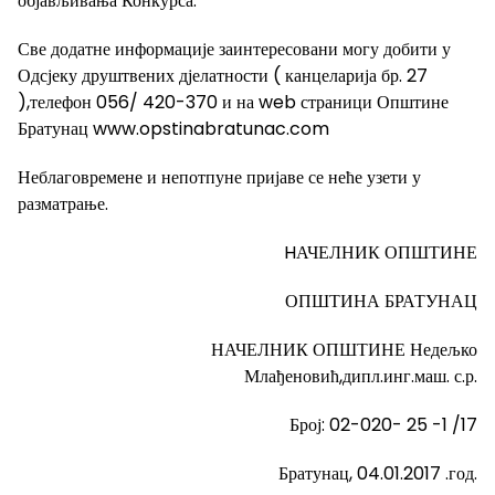
објављивања Конкурса.
Све додатне информације заинтересовани могу добити у
Одсјеку друштвених дјелатности ( канцеларија бр. 27
),телефон 056/ 420-370 и на web страници Општине
Братунац www.opstinabratunac.com
Неблаговремене и непотпуне пријаве се неће узети у
разматрање.
HАЧЕЛНИК ОПШТИНЕ
ОПШТИНА БРАТУНАЦ
НАЧЕЛНИК ОПШТИНЕ Недељко
Млађеновић,дипл.инг.маш. с.р.
Број: 02-020- 25 -1 /17
Братунац, 04.01.2017 .год.