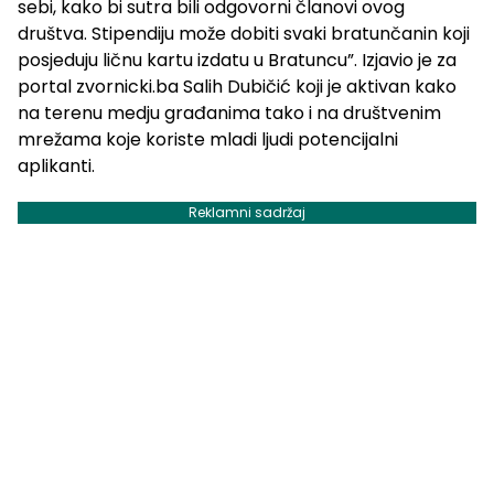
sebi, kako bi sutra bili odgovorni članovi ovog
društva. Stipendiju može dobiti svaki bratunčanin koji
posjeduju ličnu kartu izdatu u Bratuncu”. Izjavio je za
portal zvornicki.ba Salih Dubičić koji je aktivan kako
na terenu medju građanima tako i na društvenim
mrežama koje koriste mladi ljudi potencijalni
aplikanti.
Reklamni sadržaj