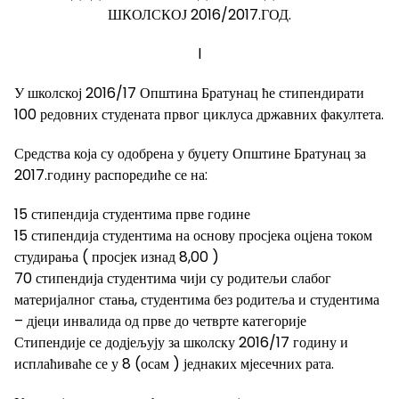
ШКОЛСКОЈ 2016/2017.ГОД.
l
У школској 2016/17 Општина Братунац ће стипендирати
100 редовних студената првог циклуса државних факултета.
Средства која су одобрена у буџету Општине Братунац за
2017.годину распоредиће се на:
15 стипендија студентима прве године
15 стипендија студентима на основу просјека оцјена током
студирања ( просјек изнад 8,00 )
70 стипендија студентима чији су родитељи слабог
материјалног стања, студентима без родитеља и студентима
– дјеци инвалида од прве до четврте категорије
Стипендије се додјељују за школску 2016/17 годину и
исплаћиваће се у 8 (осам ) једнаких мјесечних рата.