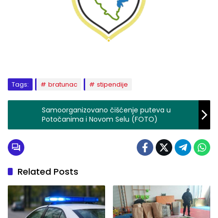
Tags:
bratunac
stipendije
Samoorganizovano čišćenje puteva u
Potočanima i Novom Selu (FOTO)
Related Posts