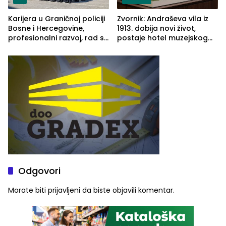
Karijera u Graničnoj policiji
Zvornik: Andraševa vila iz
Bosne i Hercegovine,
1913. dobija novi život,
profesionalni razvoj, rad sa
postaje hotel muzejskog
savremenom opremom i
tipa
služba građanima
Odgovori
Morate biti
prijavljeni
da biste objavili komentar.