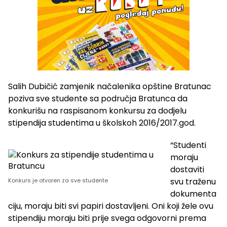
Salih Dubičić zamjenik načalenika opštine Bratunac
poziva sve studente sa područja Bratunca da
konkurišu na raspisanom konkursu za dodjelu
stipendija studentima u školskoh 2016/2017.god.
“Studenti
moraju
dostaviti
svu traženu
Konkurs je otvoren za sve studente
dokumenta
ciju, moraju biti svi papiri dostavljeni. Oni koji žele ovu
stipendiju moraju biti prije svega odgovorni prema