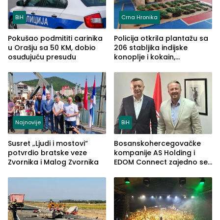
BiH
Crna Hronika
Pokušao podmititi carinika
Policija otkrila plantažu sa
u Orašju sa 50 KM, dobio
206 stabljika indijske
osuđujuću presudu
konoplje i kokain,
uhapšena jedna osoba
(FOTO)
Najnovije
BiH
Susret „Ljudi i mostovi“
Bosanskohercegovačke
potvrdio bratske veze
kompanije AS Holding i
Zvornika i Malog Zvornika
EDOM Connect zajedno se
šire na tržište Maroka