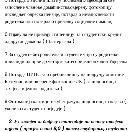
5.Потврда о висини плате у последња 3 мјесеца за све
запослене чланове домаћинства,овјерену фотокопију
последњег одреска пензије, потврда о незапослености
родитеља или потврда о примању социјалне помоћи,
6.Изјаву да не примају стипендију или студентски кредит
од другог даваоца ( Шалтер сала )
7.За студенте без родитеља и студенте чији су родитељи
инвалиди од прве до четврте категорије,неопходна Увјерења
8.Потврда ЦИПС-а о пребивалишту на подручју општине
Братунац или овјерене фотокопије ЛК ( за подносиоца
захтјева и једног родитеља )
9.Фотокопија картице текућег рачуна подносиоца захтјева (
уколико га студент посједује )
2. Уз захтјев за додјелу стипендије на основу просјека
оцјена ( просјек изнад 8,0 ) током студирања, студенти