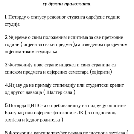
су дужни приложити
:
1. Потврду о статусу редовног студента одређене године
студија;
2.Увјерење о свим положеним испитима за све претходне
године ( оцјена за сваки предмет),са изведеном просјечном
оцјеном током студирања
3.Фотокопију прве стране индекса и свих страница са
списком предмета и овјерених семестара (овјерити)
4.Изјаву да не примају стипендију или студентски кредит
од другог даваоца ( Шалтер сала )
5.Потврда ЦИПС-а о пребивалишту на подручју општине
Братунац или овјерене фотокопије ЛК ( за подносиоца
захтјева и једног родитеља )
6.Фотокопија картице текућег рачуна подносиоца захтјева (