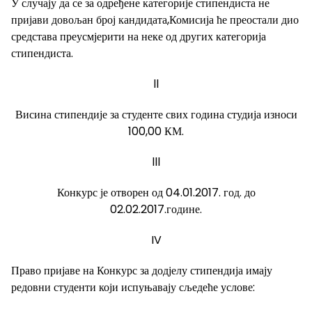
У случају да се за одређене категорије стипендиста не
пријави довољан број кандидата,Комисија ће преостали дио
средстава преусмјерити на неке од других категорија
стипендиста.
ll
Висина стипендије за студенте свих година студија износи
100,00 КМ.
lll
Конкурс је отворен од 04.01.2017. год. до
02.02.2017.године.
IV
Право пријаве на Конкурс за додјелу стипендија имају
редовни студенти који испуњавају сљедеће услове: