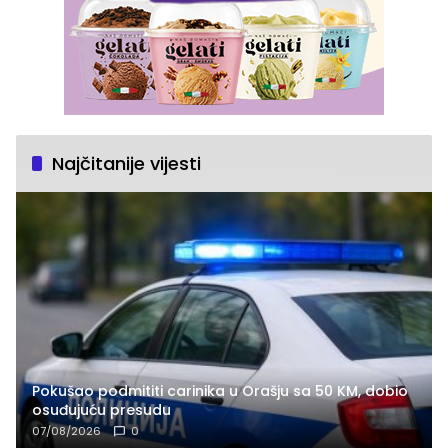
Najčitanije vijesti
Pokušao podmititi carinika u Orašju sa 50 KM, dobio
osuđujuću presudu
07/08/2026
0