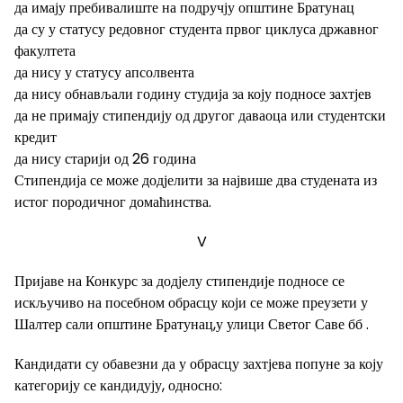
да имају пребивалиште на подручју општине Братунац
да су у статусу редовног студента првог циклуса државног
факултета
да нису у статусу апсолвента
да нису обнављали годину студија за коју подносе захтјев
да не примају стипендију од другог даваоца или студентски
кредит
да нису старији од 26 година
Стипендија се може додјелити за највише два студената из
истог породичног домаћинства.
V
Пријаве на Конкурс за додјелу стипендије подносе се
искључиво на посебном обрасцу који се може преузети у
Шалтер сали општине Братунац,у улици Светог Саве бб .
Кандидати су обавезни да у обрасцу захтјева попуне за коју
категорију се кандидују, односно: