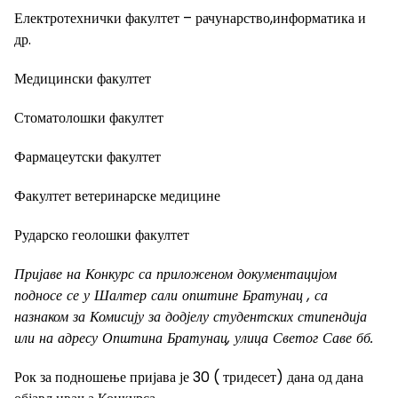
Електротехнички факултет – рачунарство,информатика и
др.
Медицински факултет
Стоматолошки факултет
Фармацеутски факултет
Факултет ветеринарске медицине
Рударско геолошки факултет
Пријаве на Конкурс са приложеном документацијом
подносе се у Шалтер сали општине Братунац , са
назнаком за Комисију за додјелу студентских стипендија
или на адресу Општина Братунац, улица Светог Саве бб.
Рок за подношење пријава је 30 ( тридесет) дана од дана