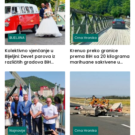
BIJELJINA
Crna Hronika
Kolektivno vjenčanje u
Krenuo preko granice
Bijeljini: Devet parova iz
prema BiH sa 20 kilograma
različitih gradova BiH
marihuane sakrivene u
izgovorilo sudbonosno da
automobilu
Najnovije
Crna Hronika