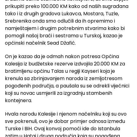
prikupiti preko 100.000 KM kako od naših sugrađana
tako i iz drugih gradova Lukavca, Mostara, Tuzle,
Srebrenika onda smo odlučili da ih opremimo i
namještajem i drugim potrebnim stvarima kako bi
pomogli našoj braći i sestrama u Turskoj, kazao je
općinski načelnik Sead Džafić.
On je kazao da je odmah nakon potresa Općina
Kalesija iz budžetske rezerve izdvojila 20.000 KM za
bratimljenu općinu Talas u regiji Kayseri koja je
krenula sa zbrinjavanjem naroda iz zemljotresom
pogođenih područja, a paušala su se odrekli vijećnici
koji su novac usmjerili za izgradnju stambenih
kontejnera.
Hvala narodu Kalesije i njenom načelniku koji su ovo
sve pokrenuli, ovo je dobar primjer odnosa između
Turske i BiH. Ovaj konvoj pomoći ide do Istanbula
zatim u Hataj i druga područja koja su pogođena