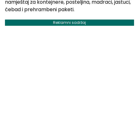
namještaj za kontejnere, posteljina, madraci, jastuci,
ćebad i prehrambeni paketi.
Reklamni sadržaj