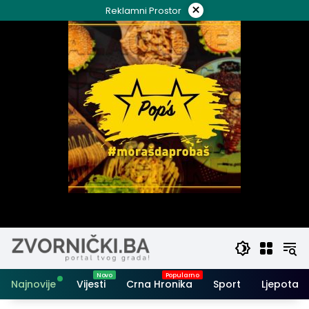
Skip
×
Reklamni Prostor
to
content
Najnovije
Vijesti
Crna Hronika
Sport
Ljepota i 