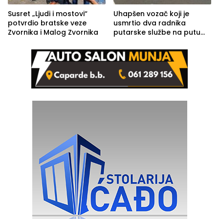
Susret „Ljudi i mostovi“
Uhapšen vozač koji je
potvrdio bratske veze
usmrtio dva radnika
Zvornika i Malog Zvornika
putarske službe na putu
od Loznice prema Šapcu
(FOTO)