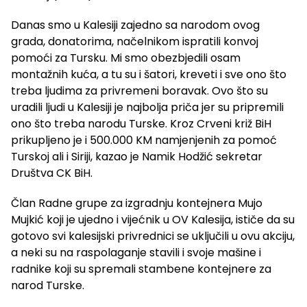
Danas smo u Kalesiji zajedno sa narodom ovog
grada, donatorima, načelnikom ispratili konvoj
pomoći za Tursku. Mi smo obezbjedili osam
montažnih kuća, a tu su i šatori, kreveti i sve ono što
treba ljudima za privremeni boravak. Ovo što su
uradili ljudi u Kalesiji je najbolja priča jer su pripremili
ono što treba narodu Turske. Kroz Crveni križ BiH
prikupljeno je i 500.000 KM namjenjenih za pomoć
Turskoj ali i Siriji, kazao je Namik Hodžić sekretar
Društva CK BiH.
Član Radne grupe za izgradnju kontejnera Mujo
Mujkić koji je ujedno i vijećnik u OV Kalesija, ističe da su
gotovo svi kalesijski privrednici se uključili u ovu akciju,
a neki su na raspolaganje stavili i svoje mašine i
radnike koji su spremali stambene kontejnere za
narod Turske.