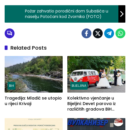
Požar zahvatio porodični dom Subašića u
naselju Potočani kod Zvornika (FOTO)
Related Posts
BiH
BIJELJINA
Tragedija: Mladić se utopio
Kolektivno vjenčanje u
u rijeci Krivaji
Bijeljini: Devet parova iz
različitih gradova BiH
izgovorilo sudbonosno da