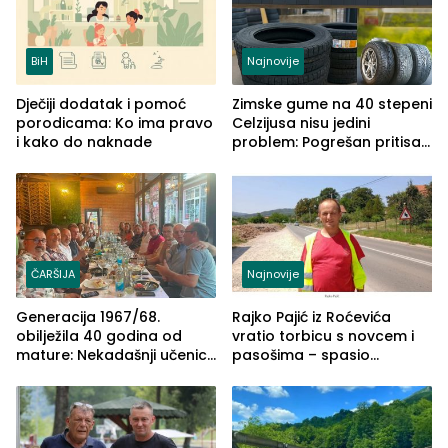
BiH
Najnovije
Dječiji dodatak i pomoć
Zimske gume na 40 stepeni
porodicama: Ko ima pravo
Celzijusa nisu jedini
i kako do naknade
problem: Pogrešan pritisak
može biti mnogo opasniji
ČARŠIJA
Najnovije
Generacija 1967/68.
Rajko Pajić iz Roćevića
obilježila 40 godina od
vratio torbicu s novcem i
mature: Nekadašnji učenici
pasošima – spasio
TŠC-a okupili se u Zvorniku
porodično ljetovanje u
(FOTO)
Grčkoj