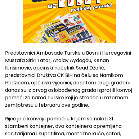
Predstavnici Ambasade Turske u Bosni i Hercegovini
Mustafa Sitki Tatar, Atalay Aydogdu, Kenan
Ibrišimović, općinski načelnik Sead Džafić,
predstavnici Društva CK BiH na čelu sa Namikom
Hodžićem, općinski vijećnici, donatori i drugi građani
danas su iz prvog oslobođenog grada ispratili konvoj
pomoći za narod Turske koji je stradao u razornom
zemljotresu u februaru ove godine.
Riječ je o konvoju pomoći u kojem se nalazi 31
stambeni kontejner, dva kontejnera opremljena
sanitarijama i kupatilima, montažne kuće, šatori,