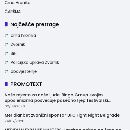
Crna Hronika
ČARŠIJA
Najčešće pretrage
crna hronika
Zvornik
BiH
Policijska uprava Zvornik
obavjestenje
PROMOTEXT
Naše mjesto za naše ljude: Bingo Group svojim
uposlenicima posvećuje posebno lijep festivalski
trenutak
02/08/2026
Meridianbet zvanični sponzor UFC Fight Night Belgrade
24/07/2026
MERIDIAN EXPANSE MASTERS: Lansiran pohod na fond od