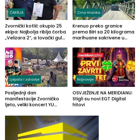
ČARŠIJA
Crna Hronika
Zvornički kotlić okupio 25
Krenuo preko granice
ekipa: Najbolja riblja čorba
prema BiH sa 20 kilograma
„Velizara 2“, a lovački gulaš
marihuane sakrivene u
„Red i Zaprska“ (FOTO)
automobilu
Ljepota i zdravlje
Najnovije
Posljednji dan
OSVJEŽENJE NA MERIDIANU:
manifestacije Zvorničko
Stigli su novi EGT Digital
ljeto, veliki koncert YU
hitovi
grupe zatvara program
ove godine