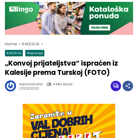
Home
KALESIJA
KALESIJA
Najnovije
„Konvoj prijateljstva“ ispraćen iz
Kalesije prema Turskoj (FOTO)
Administrator
4 Min Read
17/03/2023