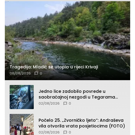
Tragedija: Mladić se utopio u rijeci Krivaji
08/08/2026
0
Jedno lice zadobilo povrede u
saobraćajnoj nezgodi u Tegarama
(FOTO)
02/08/2026
0
Počelo 25. „Zvorničko ljeto“: Andraševa
vila otvorila vrata posjetiocima (FOTO)
02/08/2026
0