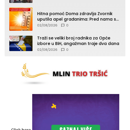
Hitna pomoć Doma zdravlja Zvornik
uputila apel građanima: Pred nama su
temperature do 40°C, oprez zbog
02/08/2026
0
toplotnog udara
Traži se veliki broj radnika za Opće
izbore u BiH, angažman traje dva dana
02/08/2026
0
Click here