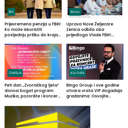
BiH
Biznis
Prijevremena penzija u FBiH:
Uprava Nove Željezare
Ko može iskoristiti
Zenica odbila oba
posljednju priliku do kraja
prijedloga Vlade FBiH:
2026. godine
Ustrajni da je stečaj jedino
rješenje
ČARŠIJA
KULTURA
Peti dan „Zvorničkog ljeta“
Bingo Group i ove godine
donosi bogat program:
otvara vrata VIP događaja
Muzika, pozorište i koncert
građanima: Osvojite
Stoje
ulaznice za koncert Petra
Graše