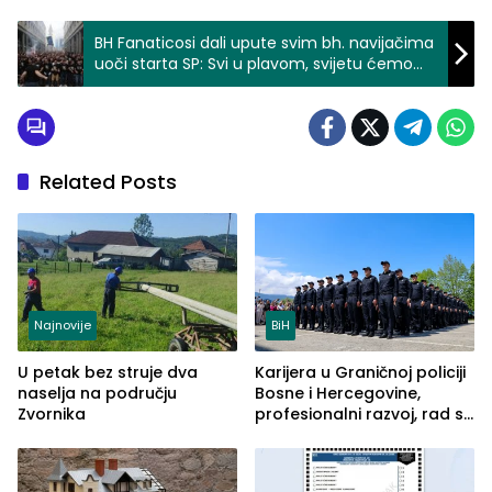
BH Fanaticosi dali upute svim bh. navijačima
uoči starta SP: Svi u plavom, svijetu ćemo
pokazati naše najbolje lice
Related Posts
Najnovije
BiH
U petak bez struje dva
Karijera u Graničnoj policiji
naselja na području
Bosne i Hercegovine,
Zvornika
profesionalni razvoj, rad sa
savremenom opremom i
služba građanima