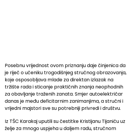
Posebnu vrijednost ovom priznanju daje činjenica da
je riječ o učeniku trogodišnjeg stručnog obrazovanja,
koje osposobljava mlade za direktan izlazak na
tržište rada i sticanje praktičnih znanja neophodnih
za obavljanje traženih zanata. Smjer autoelektričar
danas je među deficitarnim zanimanjima, a stručni i
vrijedni majstori sve su potrebniji privredi i društvu.
Iz TŠC Karakaj uputili su čestitke Kristijanu Tijaniću uz
želje za mnogo uspjeha u daljem radu, stručnom