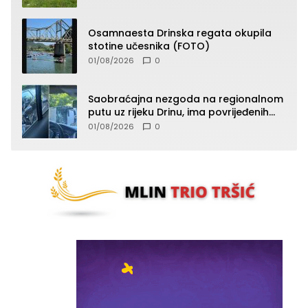
Osamnaesta Drinska regata okupila
stotine učesnika (FOTO)
01/08/2026
0
Saobraćajna nezgoda na regionalnom
putu uz rijeku Drinu, ima povrijeđenih
lica (FOTO)
01/08/2026
0