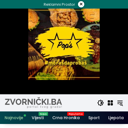
Skip
×
Reklamni Prostor
to
content
Najnovije
Vijesti
Crna Hronika
Sport
Ljepota i 