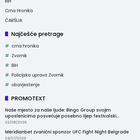
BiH
Crna Hronika
ČARŠIJA
Najčešće pretrage
crna hronika
Zvornik
BiH
Policijska uprava Zvornik
obavjestenje
PROMOTEXT
Naše mjesto za naše ljude: Bingo Group svojim
uposlenicima posvećuje posebno lijep festivalski
trenutak
02/08/2026
Meridianbet zvanični sponzor UFC Fight Night Belgrade
24/07/2026