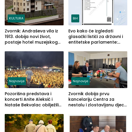
KULTURA
BiH
Zvornik: Andraševa vila iz
Evo kako će izgledati
1913. dobija novi život,
glasački listići za državni i
postaje hotel muzejskog
entitetske parlamente:
tipa
Najveće izmjene biće
vidljive na njima
Najnovije
Najnovije
Pozorišna predstava i
Zvornik dobija prvu
koncerti Anite Aleksić i
kancelariju Centra za
Nataše Bekvalac obilježili
nestalu i zlostavljanu djecu
četvrto veče Zvorničkog
u RS-u
ljeta (FOTO)