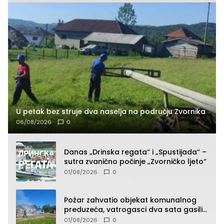
U petak bez struje dva naselja na području Zvornika
06/08/2026
0
Danas „Drinska regata“ i „Spustijada“ –
sutra zvanično počinje „Zvorničko ljeto“
01/08/2026
0
Požar zahvatio objekat komunalnog
preduzeća, vatrogasci dva sata gasili
vatru (FOTO)
01/08/2026
0