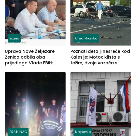
Biznis
Crna Hronika
Uprava Nove Željezare
Poznati detalji nesreće kod
Zenica odbila oba
Kalesije: Motociklista s
prijedloga Vlade FBiH:
težim, dvoje vozača s
Ustrajni da je stečaj jedino
lakšim povredama
rješenje
BRATUNAC
Najnovije