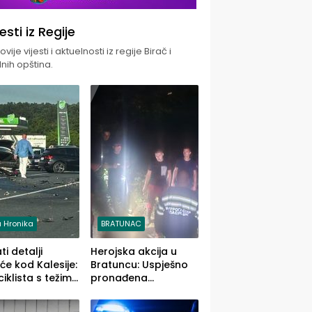
jesti iz Regije
vije vijesti i aktuelnosti iz regije Birač i
nih opština.
 Hronika
BRATUNAC
i detalji
Herojska akcija u
će kod Kalesije:
Bratuncu: Uspješno
iklista s težim,
pronađena
 vozača s
sedamdesetogodišnj
im povredama
a Ivanka Lazić,