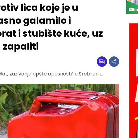
tiv lica koje je u
asno galamilo i
rat i stubište kuće, uz
 zapaliti
la „Izazivanje opšte opasnosti“ u Srebrenici