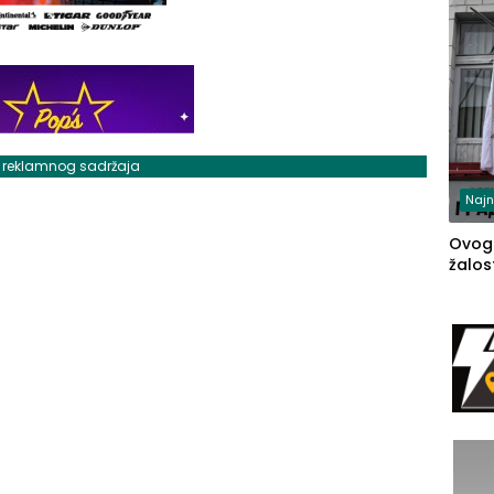
j reklamnog sadržaja
Najn
Ovog
žalost