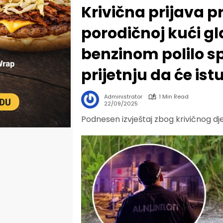
Krivična prijava pro
porodičnoj kući gl
benzinom polilo sp
prijetnju da će istu
Administrator
1 Min Read
22/09/2025
Podnesen izvještaj zbog krivičnog dje