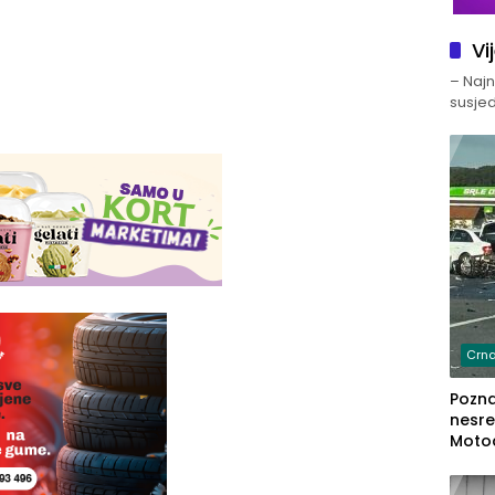
Vi
– Najno
susjed
Crna
Poznat
nesre
Motoc
dvoje
lakš