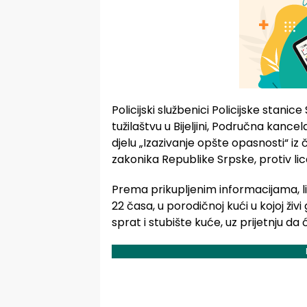
Policijski službenici Policijske stan
tužilaštvu u Bijeljini, Područna kance
djelu „Izazivanje opšte opasnosti“ iz 
zakonika Republike Srpske, protiv lica 
Prema prikupljenim informacijama, lic
22 časa, u porodičnoj kući u kojoj ži
sprat i stubište kuće, uz prijetnju da ć