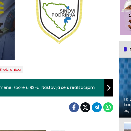
Srebrenica
mene izbore u RS-u: Nastavlja se s realizacijom
FK 
koo
05/