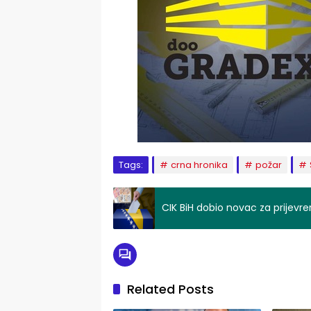
Tags:
crna hronika
požar
CIK BiH dobio novac za prijevre
Related Posts