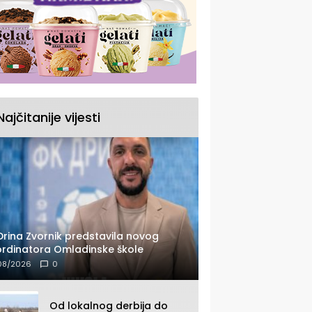
Najčitanije vijesti
Drina Zvornik predstavila novog
rdinatora Omladinske škole
08/2026
0
Od lokalnog derbija do