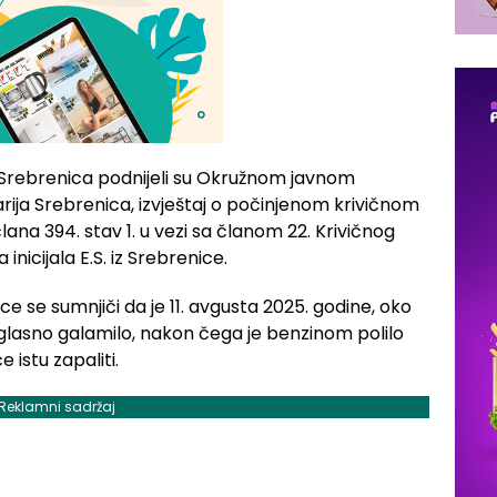
ice Srebrenica podnijeli su Okružnom javnom
larija Srebrenica, izvještaj o počinjenom krivičnom
člana 394. stav 1. u vezi sa članom 22. Krivičnog
inicijala E.S. iz Srebrenice.
e se sumnjiči da je 11. avgusta 2025. godine, oko
vi glasno galamilo, nakon čega je benzinom polilo
e istu zapaliti.
Reklamni sadržaj