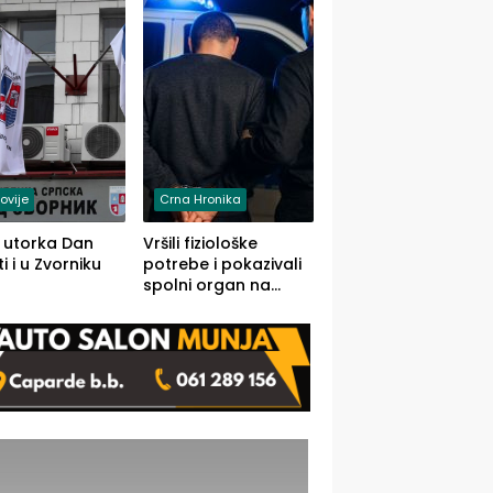
rodom iz Kravice.
ovije
Crna Hronika
 utorka Dan
Vršili fiziološke
i i u Zvorniku
potrebe i pokazivali
spolni organ na
javnom mjestu,
uslijedile kazne