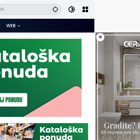
WEB
×