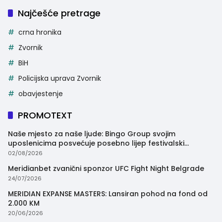
Najčešće pretrage
crna hronika
Zvornik
BiH
Policijska uprava Zvornik
obavjestenje
PROMOTEXT
Naše mjesto za naše ljude: Bingo Group svojim
uposlenicima posvećuje posebno lijep festivalski
trenutak
02/08/2026
Meridianbet zvanični sponzor UFC Fight Night Belgrade
24/07/2026
MERIDIAN EXPANSE MASTERS: Lansiran pohod na fond od
2.000 KM
20/06/2026