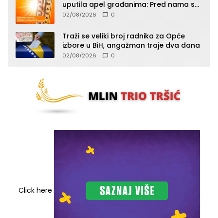
uputila apel građanima: Pred nama su
temperature do 40°C, oprez zbog
02/08/2026
0
toplotnog udara
Traži se veliki broj radnika za Opće
izbore u BiH, angažman traje dva dana
02/08/2026
0
Click here