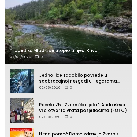
Tragedija: Mladić se utopio u rijeci Krivaji
08/08/2026
0
Jedno lice zadobilo povrede u
saobraćajnoj nezgodi u Tegarama
(FOTO)
02/08/2026
0
Počelo 25. „Zvorničko ljeto“: Andraševa
vila otvorila vrata posjetiocima (FOTO)
02/08/2026
0
Hitna pomoć Doma zdravlja Zvornik