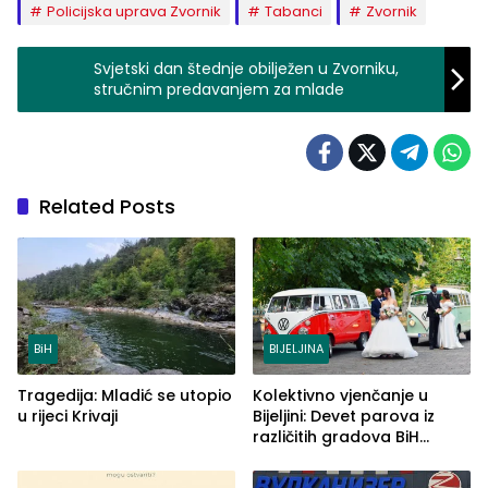
Policijska uprava Zvornik
Tabanci
Zvornik
Svjetski dan štednje obilježen u Zvorniku,
stručnim predavanjem za mlade
Related Posts
BiH
BIJELJINA
Tragedija: Mladić se utopio
Kolektivno vjenčanje u
u rijeci Krivaji
Bijeljini: Devet parova iz
različitih gradova BiH
izgovorilo sudbonosno da