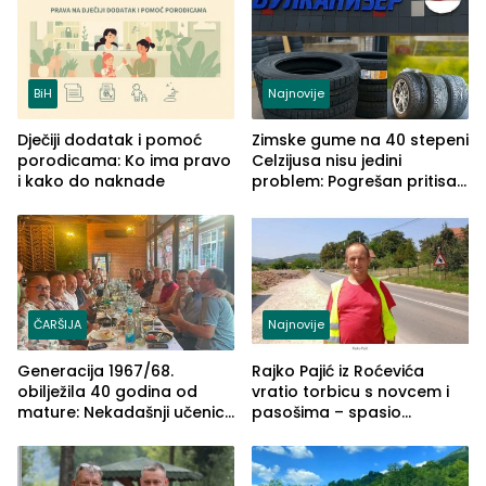
BiH
Najnovije
Dječiji dodatak i pomoć
Zimske gume na 40 stepeni
porodicama: Ko ima pravo
Celzijusa nisu jedini
i kako do naknade
problem: Pogrešan pritisak
može biti mnogo opasniji
ČARŠIJA
Najnovije
Generacija 1967/68.
Rajko Pajić iz Roćevića
obilježila 40 godina od
vratio torbicu s novcem i
mature: Nekadašnji učenici
pasošima – spasio
TŠC-a okupili se u Zvorniku
porodično ljetovanje u
(FOTO)
Grčkoj