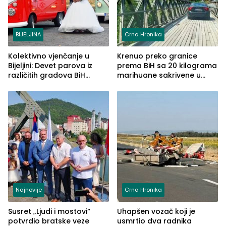
BIJELJINA
Crna Hronika
Kolektivno vjenčanje u
Krenuo preko granice
Bijeljini: Devet parova iz
prema BiH sa 20 kilograma
različitih gradova BiH
marihuane sakrivene u
izgovorilo sudbonosno da
automobilu
Najnovije
Crna Hronika
Susret „Ljudi i mostovi“
Uhapšen vozač koji je
potvrdio bratske veze
usmrtio dva radnika