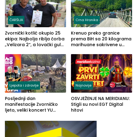
ČARŠIJA
Crna Hronika
Zvornički kotlić okupio 25
Krenuo preko granice
ekipa: Najbolja riblja čorba
prema BiH sa 20 kilograma
„Velizara 2“, a lovački gulaš
marihuane sakrivene u
„Red i Zaprska“ (FOTO)
automobilu
Ljepota i zdravlje
Najnovije
Posljednji dan
OSVJEŽENJE NA MERIDIANU:
manifestacije Zvorničko
Stigli su novi EGT Digital
ljeto, veliki koncert YU
hitovi
grupe zatvara program
ove godine