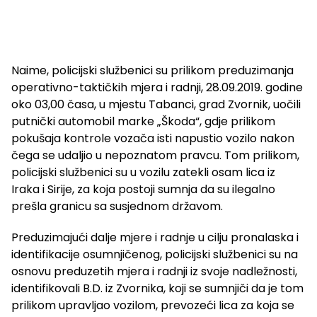
Naime, policijski službenici su prilikom preduzimanja
operativno-taktičkih mjera i radnji, 28.09.2019. godine
oko 03,00 časa, u mjestu Tabanci, grad Zvornik, uočili
putnički automobil marke „Škoda“, gdje prilikom
pokušaja kontrole vozača isti napustio vozilo nakon
čega se udaljio u nepoznatom pravcu. Tom prilikom,
policijski službenici su u vozilu zatekli osam lica iz
Iraka i Sirije, za koja postoji sumnja da su ilegalno
prešla granicu sa susjednom državom.
Preduzimajući dalje mjere i radnje u cilju pronalaska i
identifikacije osumnjičenog, policijski službenici su na
osnovu preduzetih mjera i radnji iz svoje nadležnosti,
identifikovali B.D. iz Zvornika, koji se sumnjiči da je tom
prilikom upravljao vozilom, prevozeći lica za koja se