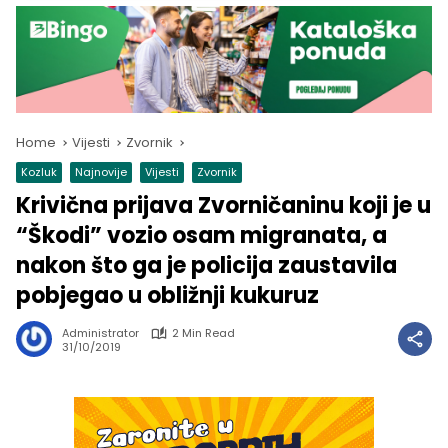
Home
Vijesti
Zvornik
Kozluk
Najnovije
Vijesti
Zvornik
Krivična prijava Zvorničaninu koji je u
“Škodi” vozio osam migranata, a
nakon što ga je policija zaustavila
pobjegao u obližnji kukuruz
Administrator
2 Min Read
31/10/2019