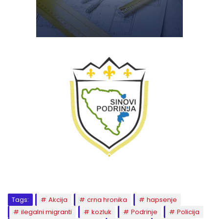
Tags:
Akcija
crna hronika
hapsenje
ilegalni migranti
kozluk
Podrinje
Policija