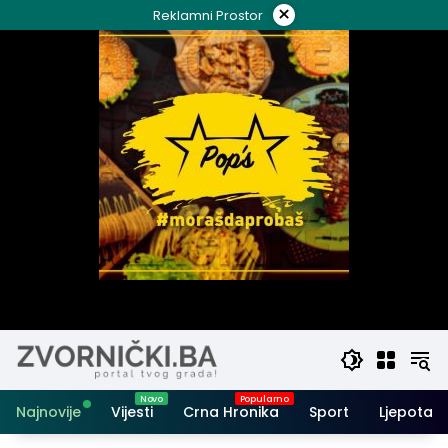
Skip
×
Reklamni Prostor
to
content
Najnovije
Vijesti
Crna Hronika
Sport
Ljepota i 