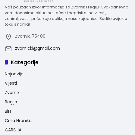
Vaš pouzdan izvor informacija za Zvornik i regiju! Svakodnevno
vam donosimo aktuelne, tačne i nepristrasne vijesti,
zanimljivosti i priče koje oblikuju našu zajednicu. Budite uvijek u
toku s nama!
Zvornik, 75400
zvornicki@gmail.com
Kategorije
Najnovije
Vijesti
Zvornik
Regija
BiH
Crna Hronika
ČARŠIJA