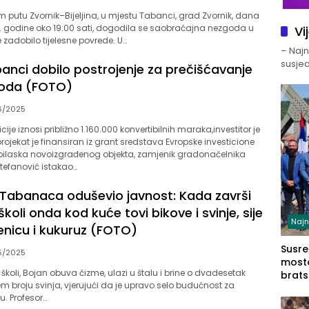
putu Zvornik–Bijeljina, u mjestu Tabanci, grad Zvornik, dana
5. godine oko 19:00 sati, dogodila se saobraćajna nezgoda u
Vi
ce zadobilo tijelesne povrede. U…
– Najno
susjed
anci dobilo postrojenje za prečišćavanje
voda (FOTO)
6/2025
icije iznosi približno 1.160.000 konvertibilnih maraka,investitor je
projekat je finansiran iz grant sredstava Evropske investicione
ilaska novoizgrađenog objekta, zamjenik gradonačelnika
tefanović istakao…
z Tabanaca oduševio javnost: Kada završi
koli onda kod kuće tovi bikove i svinje, sije
Najn
enicu i kukuruz (FOTO)
Susret
5/2025
mosto
koli, Bojan obuva čizme, ulazi u štalu i brine o dvadesetak
brats
em broju svinja, vjerujući da je upravo selo budućnost za
Zvorn
. Profesor…
Zvorn