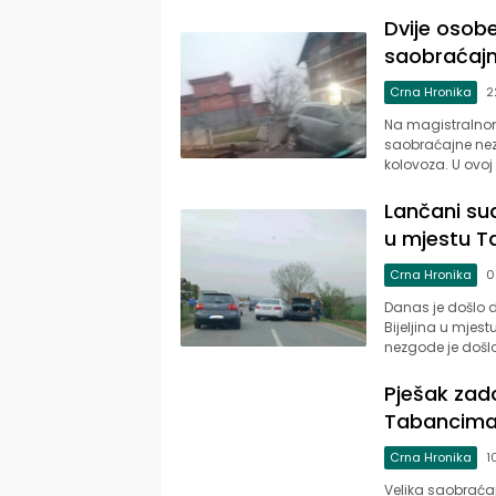
Dvije osobe
saobraćaj
Crna Hronika
2
Na magistralnom 
saobraćajne nezg
kolovoza. U ovoj
Lančani su
u mjestu T
Crna Hronika
0
Danas je došlo 
Bijeljina u mje
nezgode je došlo
Pješak zad
Tabancima
Crna Hronika
1
Velika saobrać