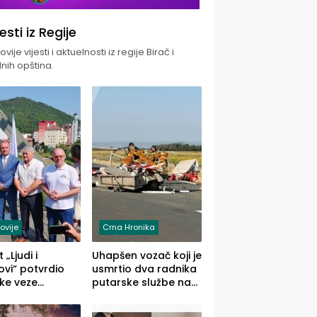
jesti iz Regije
vije vijesti i aktuelnosti iz regije Birač i
nih opština.
ovije
Crna Hronika
 „Ljudi i
Uhapšen vozač koji je
vi“ potvrdio
usmrtio dva radnika
ke veze
putarske službe na
ika i Malog
putu od Loznice
ika
prema Šapcu