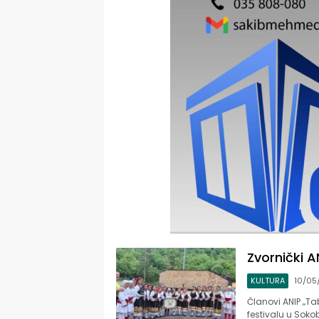
Zvornički A
KULTURA
10/05
Članovi ANIP „T
festivalu u Sokob