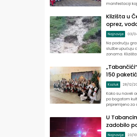
manifestaciji ko
Klizišta u
oprez, vodo
Najnovije
03/0
Na području grad
službe upućuju 
zonama. Klizišta
„Tabančići“
150 paketi
Kozluk
28/12/2
Kako su naveli o
po bogatom kult
pripremljeno za 
U Tabancim
zadobilo p
Najnovije
23/1