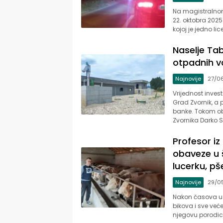
Na magistralnom 
22. oktobra 202
kojoj je jedno li
Naselje Tab
otpadnih 
Najnovije
27/0
Vrijednost invest
Grad Zvornik, a 
banke. Tokom ob
Zvornika Darko S
Profesor i
obaveze u š
lucerku, pš
Najnovije
29/0
Nakon časova u š
bikova i sve već
njegovu porodicu