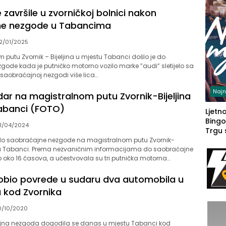
 završile u zvorničkoj bolnici nakon
ne nezgode u Tabancima
2/01/2025
putu Zvornik – Bijeljina u mjestu Tabanci došlo je do
ode kada je putničko motorno vozilo marke ”audi” sletijelo sa
 saobraćajnoj nezgodi više lica…
Najn
dar na magistralnom putu Zvornik-Bijeljina
abanci (FOTO)
Ljetno
Bingo
1/04/2024
Trgu
do saobraćajne nezgode na magistralnom putu Zvornik-
stu Tabanci. Prema nezvaničnim informacijama do saobraćajne
 oko 16 časova, a učestvovala su tri putnička motorna…
obio povrede u sudaru dva automobila u
 kod Zvornika
0/10/2020
ajna nezgoda dogodila se danas u mjestu Tabanci kod