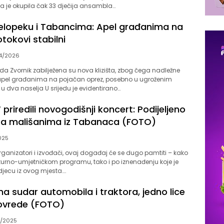
ja je okupila čak 33 dječija ansambla…
 Čelopeku i Tabancima: Apel građanima na
tokovi stabilni
4/2026
a Zvornik zabilježena su nova klizišta, zbog čega nadležne
apel građanima na pojačan oprez, posebno u ugroženim
 u dva naselja U srijedu je evidentirano…
 priredili novogodišnji koncert: Podijeljeno
ća mališanima iz Tabanaca (FOTO)
025
rganizatori i izvođači, ovaj događaj će se dugo pamtiti – kako
urno-umjetničkom programu, tako i po iznenađenju koje je
djecu iz ovog mjesta….
a sudar automobila i traktora, jedno lice
ovrede (FOTO)
0/2025