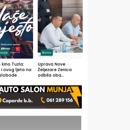
(FOTO)
ovije
Biznis
 kino Tuzla:
Uprava Nove
 i ovog ljeta na
Željezare Zenica
 slobode
odbila oba
prijedloga Vlade
FBiH: Ustrajni da je
stečaj jedino rješenje