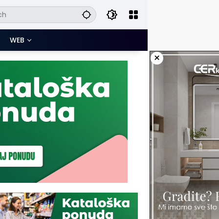
WEB
×