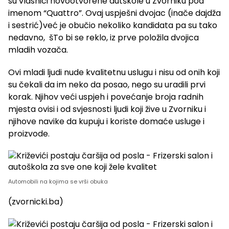
su vlasnici novootvorene autškole u Zvorniku pod
imenom “Quattro”. Ovaj uspješni dvojac (inače dajdža
i sestrić)već je obučio nekoliko kandidata pa su tako
nedavno, šTo bi se reklo, iz prve položila dvojica
mladih vozača.
Ovi mladi ljudi nude kvalitetnu uslugu i nisu od onih koji
su čekali da im neko da posao, nego su uradili prvi
korak. Njihov veći uspjeh i povećanje broja radnih
mjesta ovisi i od svjesnosti ljudi koji žive u Zvorniku i
njihove navike da kupuju i koriste domaće usluge i
proizvode.
Automobili na kojima se vrši obuka
(zvornicki.ba)