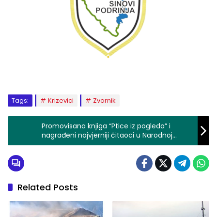
Tags:
Krizevici
Zvornik
Promovisana knjiga “Ptice iz pogleda” i
nagrađeni najvjerniji čitaoci u Narodnoj
biblioteci
Related Posts