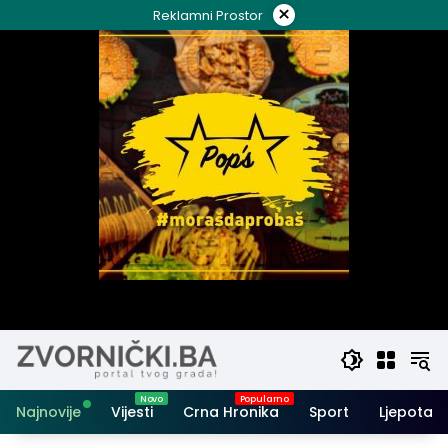
Skip
×
Reklamni Prostor
to
content
Najnovije
Vijesti
Crna Hronika
Sport
Ljepota i 