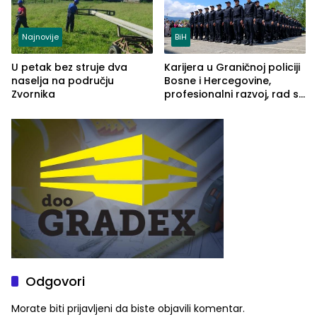
Najnovije
BiH
U petak bez struje dva
Karijera u Graničnoj policiji
naselja na području
Bosne i Hercegovine,
Zvornika
profesionalni razvoj, rad sa
savremenom opremom i
služba građanima
Odgovori
Morate biti
prijavljeni
da biste objavili komentar.