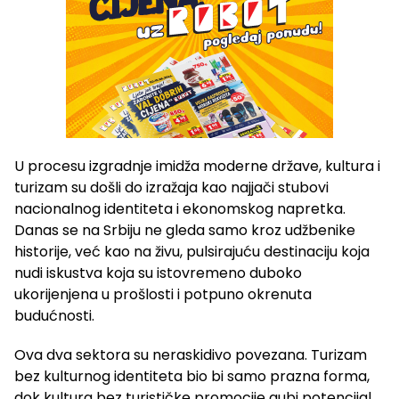
U procesu izgradnje imidža moderne države, kultura i
turizam su došli do izražaja kao najjači stubovi
nacionalnog identiteta i ekonomskog napretka.
Danas se na Srbiju ne gleda samo kroz udžbenike
historije, već kao na živu, pulsirajuću destinaciju koja
nudi iskustva koja su istovremeno duboko
ukorijenjena u prošlosti i potpuno okrenuta
budućnosti.
Ova dva sektora su neraskidivo povezana. Turizam
bez kulturnog identiteta bio bi samo prazna forma,
dok kultura bez turističke promocije gubi potencijal