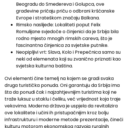
Beogradu do Smedereva i Golupca, ove
građevine pričaju priču o odbrani kršćanske
Evrope i strateškom značaju Balkana.
Rimsko naslijeđe: Lokaliteti poput Felix
Romulijane svjedoče o činjenici da je Srbija bila
rodno mjesto mnogih rimskih careva, što je
fascinantna činjenica za svjetske putnike.
Neopipljivi vrt: Slava, Kolo i Prepečnica samo su
neki od elemenata koji su zvanično priznati kao
svjetska kulturna baština.
Ovi elementi čine temelj na kojem se gradi svaka
druga turistička ponuda. Oni garantuju da Srbija ima
šta da ponudi čak i najzahtjevnijim turistima koji ne
traže luksuz u staklu i čeliku, već vrijednost koja traje
vekovima. Moderna država je uspjela da revitalizira
ove lokalitete i učini ih pristupačnijim kroz bolju
infrastrukturu i moderne metode prezentacije, čineći
kulturu motorom ekonomskog razvoja ruralnih