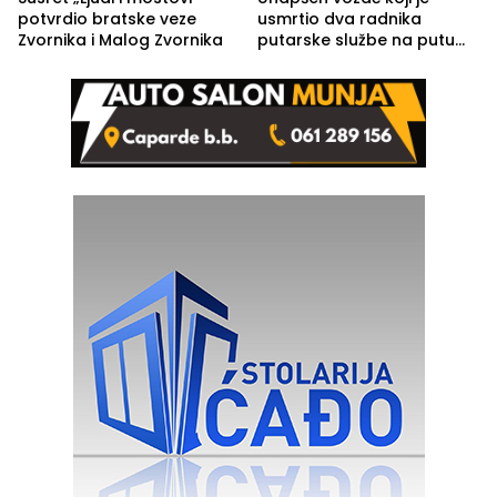
potvrdio bratske veze
usmrtio dva radnika
Zvornika i Malog Zvornika
putarske službe na putu
od Loznice prema Šapcu
(FOTO)