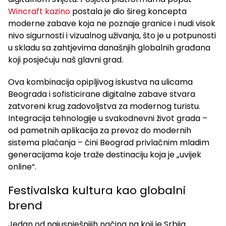
Wincraft kazino
postala je dio šireg koncepta
moderne zabave koja ne poznaje granice i nudi visok
nivo sigurnosti i vizualnog uživanja, što je u potpunosti
u skladu sa zahtjevima današnjih globalnih građana
koji posjećuju naš glavni grad.
Ova kombinacija opipljivog iskustva na ulicama
Beograda i sofisticirane digitalne zabave stvara
zatvoreni krug zadovoljstva za modernog turistu.
Integracija tehnologije u svakodnevni život grada –
od pametnih aplikacija za prevoz do modernih
sistema plaćanja – čini Beograd privlačnim mladim
generacijama koje traže destinaciju koja je „uvijek
online“.
Festivalska kultura kao globalni
brend
Jedan od najuspješnijih načina na koji je Srbija