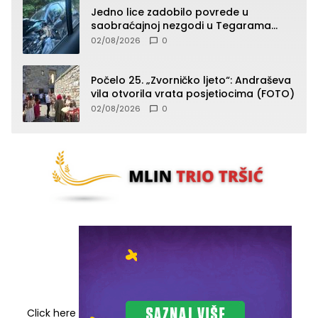
Jedno lice zadobilo povrede u
saobraćajnoj nezgodi u Tegarama
(FOTO)
02/08/2026
0
Počelo 25. „Zvorničko ljeto“: Andraševa
vila otvorila vrata posjetiocima (FOTO)
02/08/2026
0
Click here