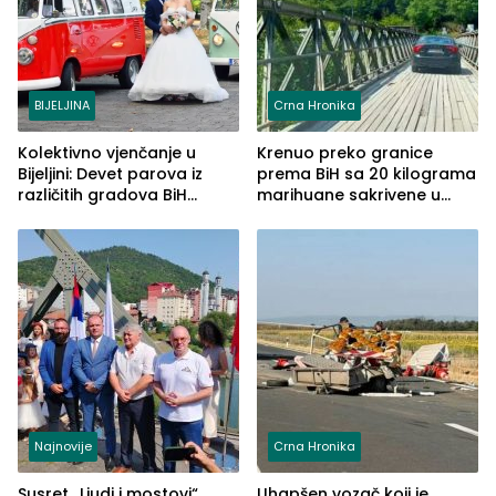
BIJELJINA
Crna Hronika
Kolektivno vjenčanje u
Krenuo preko granice
Bijeljini: Devet parova iz
prema BiH sa 20 kilograma
različitih gradova BiH
marihuane sakrivene u
izgovorilo sudbonosno da
automobilu
Najnovije
Crna Hronika
Susret „Ljudi i mostovi“
Uhapšen vozač koji je