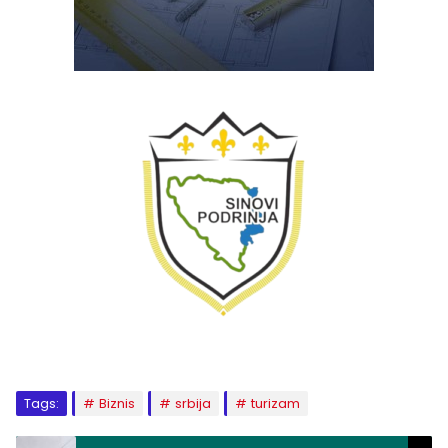
Tags:
Biznis
srbija
turizam