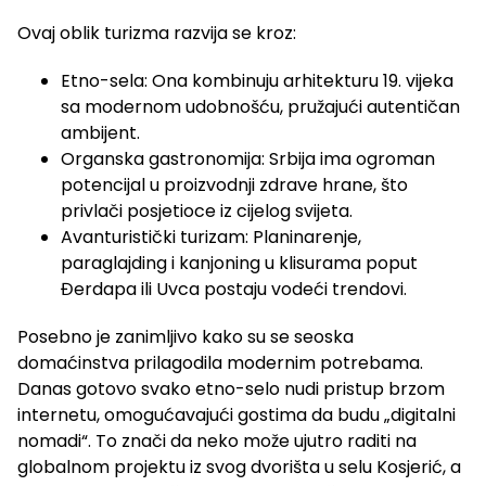
Ovaj oblik turizma razvija se kroz:
Etno-sela: Ona kombinuju arhitekturu 19. vijeka
sa modernom udobnošću, pružajući autentičan
ambijent.
Organska gastronomija: Srbija ima ogroman
potencijal u proizvodnji zdrave hrane, što
privlači posjetioce iz cijelog svijeta.
Avanturistički turizam: Planinarenje,
paraglajding i kanjoning u klisurama poput
Đerdapa ili Uvca postaju vodeći trendovi.
Posebno je zanimljivo kako su se seoska
domaćinstva prilagodila modernim potrebama.
Danas gotovo svako etno-selo nudi pristup brzom
internetu, omogućavajući gostima da budu „digitalni
nomadi“. To znači da neko može ujutro raditi na
globalnom projektu iz svog dvorišta u selu Kosjerić, a