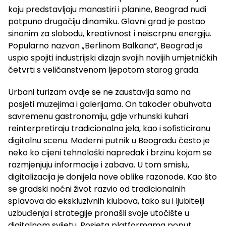
koju predstavljaju manastiri i planine, Beograd nudi
potpuno drugačiju dinamiku. Glavni grad je postao
sinonim za slobodu, kreativnost i neiscrpnu energiju.
Popularno nazvan „Berlinom Balkana“, Beograd je
uspio spojiti industrijski dizajn svojih novijih umjetničkih
četvrti s veličanstvenom ljepotom starog grada.
Urbani turizam ovdje se ne zaustavlja samo na
posjeti muzejima i galerijama. On također obuhvata
savremenu gastronomiju, gdje vrhunski kuhari
reinterpretiraju tradicionalna jela, kao i sofisticiranu
digitalnu scenu. Moderni putnik u Beogradu često je
neko ko cijeni tehnološki napredak i brzinu kojom se
razmjenjuju informacije i zabava. U tom smislu,
digitalizacija je donijela nove oblike razonode. Kao što
se gradski noćni život razvio od tradicionalnih
splavova do ekskluzivnih klubova, tako su i ljubitelji
uzbuđenja i strategije pronašli svoje utočište u
digitalnom svijetu. Posjeta platformama poput