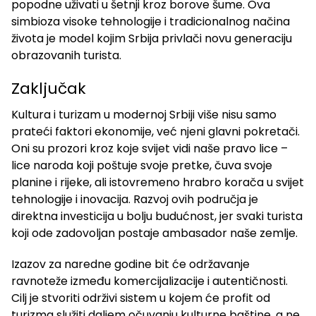
popodne uživati ​​u šetnji kroz borove šume. Ova
simbioza visoke tehnologije i tradicionalnog načina
života je model kojim Srbija privlači novu generaciju
obrazovanih turista.
Zaključak
Kultura i turizam u modernoj Srbiji više nisu samo
prateći faktori ekonomije, već njeni glavni pokretači.
Oni su prozori kroz koje svijet vidi naše pravo lice –
lice naroda koji poštuje svoje pretke, čuva svoje
planine i rijeke, ali istovremeno hrabro korača u svijet
tehnologije i inovacija. Razvoj ovih područja je
direktna investicija u bolju budućnost, jer svaki turista
koji ode zadovoljan postaje ambasador naše zemlje.
Izazov za naredne godine bit će održavanje
ravnoteže između komercijalizacije i autentičnosti.
Cilj je stvoriti održivi sistem u kojem će profit od
turizma služiti daljem očuvanju kulturne baštine, a ne