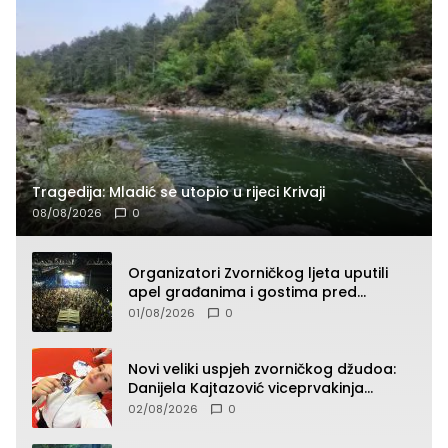
Tragedija: Mladić se utopio u rijeci Krivaji
08/08/2026
0
Organizatori Zvorničkog ljeta uputili
apel građanima i gostima pred
početak koncertnog programa
01/08/2026
0
Novi veliki uspjeh zvorničkog džudoa:
Danijela Kajtazović viceprvakinja
Balkana u seniorskoj konkurenciji
02/08/2026
0