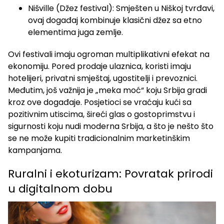
Nišville (Džez festival): Smješten u Niškoj tvrđavi,
ovaj događaj kombinuje klasični džez sa etno
elementima juga zemlje.
Ovi festivali imaju ogroman multiplikativni efekat na
ekonomiju. Pored prodaje ulaznica, koristi imaju
hotelijeri, privatni smještaj, ugostitelji i prevoznici.
Međutim, još važnija je „meka moć“ koju Srbija gradi
kroz ove događaje. Posjetioci se vraćaju kući sa
pozitivnim utiscima, šireći glas o gostoprimstvu i
sigurnosti koju nudi moderna Srbija, a što je nešto što
se ne može kupiti tradicionalnim marketinškim
kampanjama.
Ruralni i ekoturizam: Povratak prirodi
u digitalnom dobu