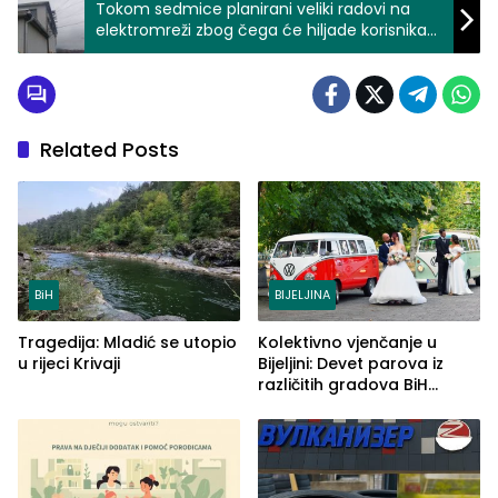
Tokom sedmice planirani veliki radovi na
elektromreži zbog čega će hiljade korisnika
na području TJ Zvornik biti bez struje
Related Posts
BiH
BIJELJINA
Tragedija: Mladić se utopio
Kolektivno vjenčanje u
u rijeci Krivaji
Bijeljini: Devet parova iz
različitih gradova BiH
izgovorilo sudbonosno da