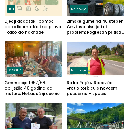
BiH
Najnovije
Dječiji dodatak i pomoć
Zimske gume na 40 stepeni
porodicama: Ko ima pravo
Celzijusa nisu jedini
i kako do naknade
problem: Pogrešan pritisak
može biti mnogo opasniji
ČARŠIJA
Najnovije
Generacija 1967/68.
Rajko Pajić iz Roćevića
obilježila 40 godina od
vratio torbicu s novcem i
mature: Nekadašnji učenici
pasošima – spasio
TŠC-a okupili se u Zvorniku
porodično ljetovanje u
(FOTO)
Grčkoj