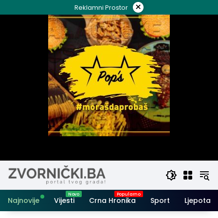
Skip
×
Reklamni Prostor
to
content
Najnovije
Vijesti
Crna Hronika
Sport
Ljepota i 