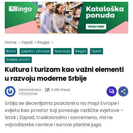
Home
Vijesti
Regija
Biznis
Ljepota i zdravlje
Najnovije
Regija
Vijesti
ZANIMLJIVOSTI
Kultura i turizam kao važni elementi
u razvoju moderne Srbije
Administrator
6 Min Read
17/05/2026
Srbija se decenijama pozicionira na mapi Evrope i
svijeta kao prostor koji povezuje različite svjetove –
Istok i Zapad, tradicionalno i savremeno, mirne
vojvođanske ravnice i surove planine juga.