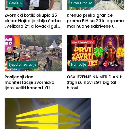
ČARŠIJA
Crna Hronika
Zvornički kotlić okupio 25
Krenuo preko granice
ekipa: Najbolja riblja čorba
prema BiH sa 20 kilograma
„Velizara 2“, a lovački gulaš
marihuane sakrivene u
„Red i Zaprska“ (FOTO)
automobilu
Ljepota i zdravlje
Najnovije
Posljednji dan
OSVJEŽENJE NA MERIDIANU:
manifestacije Zvorničko
Stigli su novi EGT Digital
ljeto, veliki koncert YU
hitovi
grupe zatvara program
ove godine