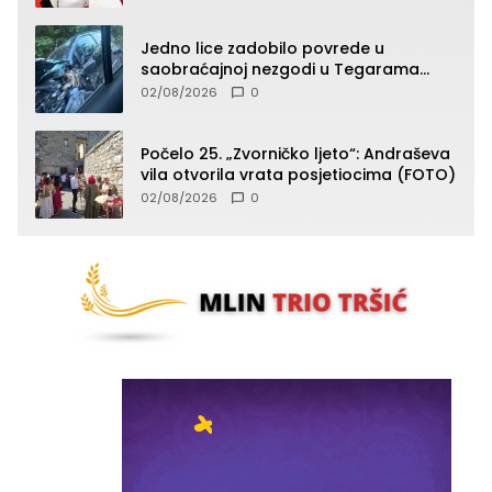
Jedno lice zadobilo povrede u
saobraćajnoj nezgodi u Tegarama
(FOTO)
02/08/2026
0
Počelo 25. „Zvorničko ljeto“: Andraševa
vila otvorila vrata posjetiocima (FOTO)
02/08/2026
0