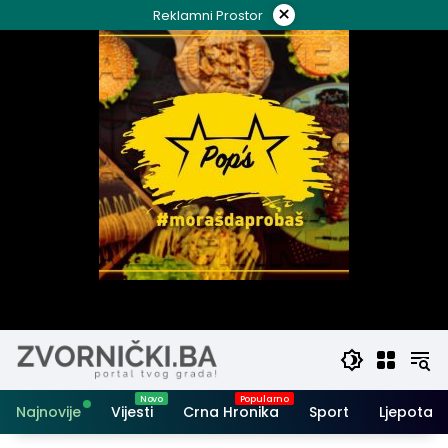
Skip
×
Reklamni Prostor
to
content
Najnovije
Vijesti
Crna Hronika
Sport
Ljepota i 