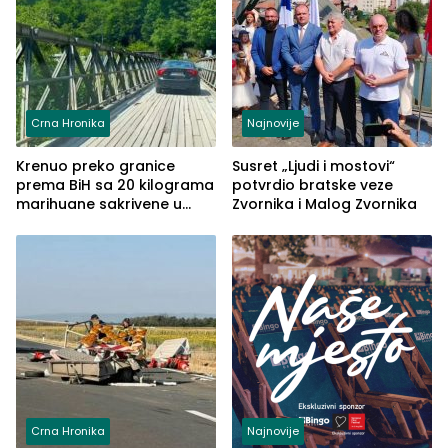
Crna Hronika
Najnovije
Krenuo preko granice
Susret „Ljudi i mostovi“
prema BiH sa 20 kilograma
potvrdio bratske veze
marihuane sakrivene u
Zvornika i Malog Zvornika
automobilu
Crna Hronika
Najnovije