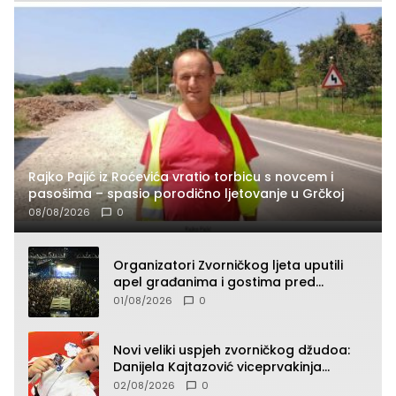
Rajko Pajić iz Roćevića vratio torbicu s novcem i
pasošima – spasio porodično ljetovanje u Grčkoj
08/08/2026
0
Organizatori Zvorničkog ljeta uputili
apel građanima i gostima pred
početak koncertnog programa
01/08/2026
0
Novi veliki uspjeh zvorničkog džudoa:
Danijela Kajtazović viceprvakinja
Balkana u seniorskoj konkurenciji
02/08/2026
0