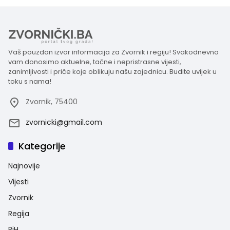
Vaš pouzdan izvor informacija za Zvornik i regiju! Svakodnevno
vam donosimo aktuelne, tačne i nepristrasne vijesti,
zanimljivosti i priče koje oblikuju našu zajednicu. Budite uvijek u
toku s nama!
Zvornik, 75400
zvornicki@gmail.com
Kategorije
Najnovije
Vijesti
Zvornik
Regija
BiH