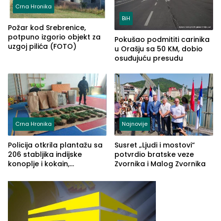
Crna Hronika
BiH
Požar kod Srebrenice,
potpuno izgorio objekt za
Pokušao podmititi carinika
uzgoj pilića (FOTO)
u Orašju sa 50 KM, dobio
osuđujuću presudu
Crna Hronika
Najnovije
Policija otkrila plantažu sa
Susret „Ljudi i mostovi“
206 stabljika indijske
potvrdio bratske veze
konoplje i kokain,
Zvornika i Malog Zvornika
uhapšena jedna osoba
(FOTO)