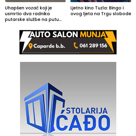
Uhapšen vozač koji je
Ljetno kino Tuzla: Bingo i
usmrtio dva radnika
ovog ljeta na Trgu slobode
putarske službe na putu
od Loznice prema Šapcu
(FOTO)