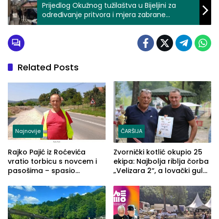
Prijedlog Okužnog tužilaštva u Bijeljini za
određivanje pritvora i mjera zabrane
osumnjičenim i uhapšenim u akciji ”Pelikan”
na području Zvornika i Bijeljine
Related Posts
Najnovije
ČARŠIJA
Rajko Pajić iz Roćevića
Zvornički kotlić okupio 25
vratio torbicu s novcem i
ekipa: Najbolja riblja čorba
pasošima – spasio
„Velizara 2“, a lovački gulaš
porodično ljetovanje u
„Red i Zaprska“ (FOTO)
Grčkoj