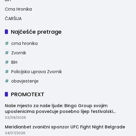
Crna Hronika
ČARŠIJA
Najčešće pretrage
crna hronika
Zvornik
BiH
Policijska uprava Zvornik
obavjestenje
PROMOTEXT
Naše mjesto za naše ljude: Bingo Group svojim
uposlenicima posvećuje posebno lijep festivalski
trenutak
02/08/2026
Meridianbet zvanični sponzor UFC Fight Night Belgrade
24/07/2026