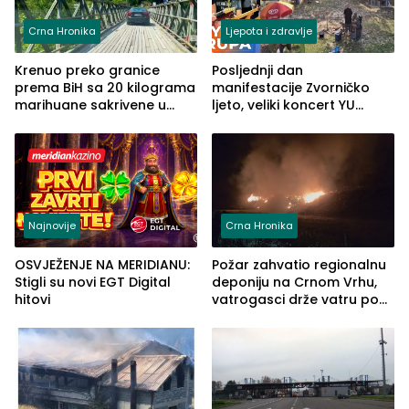
Crna Hronika
Ljepota i zdravlje
Krenuo preko granice
Posljednji dan
prema BiH sa 20 kilograma
manifestacije Zvorničko
marihuane sakrivene u
ljeto, veliki koncert YU
automobilu
grupe zatvara program
ove godine
Najnovije
Crna Hronika
OSVJEŽENJE NA MERIDIANU:
Požar zahvatio regionalnu
Stigli su novi EGT Digital
deponiju na Crnom Vrhu,
hitovi
vatrogasci drže vatru pod
kontrolom (FOTO)