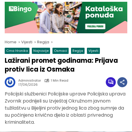
Home
Vijesti
Regija
Crna Hronika
Najnovije
Osmaci
Regija
Vijesti
Lažirani promet godinama: Prijava
protiv lica iz Osmaka
Administrator
1 Min Read
17/06/2026
Policijski službenici Policijske uprave Policijska uprava
Zvornik podnijeli su Izvještaj Okružnom javnom
tužilaštvu u Bijeljini protiv jednog lica zbog sumnje da
su počinjena krivična djela iz oblasti privrednog
kriminaliteta.