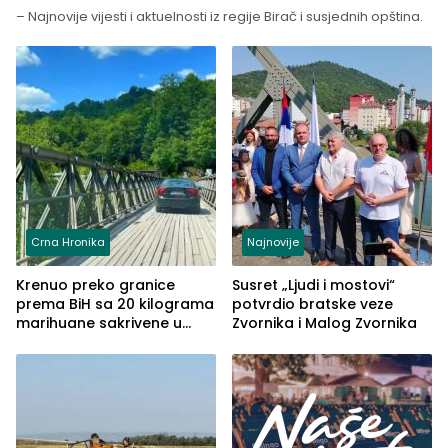
– Najnovije vijesti i aktuelnosti iz regije Birač i susjednih opština.
Crna Hronika
Najnovije
Krenuo preko granice
Susret „Ljudi i mostovi“
prema BiH sa 20 kilograma
potvrdio bratske veze
marihuane sakrivene u
Zvornika i Malog Zvornika
automobilu