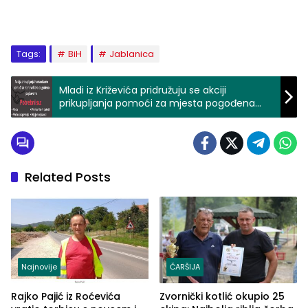
Tags:
BiH
Jablanica
Mladi iz Križevića pridružuju se akciji
prikupljanja pomoći za mjesta pogođena
poplavama, zvornička transportna
kompanija besplatno vozi prikupljenu pomoć
Related Posts
Najnovije
ČARŠIJA
Rajko Pajić iz Roćevića
Zvornički kotlić okupio 25