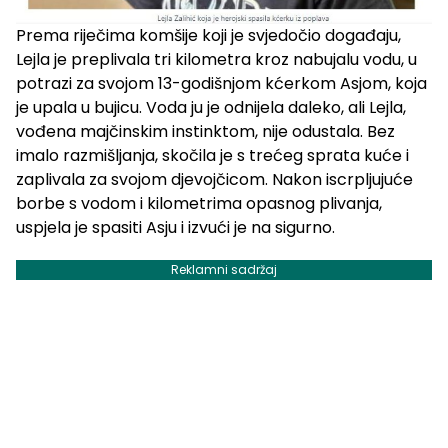
Prema riječima komšije koji je svjedočio događaju,
Lejla je preplivala tri kilometra kroz nabujalu vodu, u
potrazi za svojom 13-godišnjom kćerkom Asjom, koja
je upala u bujicu. Voda ju je odnijela daleko, ali Lejla,
vođena majčinskim instinktom, nije odustala. Bez
imalo razmišljanja, skočila je s trećeg sprata kuće i
zaplivala za svojom djevojčicom. Nakon iscrpljujuće
borbe s vodom i kilometrima opasnog plivanja,
uspjela je spasiti Asju i izvući je na sigurno.
Reklamni sadržaj