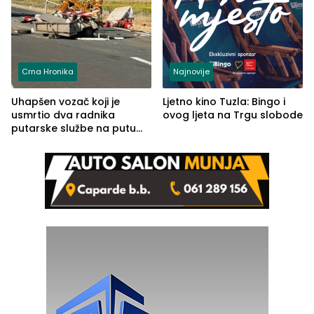
Crna Hronika
Najnovije
Uhapšen vozač koji je
Ljetno kino Tuzla: Bingo i
usmrtio dva radnika
ovog ljeta na Trgu slobode
putarske službe na putu
od Loznice prema Šapcu
(FOTO)