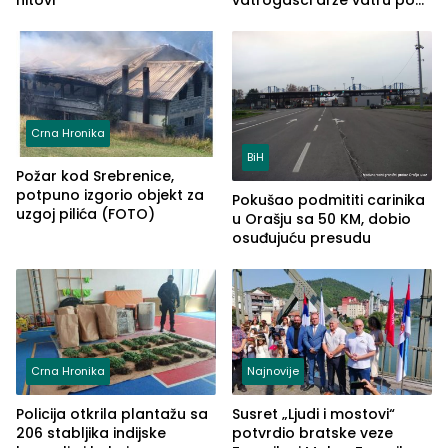
hitovi
vatrogasci drže vatru pod
kontrolom (FOTO)
Crna Hronika
BiH
Požar kod Srebrenice,
potpuno izgorio objekt za
Pokušao podmititi carinika
uzgoj pilića (FOTO)
u Orašju sa 50 KM, dobio
osuđujuću presudu
Crna Hronika
Najnovije
Policija otkrila plantažu sa
Susret „Ljudi i mostovi“
206 stabljika indijske
potvrdio bratske veze