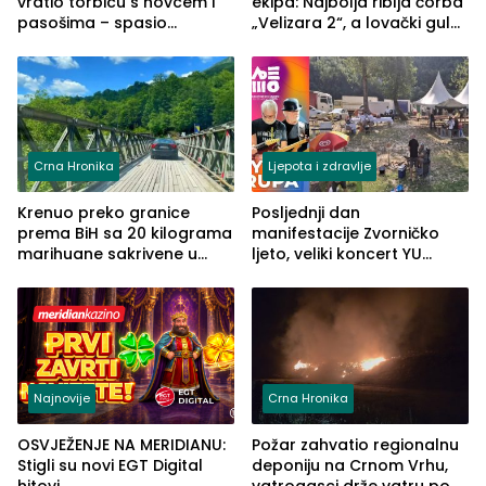
vratio torbicu s novcem i
ekipa: Najbolja riblja čorba
pasošima – spasio
„Velizara 2“, a lovački gulaš
porodično ljetovanje u
„Red i Zaprska“ (FOTO)
Grčkoj
Crna Hronika
Ljepota i zdravlje
Krenuo preko granice
Posljednji dan
prema BiH sa 20 kilograma
manifestacije Zvorničko
marihuane sakrivene u
ljeto, veliki koncert YU
automobilu
grupe zatvara program
ove godine
Najnovije
Crna Hronika
OSVJEŽENJE NA MERIDIANU:
Požar zahvatio regionalnu
Stigli su novi EGT Digital
deponiju na Crnom Vrhu,