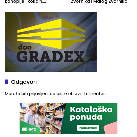
konoplje i kokain,
Zvornika i Malog Zvornika
uhapšena jedna osoba
(FOTO)
Odgovori
Morate biti
prijavljeni
da biste objavili komentar.