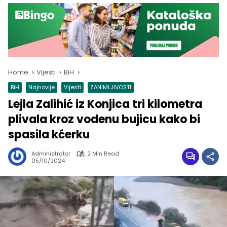
Home
Vijesti
BiH
BiH
Najnovije
Vijesti
ZANIMLJIVOSTI
Lejla Zalihić iz Konjica tri kilometra
plivala kroz vodenu bujicu kako bi
spasila kćerku
Administrator
2 Min Read
05/10/2024