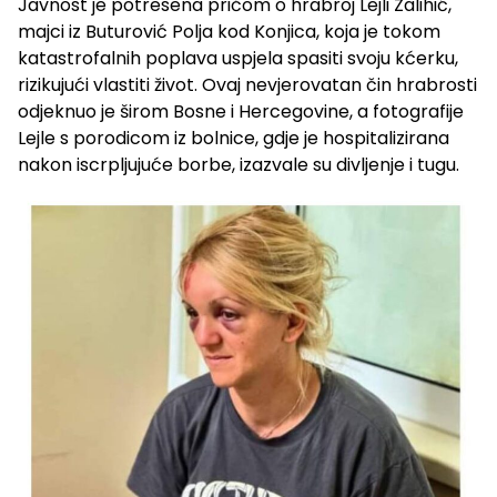
Javnost je potresena pričom o hrabroj Lejli Zalihić,
majci iz Buturović Polja kod Konjica, koja je tokom
katastrofalnih poplava uspjela spasiti svoju kćerku,
rizikujući vlastiti život. Ovaj nevjerovatan čin hrabrosti
odjeknuo je širom Bosne i Hercegovine, a fotografije
Lejle s porodicom iz bolnice, gdje je hospitalizirana
nakon iscrpljujuće borbe, izazvale su divljenje i tugu.