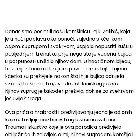
Danas smo posjetili našu komšinicu Lejlu Zalihić, koja
je u noći poplava oko ponoći, zajedno s kćerkom
Asjom, suprugom i svekrvom, uspjela napustiti kuću u
posljednjem trenutku prije nego što je vodena bujica
u potpunosti uništila njihov dom. U haotičnom bijegu,
bez orijentacije i s brojnim povredama, Lejla i njena
kćerka su preživjele nakon što ih je bujica odnijela
više od tri kilometra, sve do Jablaničkog jezera.
Njihov suprug je također preživio, dok se za svekrvom
još uvijek traga.
Ova priča o hrabrosti i preživljavanju jedna je od onih
koje ostavljaju neizbrisiv trag u srcima svih nas.
Trauma i iskustvo koje je ova porodica preživjela
obilježit će ih zauvijek, a mi, njihovi sugrađani, komšije i