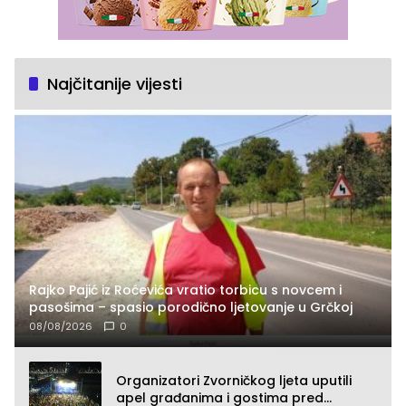
Najčitanije vijesti
Rajko Pajić iz Roćevića vratio torbicu s novcem i
pasošima – spasio porodično ljetovanje u Grčkoj
08/08/2026
0
Organizatori Zvorničkog ljeta uputili
apel građanima i gostima pred