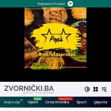
Skip
×
Reklamni Prostor
to
content
Najnovije
Vijesti
Crna Hronika
Sport
Ljepota i 