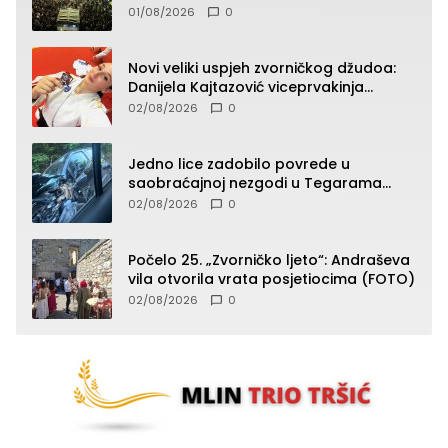
početak koncertnog programa
01/08/2026
0
Novi veliki uspjeh zvorničkog džudoa:
Danijela Kajtazović viceprvakinja
Balkana u seniorskoj konkurenciji
02/08/2026
0
Jedno lice zadobilo povrede u
saobraćajnoj nezgodi u Tegarama
(FOTO)
02/08/2026
0
Počelo 25. „Zvorničko ljeto“: Andraševa
vila otvorila vrata posjetiocima (FOTO)
02/08/2026
0