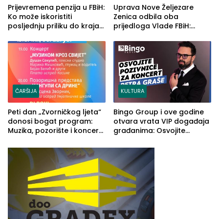
Prijevremena penzija u FBiH:
Uprava Nove Željezare
Ko može iskoristiti
Zenica odbila oba
posljednju priliku do kraja
prijedloga Vlade FBiH:
2026. godine
Ustrajni da je stečaj jedino
rješenje
ČARŠIJA
KULTURA
Peti dan „Zvorničkog ljeta“
Bingo Group i ove godine
donosi bogat program:
otvara vrata VIP događaja
Muzika, pozorište i koncert
građanima: Osvojite
Stoje
ulaznice za koncert Petra
Graše