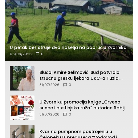
U petak bez struje dva naselja na području Zvornika
06/08/2026
0
Slučaj Amire Selimović: Sud potvrdio
stručnu grešku ljekara UKC-a Tuzla,
presudan dokaz ostala obdukcija
31/07/2026
0
U Zvorniku promocija knjige „Crveno
sunce i pustinjska ruža“ autorice Rabije
Avdić-Hamidović
31/07/2026
0
Kvar na pumpnom postrojenju u
Čelopeku Iz preduzeća “Vodovod i