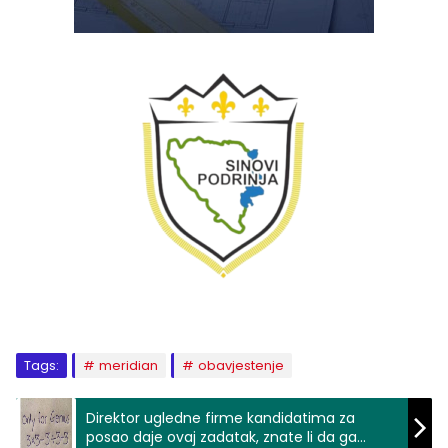
Tags:
meridian
obavjestenje
Direktor ugledne firme kandidatima za
posao daje ovaj zadatak, znate li da ga