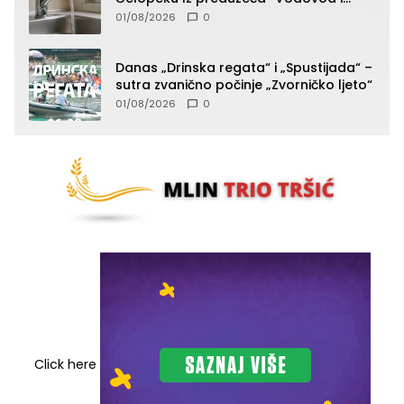
komunalije”
01/08/2026
0
Danas „Drinska regata“ i „Spustijada“ –
sutra zvanično počinje „Zvorničko ljeto“
01/08/2026
0
Click here