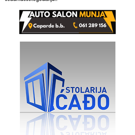
Ivanka Lazić, rodom iz
Kravice.