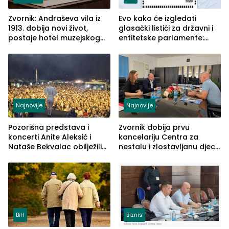
Zvornik: Andraševa vila iz
Evo kako će izgledati
1913. dobija novi život,
glasački listići za državni i
postaje hotel muzejskog
entitetske parlamente:
tipa
Najveće izmjene biće
vidljive na njima
Najnovije
Najnovije
Pozorišna predstava i
Zvornik dobija prvu
koncerti Anite Aleksić i
kancelariju Centra za
Nataše Bekvalac obilježili
nestalu i zlostavljanu djecu
četvrto veče Zvorničkog
u RS-u
ljeta (FOTO)
BiH
Biznis