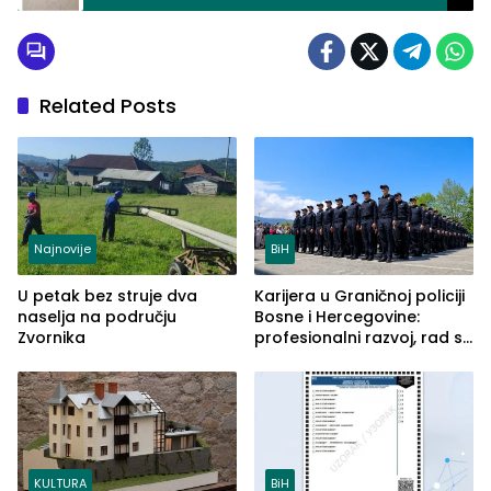
riješite? (FOTO)
Related Posts
Najnovije
BiH
U petak bez struje dva
Karijera u Graničnoj policiji
naselja na području
Bosne i Hercegovine:
Zvornika
profesionalni razvoj, rad sa
savremenom opremom i
služba građanima
KULTURA
BiH