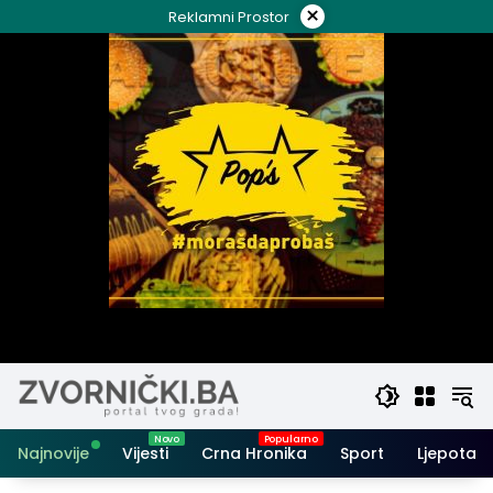
Skip
×
Reklamni Prostor
to
content
Najnovije
Vijesti
Crna Hronika
Sport
Ljepota i 