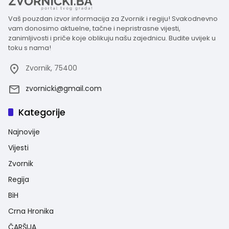
Vaš pouzdan izvor informacija za Zvornik i regiju! Svakodnevno
vam donosimo aktuelne, tačne i nepristrasne vijesti,
zanimljivosti i priče koje oblikuju našu zajednicu. Budite uvijek u
toku s nama!
Zvornik, 75400
zvornicki@gmail.com
Kategorije
Najnovije
Vijesti
Zvornik
Regija
BiH
Crna Hronika
ČARŠIJA