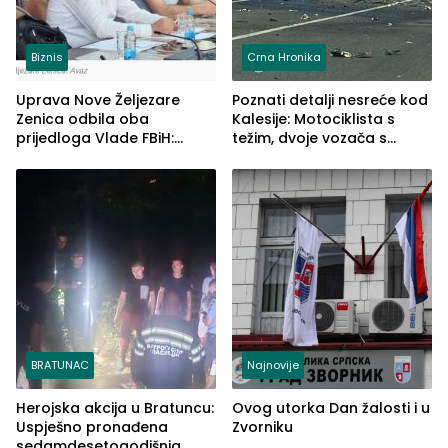
Biznis
Crna Hronika
Uprava Nove Željezare
Poznati detalji nesreće kod
Zenica odbila oba
Kalesije: Motociklista s
prijedloga Vlade FBiH:
težim, dvoje vozača s
Ustrajni da je stečaj jedino
lakšim povredama
rješenje
BRATUNAC
Najnovije
Herojska akcija u Bratuncu:
Ovog utorka Dan žalosti i u
Uspješno pronađena
Zvorniku
sedamdesetogodišnja