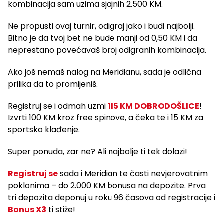
kombinacija sam uzima sjajnih 2.500 KM.
Ne propusti ovaj turnir, odigraj jako i budi najbolji.
Bitno je da tvoj bet ne bude manji od 0,50 KM i da
neprestano povećavaš broj odigranih kombinacija.
Ako još nemaš nalog na Meridianu, sada je odlična
prilika da to promijeniš.
Registruj se i odmah uzmi
115 KM DOBRODOŠLICE
!
Izvrti 100 KM kroz free spinove, a čeka te i 15 KM za
sportsko klađenje.
Super ponuda, zar ne? Ali najbolje ti tek dolazi!
Registruj se
sada i Meridian te časti nevjerovatnim
poklonima – do 2.000 KM bonusa na depozite. Prva
tri depozita deponuj u roku 96 časova od registracije i
Bonus X3
ti stiže!