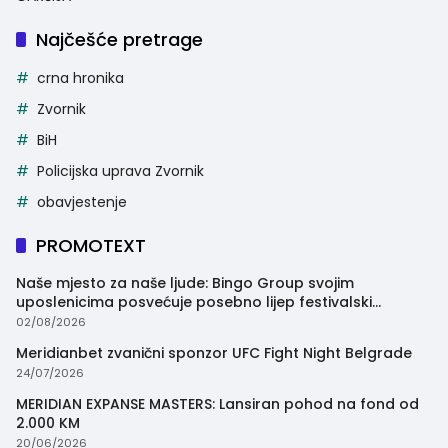
Najčešće pretrage
crna hronika
Zvornik
BiH
Policijska uprava Zvornik
obavjestenje
PROMOTEXT
Naše mjesto za naše ljude: Bingo Group svojim
uposlenicima posvećuje posebno lijep festivalski
trenutak
02/08/2026
Meridianbet zvanični sponzor UFC Fight Night Belgrade
24/07/2026
MERIDIAN EXPANSE MASTERS: Lansiran pohod na fond od
2.000 KM
20/06/2026