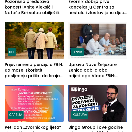
Pozorišna predstava i
Zvornik dobija prvu
koncerti Anite Aleksić i
kancelariju Centra za
Nataše Bekvalac obilježili
nestalu i zlostavljanu djecu
četvrto veče Zvorničkog
u RS-u
ljeta (FOTO)
BiH
Biznis
Prijevremena penzija u FBiH:
Uprava Nove Željezare
Ko može iskoristiti
Zenica odbila oba
posljednju priliku do kraja
prijedloga Vlade FBiH:
2026. godine
Ustrajni da je stečaj jedino
rješenje
ČARŠIJA
KULTURA
Peti dan „Zvorničkog ljeta“
Bingo Group i ove godine