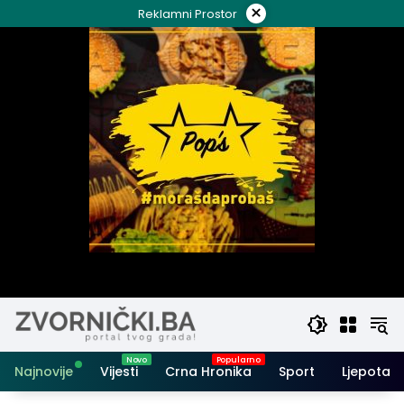
Skip
×
Reklamni Prostor
to
content
Najnovije
Vijesti
Crna Hronika
Sport
Ljepota i 