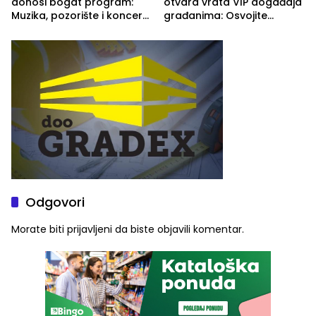
donosi bogat program:
otvara vrata VIP događaja
Muzika, pozorište i koncert
građanima: Osvojite
Stoje
ulaznice za koncert Petra
Graše
Odgovori
Morate biti
prijavljeni
da biste objavili komentar.