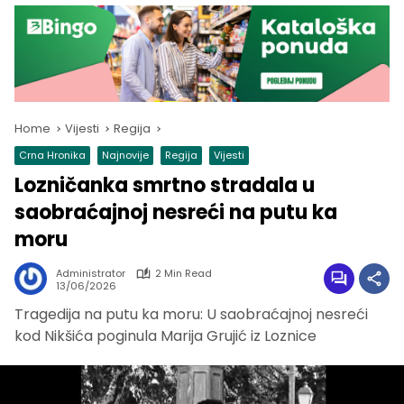
Home
Vijesti
Regija
Crna Hronika
Najnovije
Regija
Vijesti
Lozničanka smrtno stradala u
saobraćajnoj nesreći na putu ka
moru
Administrator
2 Min Read
13/06/2026
Tragedija na putu ka moru: U saobraćajnoj nesreći
kod Nikšića poginula Marija Grujić iz Loznice