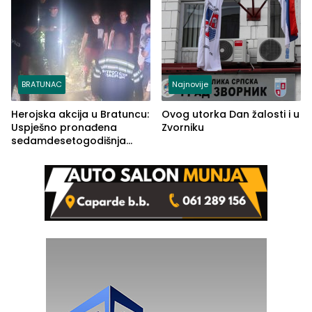
BRATUNAC
Najnovije
Herojska akcija u Bratuncu:
Ovog utorka Dan žalosti i u
Uspješno pronađena
Zvorniku
sedamdesetogodišnja
Ivanka Lazić, rodom iz
Kravice.