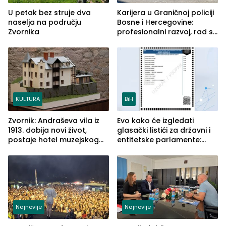
U petak bez struje dva
Karijera u Graničnoj policiji
naselja na području
Bosne i Hercegovine:
Zvornika
profesionalni razvoj, rad sa
savremenom opremom i
služba građanima
KULTURA
BiH
Zvornik: Andraševa vila iz
Evo kako će izgledati
1913. dobija novi život,
glasački listići za državni i
postaje hotel muzejskog
entitetske parlamente:
tipa
Najveće izmjene biće
vidljive na njima
Najnovije
Najnovije