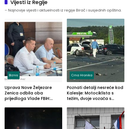
Vijesti iz Regije
– Najnovije vijesti i aktuelnosti iz regije Birač i susjednih opština.
Biznis
Crna Hronika
Uprava Nove Željezare
Poznati detalji nesreće kod
Zenica odbila oba
Kalesije: Motociklista s
prijedloga Vlade FBiH:
težim, dvoje vozača s
Ustrajni da je stečaj jedino
lakšim povredama
rješenje