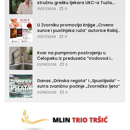
stručnu grešku ljekara UKC-a Tuzla,
presudan dokaz ostala obdukcija
31/07/2026
0
U Zvorniku promocija knjige „Crveno
sunce i pustinjska ruža“ autorice Rabije
Avdić-Hamidović
31/07/2026
0
Kvar na pumpnom postrojenju u
Čelopeku Iz preduzeća “Vodovod i
komunalije”
01/08/2026
0
Danas „Drinska regata“ i „Spustijada“ –
sutra zvanično počinje „Zvorničko ljeto“
01/08/2026
0