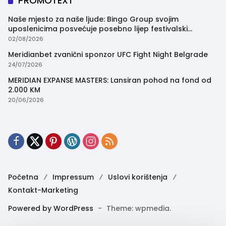
PROMOTEXT
Naše mjesto za naše ljude: Bingo Group svojim
uposlenicima posvećuje posebno lijep festivalski
trenutak
02/08/2026
Meridianbet zvanični sponzor UFC Fight Night Belgrade
24/07/2026
MERIDIAN EXPANSE MASTERS: Lansiran pohod na fond od
2.000 KM
20/06/2026
Početna
Impressum
Uslovi korištenja
Kontakt-Marketing
Powered by WordPress
-
Theme: wpmedia.