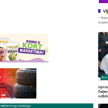
Vi
– Najno
susjed
Bizn
Upra
Želje
odbil
prije
FBiH: 
j reklamnog sadržaja