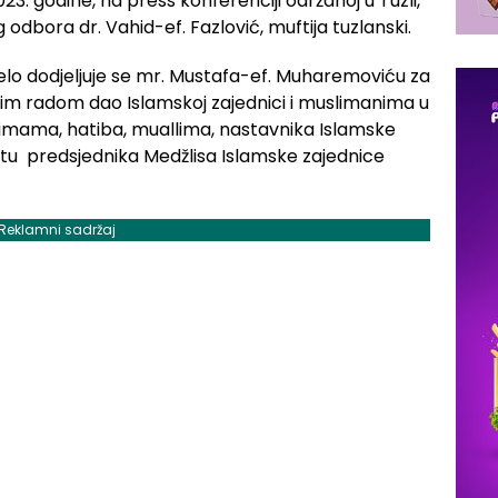
023. godine, na press konferenciji održanoj u Tuzli,
odbora dr. Vahid-ef. Fazlović, muftija tuzlanski.
jelo dodjeljuje se mr. Mustafa-ef. Muharemoviću za
nim radom dao Islamskoj zajednici i muslimanima u
iv imama, hatiba, muallima, nastavnika Islamske
tu predsjednika Medžlisa Islamske zajednice
Reklamni sadržaj