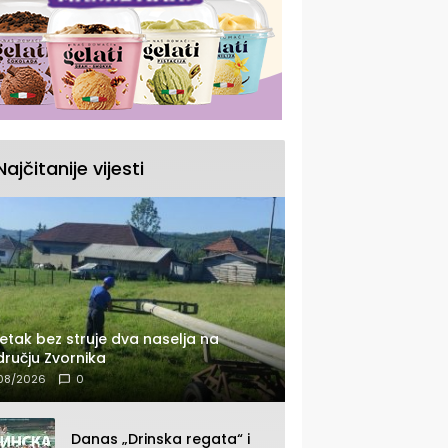
Najčitanije vijesti
etak bez struje dva naselja na
ručju Zvornika
08/2026
0
Danas „Drinska regata“ i