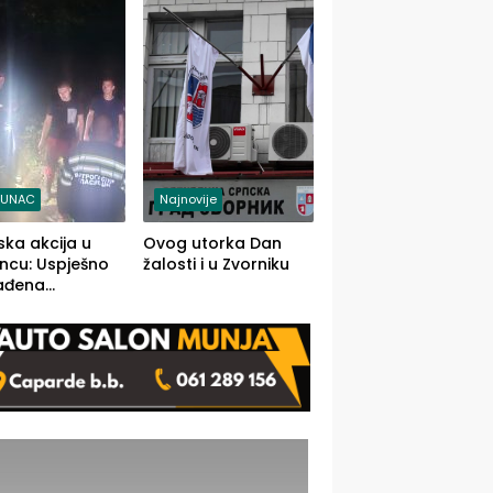
j jedino rješenje
TUNAC
Najnovije
ska akcija u
Ovog utorka Dan
ncu: Uspješno
žalosti i u Zvorniku
ađena
mdesetogodišnj
nka Lazić,
 iz Kravice.