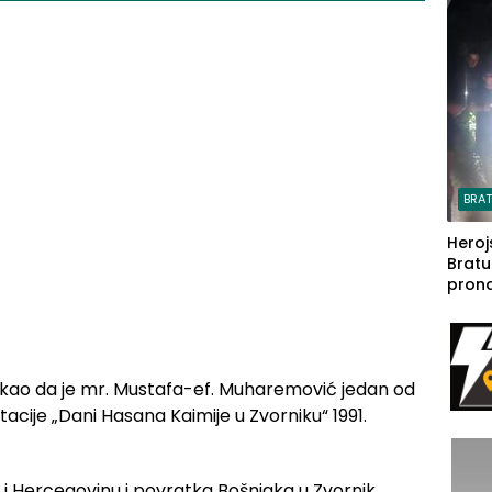
steča
BRA
Heroj
Bratu
pron
seda
a Iva
rodom
takao da je mr. Mustafa-ef. Muharemović jedan od
cije „Dani Hasana Kaimije u Zvorniku“ 1991.
 i Hercegovinu i povratka Bošnjaka u Zvornik