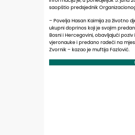
informaciju je, u ponedjeljak 5. juna 2
saopštio predsjednik Organizacionog 
– Povelja Hasan Kaimija za životno d
ukupni doprinos koji je svojim preda
Bosni i Hercegovini, obavljajući poz
vjeronauke i predano radeći na mjes
Zvornik – kazao je muftija Fazlović.