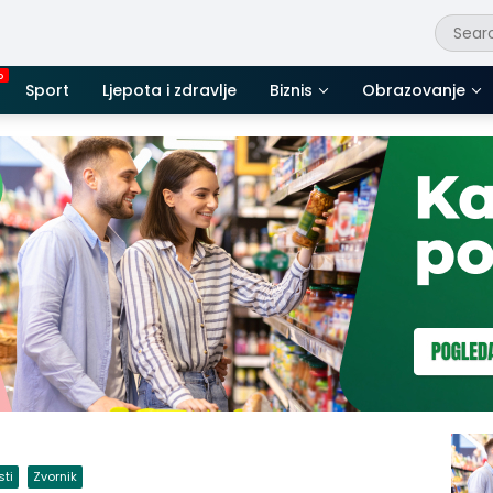
Sport
Ljepota i zdravlje
Biznis
Obrazovanje
sti
Zvornik