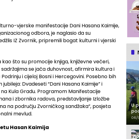
urno-vjerske manifestacije Dani Hasana Kaimije,
anizacionog odbora, je naglasio da su
džlis IZ Zvornik, pripremili bogat kulturni i vjerski
 kao što su promocije knjiga, književne večeri,
m sadržajima se jača duhovnost, afirmira kultura i
odrinju i cijeloj Bosni i Hercegovini. Posebno bih
ubileja: Dvadeseti “Dani Hasana Kaimije” i
i na Kula Gradu. Programom Manifestacije
mana i zbornika radova, predstavljanje Izložbe
U p
zina na području Zvorničkog sandžaka”, posjeta
pod
onalni mevlud.
06/
ketu Hasan Kaimija