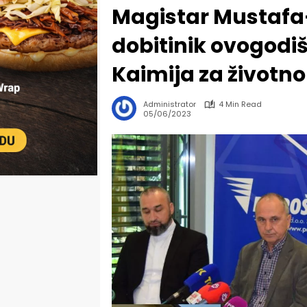
Magistar Mustafa
dobitinik ovogodi
Kaimija za životno
Administrator
4 Min Read
05/06/2023