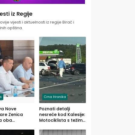
jesti iz Regije
vije vijesti i aktuelnosti iz regije Birač i
nih opština.
is
Crna Hronika
va Nove
Poznati detalji
zare Zenica
nesreće kod Kalesije:
a oba
Motociklista s težim,
dloga Vlade
dvoje vozača s
Ustrajni da je
lakšim povredama