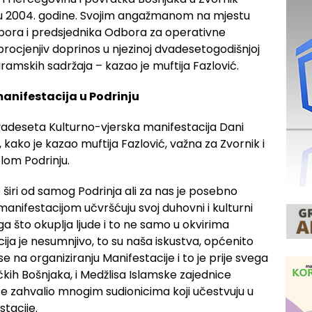
ju 2004. godine. Svojim angažmanom na mjestu
ora i predsjednika Odbora za operativne
rocjenjiv doprinos u njezinoj dvadesetogodišnjoj
ogramskih sadržaja – kazao je muftija Fazlović.
anifestacija u Podrinju
vadeseta Kulturno-vjerska manifestacija Dani
 kako je kazao muftija Fazlović, važna za Zvornik i
jelom Podrinju.
širi od samog Podrinja ali za nas je posebno
anifestacijom učvršćuju svoj duhovni i kulturni
oga što okuplja ljude i to ne samo u okvirima
a je nesumnjivo, to su naša iskustva, općenito
se na organiziranju Manifestacije i to je prije svega
ičkih Bošnjaka, i Medžlisa Islamske zajednice
 se zahvalio mnogim sudionicima koji učestvuju u
tacije.