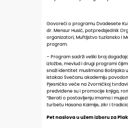
Govoreći o programu Dvadesete Kult
dr. Mensur Husić, potpredsjednik Org
organizatori, Muftijstvo tuzlansko i Me
program.
– Program sadrži veliki broj događaja
izložbe, mevlud i drugi programi čiji
snaži identitet muslimana Bošnjaka u P
istakao Svečanu akademiju povodom j
Pjesničko veče na Zvorničkoj tvrđav
predviđene su i promocije knjiga, ro
“Berati o postavljenju imama i muje
turbetu Hasana Kaimije, zikr i tradici
Pet naslova u užem izboru za Pla