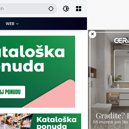
WEB
×