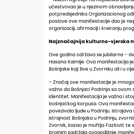
učestvovao je u njezinom obnavljan
potpredsjednika Organizacionog odb
poslove ove manifestacije dao je nep
organizaciji, afirmaciji i kreiranju pr
Najznačajnija kulturno-vjerska m
Ove godina održava se jubilarna – d
Hasana Kaimije. Ova manifestacija je,
Bošnjake koji žive u Zvorniku ali i u ci
– Značaj ove manifestacije je mnogo 
važno da Bošnjaci Podrinja sa ovom m
identitet. Manifestacija je važna i st
bošnjačkog korpusa. Ova manifestacij
povezivala ljude u Podrinju. Istrajava 
istrajnost Bošnjaka u Podrinju, zvorn
Zvornik, kazao je muftija Fazlović te
brojnim sadržaja ovogodišnje manifes