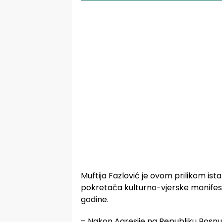
Muftija Fazlović je ovom prilikom is
pokretača kulturno-vjerske manifesta
godine.
– Nakon Agresije na Republiku Bosnu