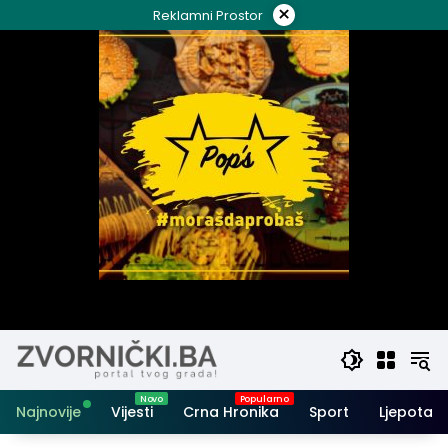
Skip
×
Reklamni Prostor
to
content
Najnovije
Vijesti
Crna Hronika
Sport
Ljepota i 