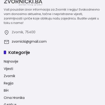
Vaš pouzdan izvor informacija za Zvornik i regiju! Svakodnevno
vam donosimo aktuelne, tačne i nepristrasne vijesti,
zanimljivosti i priče koje oblikuju našu zajednicu. Budite uvijek u
toku s nama!
Zvornik, 75400
zvornicki@gmail.com
Kategorije
Najnovije
Vijesti
Zvornik
Regija
BiH
Crna Hronika
ČARŠIJA