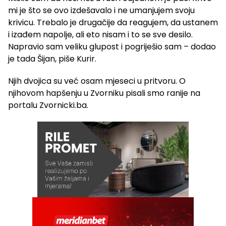
mi je što se ovo izdešavalo i ne umanjujem svoju
krivicu. Trebalo je drugačije da reagujem, da ustanem
i izađem napolje, ali eto nisam i to se sve desilo.
Napravio sam veliku glupost i pogriješio sam – dodao
je tada Šijan, piše Kurir.
Njih dvojica su već osam mjeseci u pritvoru. O
njihovom hapšenju u Zvorniku pisali smo ranije na
portalu Zvornicki.ba.