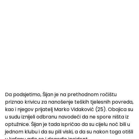
Da podsjetimo, Šijan je na prethodnom ročištu
priznao krivicu za nanošenje teških tjelesnih povreda,
kao i njegov prijatelj Marko Vidaković (25). Obojica su
u sudu iznijeli odbranu navodeći da ne spore ništa iz
optužnice. Šijan je tada ispričao da su cijelu noć bili u
jednom klubu i da su pili viski, a da su nakon toga otišli