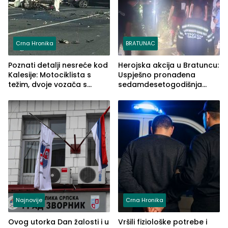
Crna Hronika
BRATUNAC
Poznati detalji nesreće kod
Herojska akcija u Bratuncu:
Kalesije: Motociklista s
Uspješno pronađena
težim, dvoje vozača s
sedamdesetogodišnja
lakšim povredama
Ivanka Lazić, rodom iz
Kravice.
Najnovije
Crna Hronika
Ovog utorka Dan žalosti i u
Vršili fiziološke potrebe i