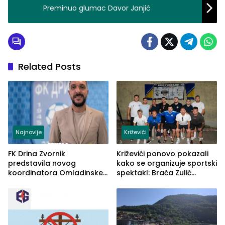
Preminuo glumac Davor Janjić
Related Posts
Najnovije
Križevići
FK Drina Zvornik
Križevići ponovo pokazali
predstavila novog
kako se organizuje sportski
koordinatora Omladinske
spektakl: Braća Zulić
škole
osvojila Križevići kup 2026