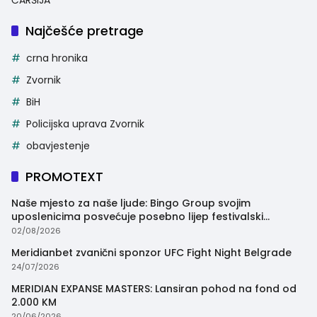
Najčešće pretrage
crna hronika
Zvornik
BiH
Policijska uprava Zvornik
obavjestenje
PROMOTEXT
Naše mjesto za naše ljude: Bingo Group svojim
uposlenicima posvećuje posebno lijep festivalski
trenutak
02/08/2026
Meridianbet zvanični sponzor UFC Fight Night Belgrade
24/07/2026
MERIDIAN EXPANSE MASTERS: Lansiran pohod na fond od
2.000 KM
20/06/2026