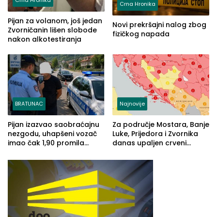
Crna Hronika
Crna Hronika
Pijan za volanom, još jedan
Novi prekršajni nalog zbog
Zvorničanin lišen slobode
fizičkog napada
nakon alkotestiranja
BRATUNAC
Najnovije
Pijan izazvao saobraćajnu
Za područje Mostara, Banje
nezgodu, uhapšeni vozač
Luke, Prijedora i Zvornika
imao čak 1,90 promila
danas upaljen crveni
alkohola u krvi
meteoalarm