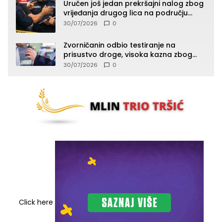
Uručen još jedan prekršajni nalog zbog
vrijeđanja drugog lica na području
Zvornika
30/07/2026
0
Zvorničanin odbio testiranje na
prisustvo droge, visoka kazna zbog
kršenja Zakona o osnovama
30/07/2026
0
bezbjednosti saobraćaja
Click here