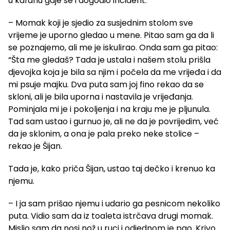
u kafanu gdje se i dogodio incident.
– Momak koji je sjedio za susjednim stolom sve
vrijeme je uporno gledao u mene. Pitao sam ga da li
se poznajemo, ali me je iskulirao. Onda sam ga pitao:
“Šta me gledaš? Tada je ustala i našem stolu prišla
djevojka koja je bila sa njim i počela da me vrijeđa i da
mi psuje majku. Dva puta sam joj fino rekao da se
skloni, ali je bila uporna i nastavila je vrijeđanja.
Pominjala mi je i pokoljenja i na kraju me je pljunula.
Tad sam ustao i gurnuo je, ali ne da je povrijedim, već
da je sklonim, a ona je pala preko neke stolice –
rekao je Šijan.
Tada je, kako priča Šijan, ustao taj dečko i krenuo ka
njemu.
– I ja sam prišao njemu i udario ga pesnicom nekoliko
puta. Vidio sam da iz toaleta istrčava drugi momak.
Mislio sam da nosi nož u ruci i odjednom je pao. Krivo