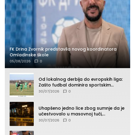
FK Drina Zvornik predstavila novog koordinatora
Omladinske škole
05/08/2026
0
Od lokalnog derbija do evropskih liga:
Zašto fudbal dominira sportskim
klađenjem
30/07/2026
0
Uhapšeno jedno lice zbog sumnje da je
učestvovalo u masovnoj tuči,
maloljetnik zadobio povrede
30/07/2026
0