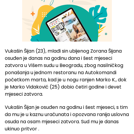
Vukašin Šijan (23), mlađi sin ubijenog Zorana Šijana
osuđen je danas na godinu dana i šest mjeseci
zatvora u Višem sudu u Beogradu, zbog nasilničkog
ponašanja u jednom restoranu na Autokomandi
početkom marta, kad je u nogu ranjen Marko K., dok
je Marko Vidaković (25) dobio četiri godine i devet
mjeseci zatvora.
Vukašin Šijan je osuđen na godinu i šest mjeseci, s tim
da mu je u kaznu uračunata i opozvana ranija uslovna
osuda na osam mjeseci zatvora. Sud mu je danas
ukinuo pritvor .