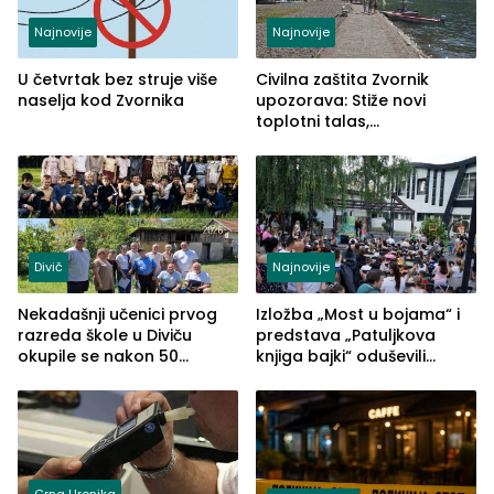
Najnovije
Najnovije
U četvrtak bez struje više
Civilna zaštita Zvornik
naselja kod Zvornika
upozorava: Stiže novi
toplotni talas,
temperature do 41 stepen
Divič
Najnovije
Nekadašnji učenici prvog
Izložba „Most u bojama“ i
razreda škole u Diviču
predstava „Patuljkova
okupile se nakon 50
knjiga bajki“ oduševili
godina, a učitelj Mustafa
posjetioce
Pašić im održao čas
(FOTO)