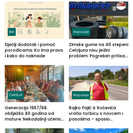
BiH
Najnovije
Dječiji dodatak i pomoć
Zimske gume na 40 stepeni
porodicama: Ko ima pravo
Celzijusa nisu jedini
i kako do naknade
problem: Pogrešan pritisak
može biti mnogo opasniji
ČARŠIJA
Najnovije
Generacija 1967/68.
Rajko Pajić iz Roćevića
obilježila 40 godina od
vratio torbicu s novcem i
mature: Nekadašnji učenici
pasošima – spasio
TŠC-a okupili se u Zvorniku
porodično ljetovanje u
(FOTO)
Grčkoj