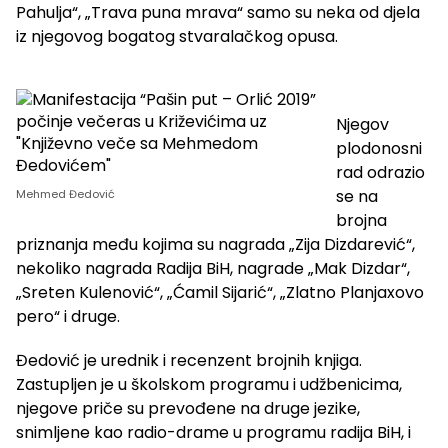
Pahulja“, „Trava puna mrava“ samo su neka od djela
iz njegovog bogatog stvaralačkog opusa.
Njegov
plodonosni
rad odrazio
se na
Mehmed Đedović
brojna
priznanja među kojima su nagrada „Zija Dizdarević“,
nekoliko nagrada Radija BiH, nagrade „Mak Dizdar“,
„Sreten Kulenović“, „Ćamil Sijarić“, „Zlatno Planjaxovo
pero“ i druge.
Đedović je urednik i recenzent brojnih knjiga.
Zastupljen je u školskom programu i udžbenicima,
njegove priče su prevođene na druge jezike,
snimljene kao radio-drame u programu radija BiH, i