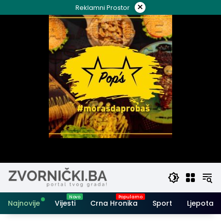
Skip
×
Reklamni Prostor
to
content
Najnovije
Vijesti
Crna Hronika
Sport
Ljepota i 