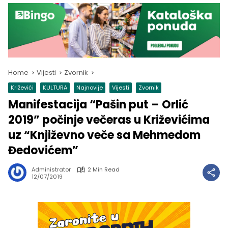
Home
Vijesti
Zvornik
Križevići
KULTURA
Najnovije
Vijesti
Zvornik
Manifestacija “Pašin put – Orlić
2019” počinje večeras u Križevićima
uz “Književno veče sa Mehmedom
Đedovićem”
Administrator
2 Min Read
12/07/2019