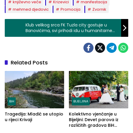
književno veče
Krizevici
manifestacija
mehmed djedovic
Promocija
Zvornik
Klub velikog srca FK Tuzla city gostuje u
Banovićima, svi prihodi idu u humanitarne
svrhe
Related Posts
BiH
BIJELJINA
Tragedija: Mladić se utopio
Kolektivno vjenčanje u
u rijeci Krivaji
Bijeljini: Devet parova iz
različitih gradova BiH
izgovorilo sudbonosno da