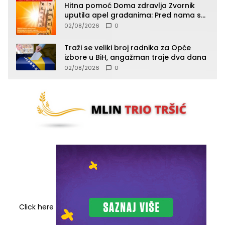
Hitna pomoć Doma zdravlja Zvornik
uputila apel građanima: Pred nama su
temperature do 40°C, oprez zbog
02/08/2026
0
toplotnog udara
Traži se veliki broj radnika za Opće
izbore u BiH, angažman traje dva dana
02/08/2026
0
Click here