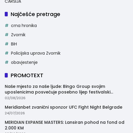
ČARŠIJA
Najčešće pretrage
crna hronika
Zvornik
BiH
Policijska uprava Zvornik
obavjestenje
PROMOTEXT
Naše mjesto za naše ljude: Bingo Group svojim
uposlenicima posvećuje posebno lijep festivalski
trenutak
02/08/2026
Meridianbet zvanični sponzor UFC Fight Night Belgrade
24/07/2026
MERIDIAN EXPANSE MASTERS: Lansiran pohod na fond od
2.000 KM