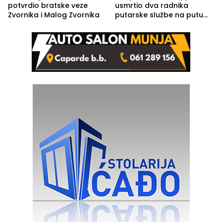
potvrdio bratske veze
usmrtio dva radnika
Zvornika i Malog Zvornika
putarske službe na putu
od Loznice prema Šapcu
(FOTO)