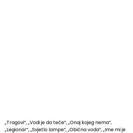
„Tragovi“, „Vodi je da teče“, „Onaj kojeg nema“,
„Legionar“, „Svjetlo lampe“, „Obična voda“, „Ime mi je