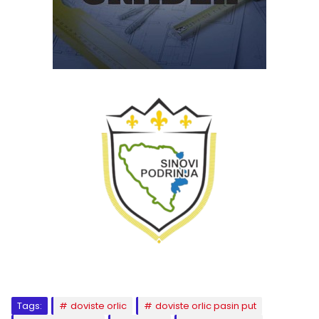
Tags:
doviste orlic
doviste orlic pasin put