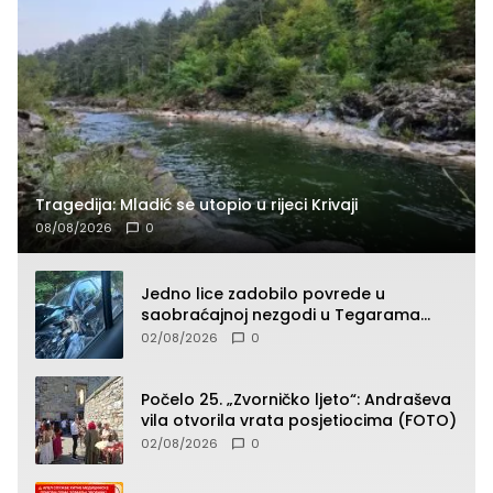
Tragedija: Mladić se utopio u rijeci Krivaji
08/08/2026
0
Jedno lice zadobilo povrede u
saobraćajnoj nezgodi u Tegarama
(FOTO)
02/08/2026
0
Počelo 25. „Zvorničko ljeto“: Andraševa
vila otvorila vrata posjetiocima (FOTO)
02/08/2026
0