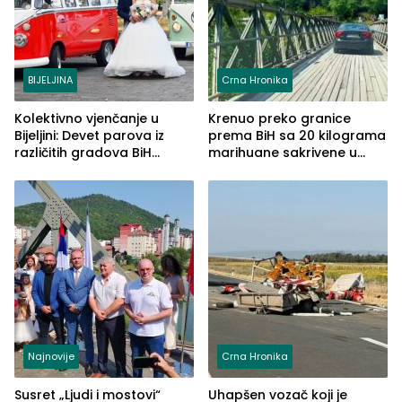
BIJELJINA
Crna Hronika
Kolektivno vjenčanje u
Krenuo preko granice
Bijeljini: Devet parova iz
prema BiH sa 20 kilograma
različitih gradova BiH
marihuane sakrivene u
izgovorilo sudbonosno da
automobilu
Najnovije
Crna Hronika
Susret „Ljudi i mostovi“
Uhapšen vozač koji je