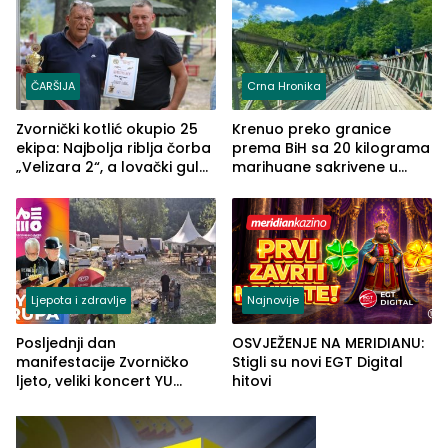
ČARŠIJA
Crna Hronika
Zvornički kotlić okupio 25
Krenuo preko granice
ekipa: Najbolja riblja čorba
prema BiH sa 20 kilograma
„Velizara 2“, a lovački gulaš
marihuane sakrivene u
„Red i Zaprska“ (FOTO)
automobilu
Ljepota i zdravlje
Najnovije
Posljednji dan
OSVJEŽENJE NA MERIDIANU:
manifestacije Zvorničko
Stigli su novi EGT Digital
ljeto, veliki koncert YU
hitovi
grupe zatvara program
ove godine