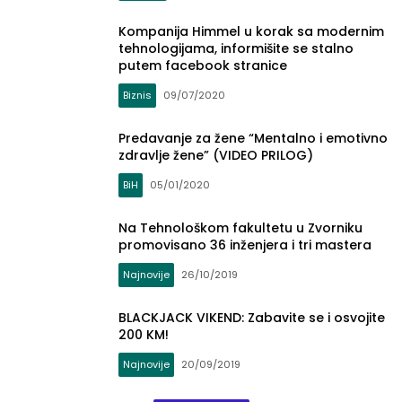
Kompanija Himmel u korak sa modernim
tehnologijama, informišite se stalno
putem facebook stranice
Biznis
09/07/2020
Predavanje za žene “Mentalno i emotivno
zdravlje žene” (VIDEO PRILOG)
BiH
05/01/2020
Na Tehnološkom fakultetu u Zvorniku
promovisano 36 inženjera i tri mastera
Najnovije
26/10/2019
BLACKJACK VIKEND: Zabavite se i osvojite
200 KM!
Najnovije
20/09/2019