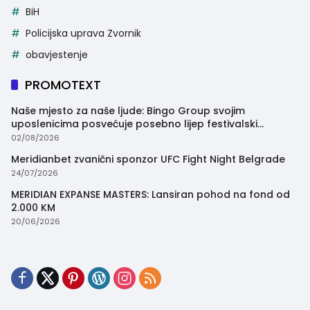
BiH
Policijska uprava Zvornik
obavjestenje
PROMOTEXT
Naše mjesto za naše ljude: Bingo Group svojim
uposlenicima posvećuje posebno lijep festivalski
trenutak
02/08/2026
Meridianbet zvanični sponzor UFC Fight Night Belgrade
24/07/2026
MERIDIAN EXPANSE MASTERS: Lansiran pohod na fond od
2.000 KM
20/06/2026