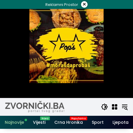
Skip
×
Reklamni Prostor
to
content
Najnovije
Vijesti
Crna Hronika
Sport
Ljepota i 