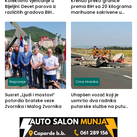
Kolektivno vjenčanje u
Krenuo preko granice
Bijeljini: Devet parova iz
prema BiH sa 20 kilograma
različitih gradova BiH
marihuane sakrivene u
izgovorilo sudbonosno da
automobilu
Najnovije
Crna Hronika
Susret „Ljudi i mostovi“
Uhapšen vozač koji je
potvrdio bratske veze
usmrtio dva radnika
Zvornika i Malog Zvornika
putarske službe na putu
od Loznice prema Šapcu
(FOTO)