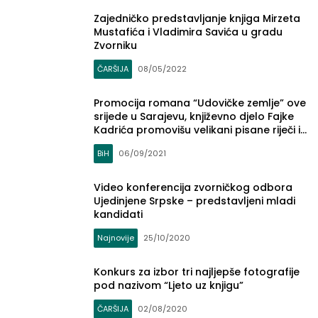
Zajedničko predstavljanje knjiga Mirzeta
Mustafića i Vladimira Savića u gradu
Zvorniku
ČARŠIJA
08/05/2022
Promocija romana “Udovičke zemlje” ove
srijede u Sarajevu, književno djelo Fajke
Kadrića promovišu velikani pisane riječi i
nauke
BiH
06/09/2021
Video konferencija zvorničkog odbora
Ujedinjene Srpske – predstavljeni mladi
kandidati
Najnovije
25/10/2020
Konkurs za izbor tri najljepše fotografije
pod nazivom “Ljeto uz knjigu”
ČARŠIJA
02/08/2020