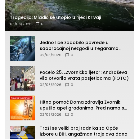
Tragedija: Mladić se utopio u rijeci Krivaji
08/08/2026
0
Jedno lice zadobilo povrede u
saobraćajnoj nezgodi u Tegarama
(FOTO)
02/08/2026
0
Počelo 25. „Zvorničko ljeto“: Andraševa
vila otvorila vrata posjetiocima (FOTO)
02/08/2026
0
Hitna pomoć Doma zdravlja Zvornik
uputila apel građanima: Pred nama su
temperature do 40°C, oprez zbog
02/08/2026
0
toplotnog udara
Traži se veliki broj radnika za Opće
izbore u BiH, angažman traje dva dana