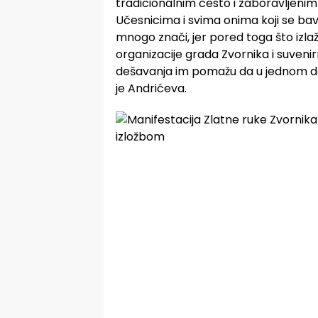
tradicionalnim često i zaboravljenim
Učesnicima i svima onima koji se ba
mnogo znači, jer pored toga što izlaž
organizacije grada Zvornika i suveni
dešavanja im pomažu da u jednom danu 
je Andrićeva.