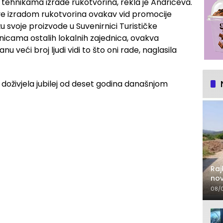
 tehnikama izrade rukotvorina, rekla je Andrićeva.
ve izradom rukotvorina ovakav vid promocije
u svoje proizvode u Suvenirnici Turističke
rnicama ostalih lokalnih zajednica, ovakva
veći broj ljudi vidi to što oni rade, naglasila
Raj
nov
lje
08/