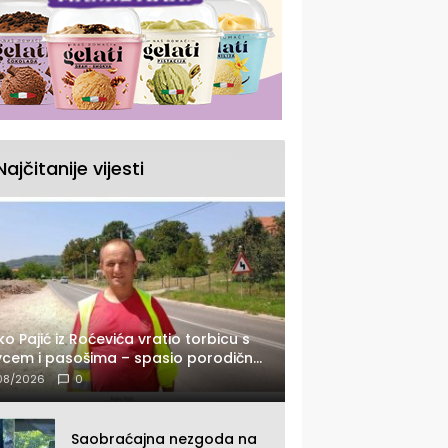
Najčitanije vijesti
ko Pajić iz Roćevića vratio torbicu s
cem i pasošima – spasio porodično
tovanje u Grčkoj
08/2026
0
Saobraćajna nezgoda na