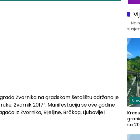
Vi
– Najno
susjed
je grada Zvornika na gradskom šetalištu održana je
Crna
ruke, Zvornik 2017”. Manifestacija se ove godine
ača iz Zvornika, Bijeljine, Brčkog, Ljubovije i
Kren
grani
sa 20
marih
u aut