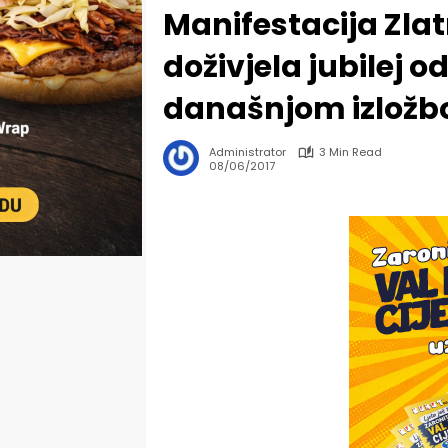
Manifestacija Zla
doživjela jubilej 
današnjom izlož
Administrator
3 Min Read
08/06/2017