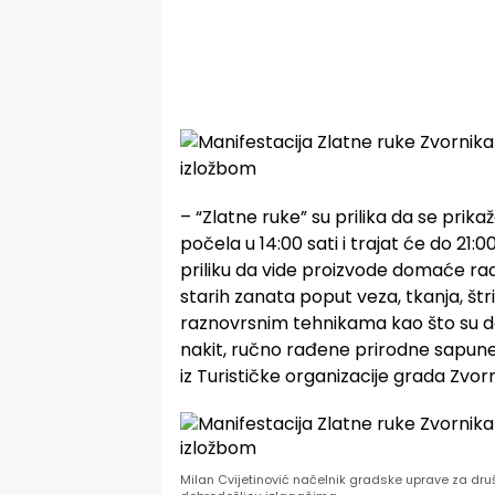
– “Zlatne ruke” su prilika da se prika
počela u 14:00 sati i trajat će do 21:
priliku da vide proizvode domaće radi
starih zanata poput veza, tkanja, štri
raznovrsnim tehnikama kao što su de
nakit, ručno rađene prirodne sapune,
iz Turističke organizacije grada Zvorn
Milan Cvijetinović načelnik gradske uprave za društ