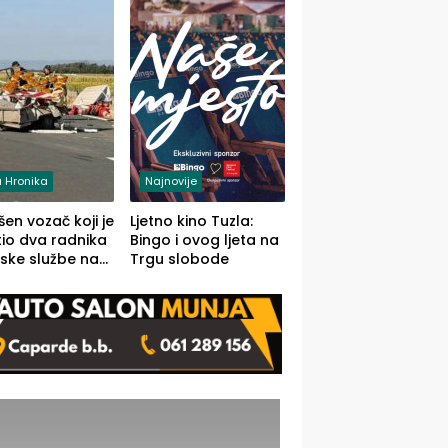
 Hronika
Najnovije
en vozač koji je
Ljetno kino Tuzla:
io dva radnika
Bingo i ovog ljeta na
ske službe na
Trgu slobode
od Loznice
a Šapcu
O)