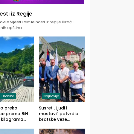
jesti iz Regije
vije vijesti i aktuelnosti iz regije Birač i
nih opština.
 Hronika
Najnovije
uo preko
Susret „Ljudi i
ce prema BiH
mostovi“ potvrdio
 kilograma
bratske veze
uane sakrivene
Zvornika i Malog
omobilu
Zvornika