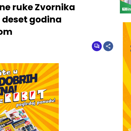
tne ruke Zvornika
od deset godina
bom