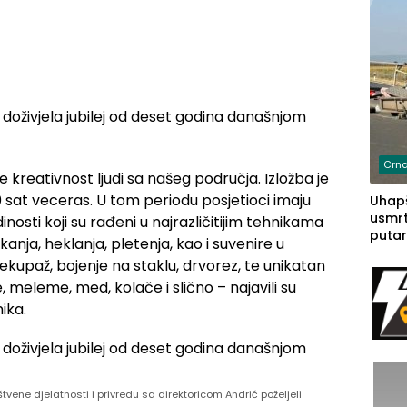
Crna
že kreativnost ljudi sa našeg područja. Izložba je
00 sat veceras. U tom periodu posjetioci imaju
Uhapš
usmrt
nosti koji su rađeni u najrazličitijim tehnikama
putar
kanja, heklanja, pletenja, kao i suvenire u
putu 
kupaž, bojenje na staklu, drvorez, te unikatan
prem
 meleme, med, kolače i slično – najavili su
(FOT
ika.
vene djelatnosti i privredu sa direktoricom Andrić poželjeli