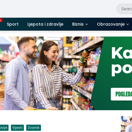
Sport
Ljepota i zdravlje
Biznis
Obrazovanje
ovije
Vijesti
Zvornik