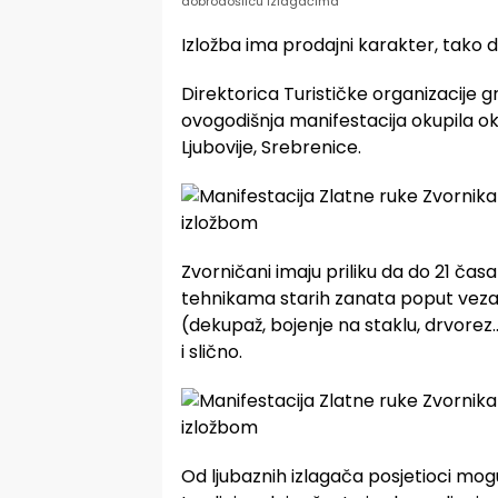
dobrodošlicu izlagačima
Izložba ima prodajni karakter, tako d
Direktorica Turističke organizacije gr
ovogodišnja manifestacija okupila oko 
Ljubovije, Srebrenice.
Zvorničani imaju priliku da do 21 čas
tehnikama starih zanata poput veza, 
(dekupaž, bojenje na staklu, drvore
i slično.
Od ljubaznih izlagača posjetioci mogu