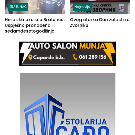
BRATUNAC
Najnovije
Herojska akcija u Bratuncu:
Ovog utorka Dan žalosti i u
Uspješno pronađena
Zvorniku
sedamdesetogodišnja
Ivanka Lazić, rodom iz
Kravice.