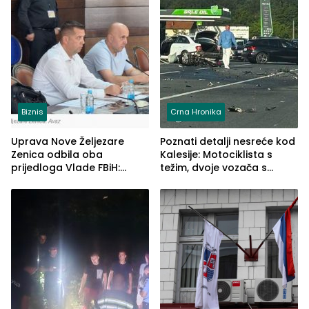
Biznis
Crna Hronika
Uprava Nove Željezare
Poznati detalji nesreće kod
Zenica odbila oba
Kalesije: Motociklista s
prijedloga Vlade FBiH:
težim, dvoje vozača s
Ustrajni da je stečaj jedino
lakšim povredama
rješenje