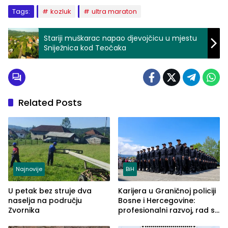
Tags:
kozluk
ultra maraton
Stariji muškarac napao djevojčicu u mjestu
Sniježnica kod Teočaka
Related Posts
Najnovije
BiH
U petak bez struje dva
Karijera u Graničnoj policiji
naselja na području
Bosne i Hercegovine:
Zvornika
profesionalni razvoj, rad sa
savremenom opremom i