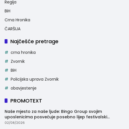
Regija
BiH
Crna Hronika
ČARŠIJA
Najčešće pretrage
crna hronika
Zvornik
BiH
Policijska uprava Zvornik
obavjestenje
PROMOTEXT
Naše mjesto za naše ljude: Bingo Group svojim
uposlenicima posvećuje posebno lijep festivalski
trenutak
02/08/2026