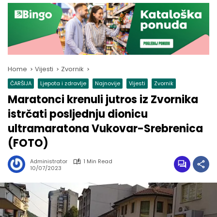
Home
Vijesti
Zvornik
ČARŠIJA
Ljepota i zdravlje
Najnovije
Vijesti
Zvornik
Maratonci krenuli jutros iz Zvornika
istrčati posljednju dionicu
ultramaratona Vukovar-Srebrenica
(FOTO)
Administrator
1 Min Read
10/07/2023