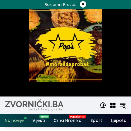
Skip
×
Reklamni Prostor
to
content
Najnovije
Vijesti
Crna Hronika
Sport
Ljepota i 