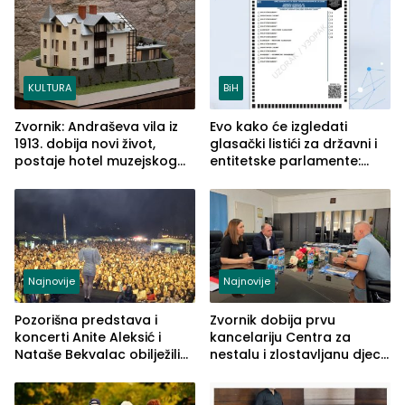
služba građanima
KULTURA
BiH
Zvornik: Andraševa vila iz
Evo kako će izgledati
1913. dobija novi život,
glasački listići za državni i
postaje hotel muzejskog
entitetske parlamente:
tipa
Najveće izmjene biće
vidljive na njima
Najnovije
Najnovije
Pozorišna predstava i
Zvornik dobija prvu
koncerti Anite Aleksić i
kancelariju Centra za
Nataše Bekvalac obilježili
nestalu i zlostavljanu djecu
četvrto veče Zvorničkog
u RS-u
ljeta (FOTO)