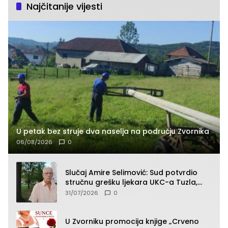
Najčitanije vijesti
U petak bez struje dva naselja na području Zvornika
06/08/2026
0
Slučaj Amire Selimović: Sud potvrdio
stručnu grešku ljekara UKC-a Tuzla,
presudan dokaz ostala obdukcija
31/07/2026
0
U Zvorniku promocija knjige „Crveno