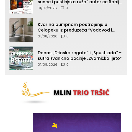
sunce i pustinjska ruža“ autorice Rabije
Avdić-Hamidović
31/07/2026
0
Kvar na pumpnom postrojenju u
Čelopeku Iz preduzeća “Vodovod i
komunalije”
01/08/2026
0
Danas „Drinska regata“ i „Spustijada“ –
sutra zvanično počinje „Zvorničko ljeto“
01/08/2026
0