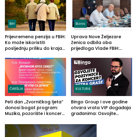
BiH
Biznis
Prijevremena penzija u FBiH:
Uprava Nove Željezare
Ko može iskoristiti
Zenica odbila oba
posljednju priliku do kraja
prijedloga Vlade FBiH:
2026. godine
Ustrajni da je stečaj jedino
rješenje
ČARŠIJA
KULTURA
Peti dan „Zvorničkog ljeta“
Bingo Group i ove godine
donosi bogat program:
otvara vrata VIP događaja
Muzika, pozorište i koncert
građanima: Osvojite
Stoje
ulaznice za koncert Petra
Graše