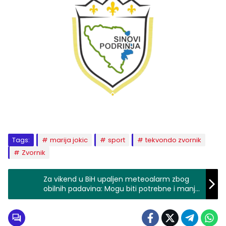
Tags:
marija jokic
sport
tekvondo zvornik
Zvornik
Za vikend u BiH upaljen meteoalarm zbog
obilnih padavina: Mogu biti potrebne i manje
evakuacije