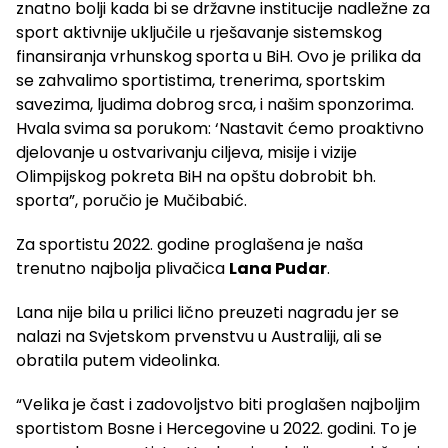
znatno bolji kada bi se državne institucije nadležne za
sport aktivnije uključile u rješavanje sistemskog
finansiranja vrhunskog sporta u BiH. Ovo je prilika da
se zahvalimo sportistima, trenerima, sportskim
savezima, ljudima dobrog srca, i našim sponzorima.
Hvala svima sa porukom: ‘Nastavit ćemo proaktivno
djelovanje u ostvarivanju ciljeva, misije i vizije
Olimpijskog pokreta BiH na opštu dobrobit bh.
sporta”, poručio je Mučibabić.
Za sportistu 2022. godine proglašena je naša
trenutno najbolja plivačica
Lana Pudar
.
Lana nije bila u prilici lično preuzeti nagradu jer se
nalazi na Svjetskom prvenstvu u Australiji, ali se
obratila putem videolinka.
“Velika je čast i zadovoljstvo biti proglašen najboljim
sportistom Bosne i Hercegovine u 2022. godini. To je