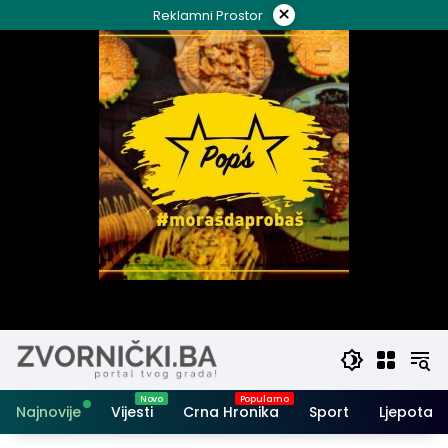
Skip
×
Reklamni Prostor
to
content
Najnovije
Vijesti
Crna Hronika
Sport
Ljepota i 