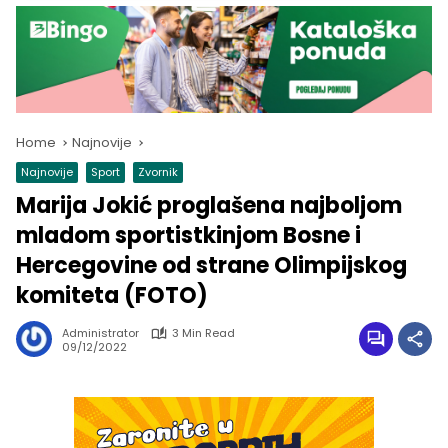
Home
Najnovije
Najnovije
Sport
Zvornik
Marija Jokić proglašena najboljom
mladom sportistkinjom Bosne i
Hercegovine od strane Olimpijskog
komiteta (FOTO)
Administrator
3 Min Read
09/12/2022