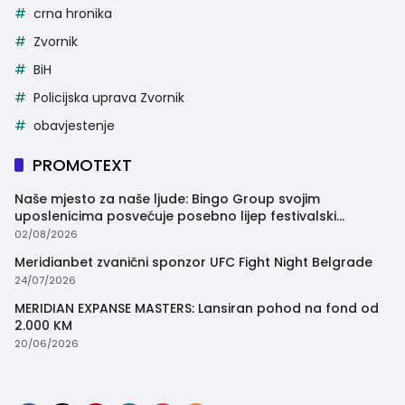
crna hronika
Zvornik
BiH
Policijska uprava Zvornik
obavjestenje
PROMOTEXT
Naše mjesto za naše ljude: Bingo Group svojim
uposlenicima posvećuje posebno lijep festivalski
trenutak
02/08/2026
Meridianbet zvanični sponzor UFC Fight Night Belgrade
24/07/2026
MERIDIAN EXPANSE MASTERS: Lansiran pohod na fond od
2.000 KM
20/06/2026