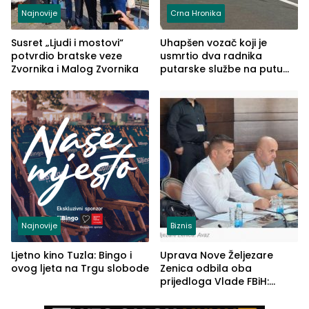
Najnovije
Crna Hronika
Susret „Ljudi i mostovi“
Uhapšen vozač koji je
potvrdio bratske veze
usmrtio dva radnika
Zvornika i Malog Zvornika
putarske službe na putu
od Loznice prema Šapcu
(FOTO)
Najnovije
Biznis
Ljetno kino Tuzla: Bingo i
Uprava Nove Željezare
ovog ljeta na Trgu slobode
Zenica odbila oba
prijedloga Vlade FBiH:
Ustrajni da je stečaj jedino
rješenje