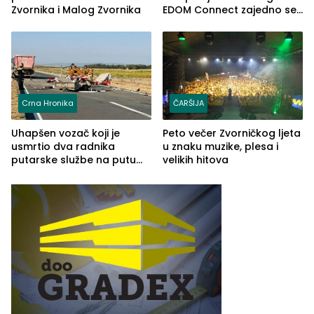
Zvornika i Malog Zvornika
EDOM Connect zajedno se
šire na tržište Maroka
Crna Hronika
ČARŠIJA
Uhapšen vozač koji je
Peto večer Zvorničkog ljeta
usmrtio dva radnika
u znaku muzike, plesa i
putarske službe na putu
velikih hitova
od Loznice prema Šapcu
(FOTO)