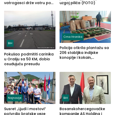
vatrogasci drže vatru pod
uzgoj pilića (FOTO)
kontrolom (FOTO)
Crna Hronika
BiH
Policija otkrila plantažu sa
206 stabljika indijske
Pokušao podmititi carinika
konoplje i kokain,
u Orašju sa 50 KM, dobio
uhapšena jedna osoba
osuđujuću presudu
(FOTO)
Najnovije
BiH
Susret „Ljudi i mostovi“
Bosanskohercegovačke
potvrdio bratske veze
kompanije AS Holding i