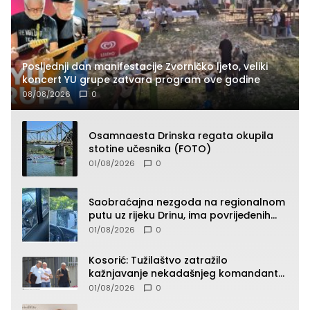
Posljednji dan manifestacije Zvorničko ljeto, veliki
koncert YU grupe zatvara program ove godine
08/08/2026
0
Osamnaesta Drinska regata okupila
stotine učesnika (FOTO)
01/08/2026
0
Saobraćajna nezgoda na regionalnom
putu uz rijeku Drinu, ima povrijeđenih
lica (FOTO)
01/08/2026
0
Kosorić: Tužilaštvo zatražilo
kažnjavanje nekadašnjeg komandanta
Vlaseničke brigade
01/08/2026
0