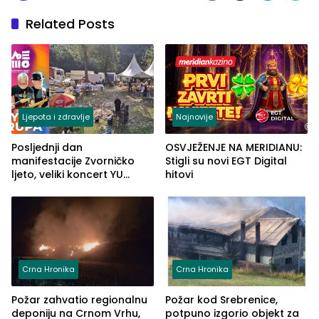
Related Posts
Ljepota i zdravlje
Najnovije
Posljednji dan
OSVJEŽENJE NA MERIDIANU:
manifestacije Zvorničko
Stigli su novi EGT Digital
ljeto, veliki koncert YU
hitovi
grupe zatvara program
ove godine
Crna Hronika
Crna Hronika
Požar zahvatio regionalnu
Požar kod Srebrenice,
deponiju na Crnom Vrhu,
potpuno izgorio objekt za