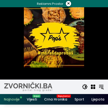
Skip
×
Reklamni Prostor
to
content
Najnovije
Vijesti
Crna Hronika
Sport
Ljepota i 