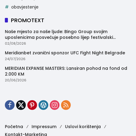
obavjestenje
PROMOTEXT
Naše mjesto za naše ljude: Bingo Group svojim
uposlenicima posvećuje posebno lijep festivalski
trenutak
02/08/2026
Meridianbet zvanični sponzor UFC Fight Night Belgrade
24/07/2026
MERIDIAN EXPANSE MASTERS: Lansiran pohod na fond od
2.000 KM
20/06/2026
Početna
Impressum
Uslovi korištenja
Kontakt-Marketing