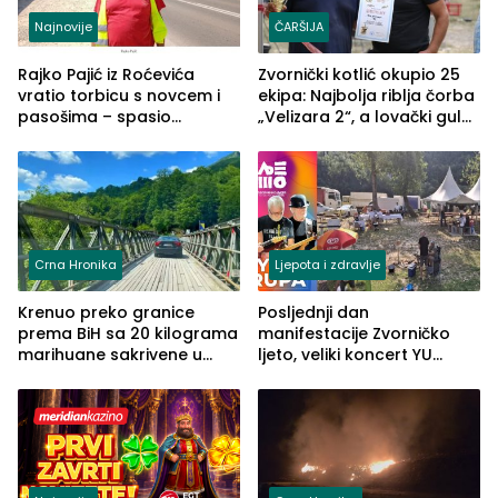
Najnovije
ČARŠIJA
Rajko Pajić iz Roćevića
Zvornički kotlić okupio 25
vratio torbicu s novcem i
ekipa: Najbolja riblja čorba
pasošima – spasio
„Velizara 2“, a lovački gulaš
porodično ljetovanje u
„Red i Zaprska“ (FOTO)
Grčkoj
Crna Hronika
Ljepota i zdravlje
Krenuo preko granice
Posljednji dan
prema BiH sa 20 kilograma
manifestacije Zvorničko
marihuane sakrivene u
ljeto, veliki koncert YU
automobilu
grupe zatvara program
ove godine