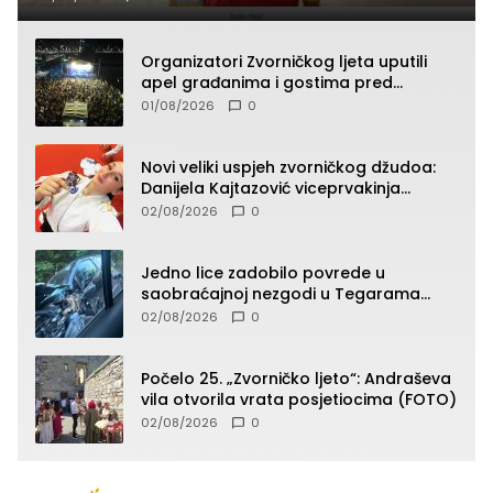
Organizatori Zvorničkog ljeta uputili
apel građanima i gostima pred
početak koncertnog programa
01/08/2026
0
Novi veliki uspjeh zvorničkog džudoa:
Danijela Kajtazović viceprvakinja
Balkana u seniorskoj konkurenciji
02/08/2026
0
Jedno lice zadobilo povrede u
saobraćajnoj nezgodi u Tegarama
(FOTO)
02/08/2026
0
Počelo 25. „Zvorničko ljeto“: Andraševa
vila otvorila vrata posjetiocima (FOTO)
02/08/2026
0