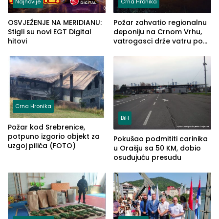
Najnovije
Crna Hronika
OSVJEŽENJE NA MERIDIANU:
Požar zahvatio regionalnu
Stigli su novi EGT Digital
deponiju na Crnom Vrhu,
hitovi
vatrogasci drže vatru pod
kontrolom (FOTO)
Crna Hronika
BiH
Požar kod Srebrenice,
potpuno izgorio objekt za
Pokušao podmititi carinika
uzgoj pilića (FOTO)
u Orašju sa 50 KM, dobio
osuđujuću presudu