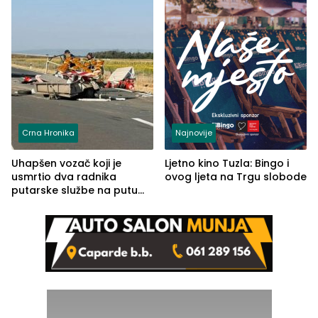
Crna Hronika
Najnovije
Uhapšen vozač koji je
Ljetno kino Tuzla: Bingo i
usmrtio dva radnika
ovog ljeta na Trgu slobode
putarske službe na putu
od Loznice prema Šapcu
(FOTO)