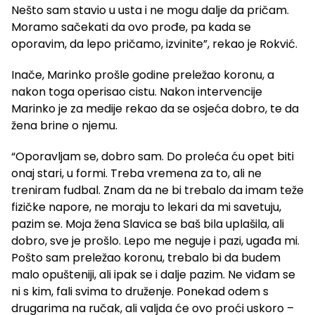
Nešto sam stavio u usta i ne mogu dalje da pričam.
Moramo sačekati da ovo prođe, pa kada se
oporavim, da lepo pričamo, izvinite”, rekao je Rokvić.
Inače, Marinko prošle godine preležao koronu, a
nakon toga operisao cistu. Nakon intervencije
Marinko je za medije rekao da se osjeća dobro, te da
žena brine o njemu.
“Oporavljam se, dobro sam. Do proleća ću opet biti
onaj stari, u formi. Treba vremena za to, ali ne
treniram fudbal. Znam da ne bi trebalo da imam teže
fizičke napore, ne moraju to lekari da mi savetuju,
pazim se. Moja žena Slavica se baš bila uplašila, ali
dobro, sve je prošlo. Lepo me neguje i pazi, ugađa mi.
Pošto sam preležao koronu, trebalo bi da budem
malo opušteniji, ali ipak se i dalje pazim. Ne viđam se
ni s kim, fali svima to druženje. Ponekad odem s
drugarima na ručak, ali valjda će ovo proći uskoro –