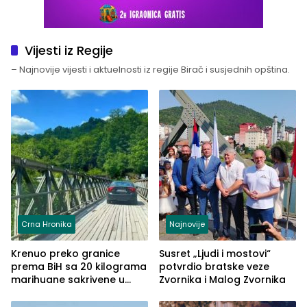
Vijesti iz Regije
– Najnovije vijesti i aktuelnosti iz regije Birač i susjednih opština.
Crna Hronika
Najnovije
Krenuo preko granice
Susret „Ljudi i mostovi“
prema BiH sa 20 kilograma
potvrdio bratske veze
marihuane sakrivene u
Zvornika i Malog Zvornika
automobilu