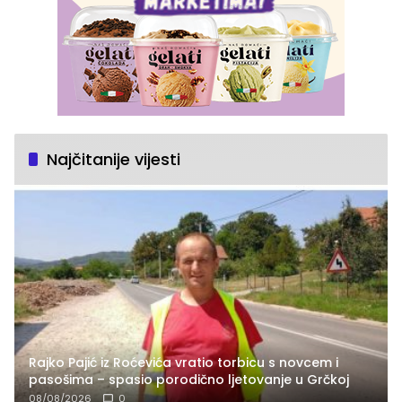
Najčitanije vijesti
Rajko Pajić iz Roćevića vratio torbicu s novcem i
pasošima – spasio porodično ljetovanje u Grčkoj
08/08/2026
0