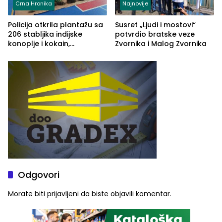
Crna Hronika
Najnovije
Policija otkrila plantažu sa
Susret „Ljudi i mostovi“
206 stabljika indijske
potvrdio bratske veze
konoplje i kokain,
Zvornika i Malog Zvornika
uhapšena jedna osoba
(FOTO)
Odgovori
Morate biti
prijavljeni
da biste objavili komentar.