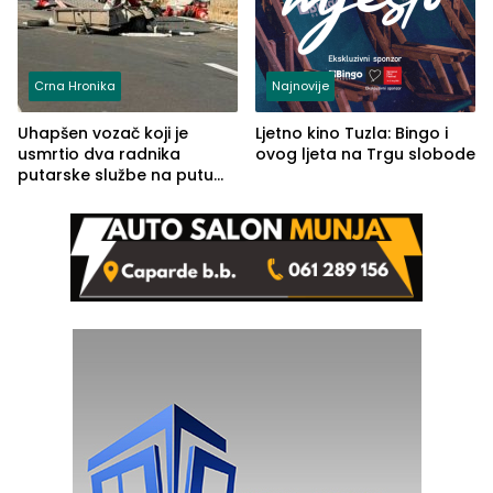
Crna Hronika
Najnovije
Uhapšen vozač koji je
Ljetno kino Tuzla: Bingo i
usmrtio dva radnika
ovog ljeta na Trgu slobode
putarske službe na putu
od Loznice prema Šapcu
(FOTO)