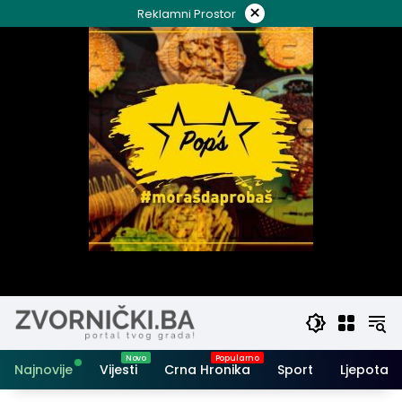
Skip
×
Reklamni Prostor
to
content
Najnovije
Vijesti
Crna Hronika
Sport
Ljepota i 