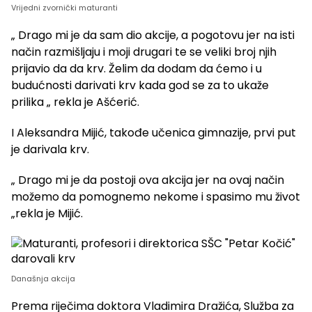
Vrijedni zvornički maturanti
„ Drago mi je da sam dio akcije, a pogotovu jer na isti
način razmišljaju i moji drugari te se veliki broj njih
prijavio da da krv. Želim da dodam da ćemo i u
budućnosti darivati krv kada god se za to ukaže
prilika „ rekla je Ašćerić.
I Aleksandra Mijić, takođe učenica gimnazije, prvi put
je darivala krv.
„ Drago mi je da postoji ova akcija jer na ovaj način
možemo da pomognemo nekome i spasimo mu život
„rekla je Mijić.
Današnja akcija
Prema riječima doktora Vladimira Dražića, Služba za