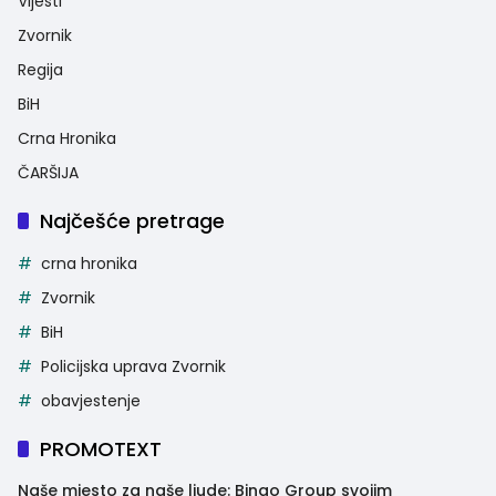
Vijesti
Zvornik
Regija
BiH
Crna Hronika
ČARŠIJA
Najčešće pretrage
crna hronika
Zvornik
BiH
Policijska uprava Zvornik
obavjestenje
PROMOTEXT
Naše mjesto za naše ljude: Bingo Group svojim