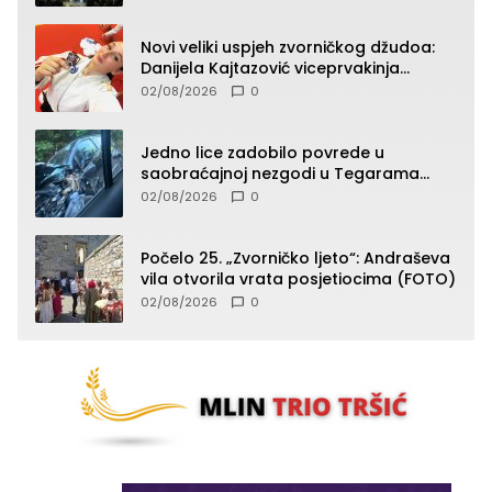
Novi veliki uspjeh zvorničkog džudoa:
Danijela Kajtazović viceprvakinja
Balkana u seniorskoj konkurenciji
02/08/2026
0
Jedno lice zadobilo povrede u
saobraćajnoj nezgodi u Tegarama
(FOTO)
02/08/2026
0
Počelo 25. „Zvorničko ljeto“: Andraševa
vila otvorila vrata posjetiocima (FOTO)
02/08/2026
0