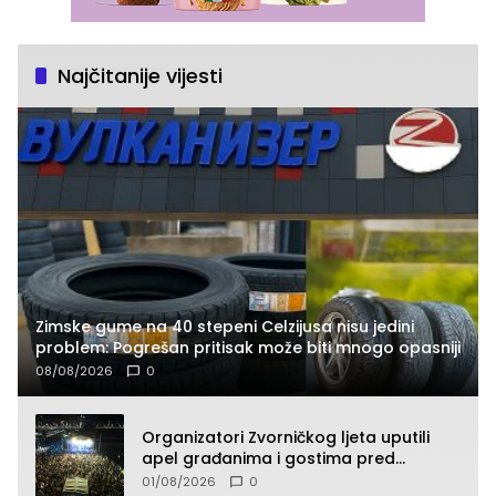
Najčitanije vijesti
Zimske gume na 40 stepeni Celzijusa nisu jedini
problem: Pogrešan pritisak može biti mnogo opasniji
08/08/2026
0
Organizatori Zvorničkog ljeta uputili
apel građanima i gostima pred
početak koncertnog programa
01/08/2026
0