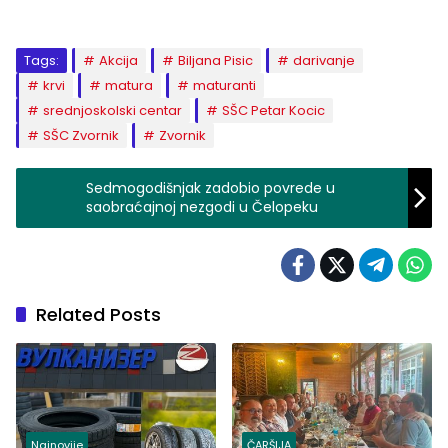
Tags:
Akcija
Biljana Pisic
darivanje
krvi
matura
maturanti
srednjoskolski centar
SŠC Petar Kocic
SŠC Zvornik
Zvornik
Sedmogodišnjak zadobio povrede u
saobraćajnoj nezgodi u Čelopeku
Related Posts
Najnovije
ČARŠIJA