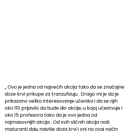
„ Ovo je jedna od najvećih akcija tako da se značajne
doze krvi prikupe za tranzufizuju . Drago mi je da je
prikazano veliko interesovanje učenika i da se njih
oko 110 prijavilo da bude dio akcije, u kojoj učestvuje i
oko 15 profesora tako da je ovo jedna od
najmasovnijih akcija . Od svih sličnih akcija naši
maturanti daju najviše doza krvi i oni na ovaj način