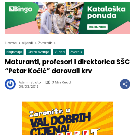
Home
Vijesti
Zvornik
Najnovije
Obrazovanje
Vijesti
Zvornik
Maturanti, profesori i direktorica SŠC
“Petar Kočić” darovali krv
Administrator
3 Min Read
09/03/2018