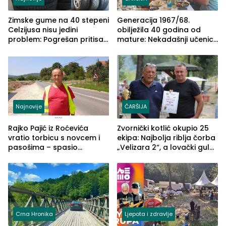
Zimske gume na 40 stepeni
Generacija 1967/68.
Celzijusa nisu jedini
obilježila 40 godina od
problem: Pogrešan pritisak
mature: Nekadašnji učenici
može biti mnogo opasniji
TŠC-a okupili se u Zvorniku
(FOTO)
Najnovije
ČARŠIJA
Rajko Pajić iz Roćevića
Zvornički kotlić okupio 25
vratio torbicu s novcem i
ekipa: Najbolja riblja čorba
pasošima – spasio
„Velizara 2“, a lovački gulaš
porodično ljetovanje u
„Red i Zaprska“ (FOTO)
Grčkoj
Crna Hronika
Ljepota i zdravlje