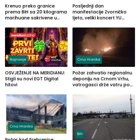
Krenuo preko granice
Posljednji dan
prema BiH sa 20 kilograma
manifestacije Zvorničko
marihuane sakrivene u
ljeto, veliki koncert YU
automobilu
grupe zatvara program
ove godine
Najnovije
Crna Hronika
OSVJEŽENJE NA MERIDIANU:
Požar zahvatio regionalnu
Stigli su novi EGT Digital
deponiju na Crnom Vrhu,
hitovi
vatrogasci drže vatru pod
kontrolom (FOTO)
Crna Hronika
BiH
Požar kod Srebrenice,