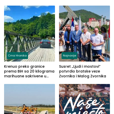
Crna Hronika
Najnovije
Krenuo preko granice
Susret „Ljudi i mostovi“
prema BiH sa 20 kilograma
potvrdio bratske veze
marihuane sakrivene u
Zvornika i Malog Zvornika
automobilu