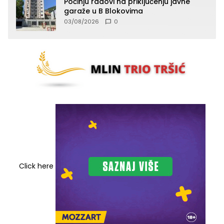
Počinju radovi na priključenju javne
garaže u B Blokovima
03/08/2026
0
Click here