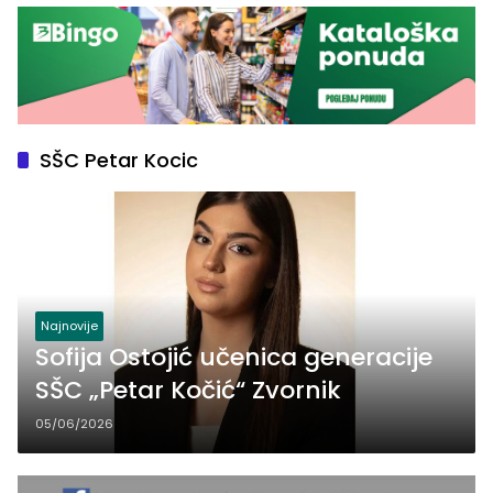
SŠC Petar Kocic
Najnovije
Sofija Ostojić učenica generacije
SŠC „Petar Kočić“ Zvornik
05/06/2026