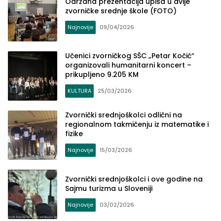
Održana prezentacija upisa u dvije
zvorničke srednje škole (FOTO)
Najnovije
09/04/2026
Učenici zvorničkog SŠC „Petar Kočić“
organizovali humanitarni koncert –
prikupljeno 9.205 KM
KULTURA
25/03/2026
Zvornički srednjoškolci odlični na
regionalnom takmičenju iz matematike i
fizike
Najnovije
15/03/2026
Zvornički srednjoškolci i ove godine na
Sajmu turizma u Sloveniji
Najnovije
03/02/2026