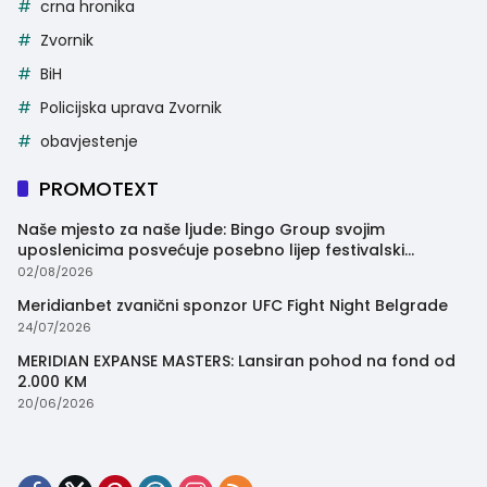
crna hronika
Zvornik
BiH
Policijska uprava Zvornik
obavjestenje
PROMOTEXT
Naše mjesto za naše ljude: Bingo Group svojim
uposlenicima posvećuje posebno lijep festivalski
trenutak
02/08/2026
Meridianbet zvanični sponzor UFC Fight Night Belgrade
24/07/2026
MERIDIAN EXPANSE MASTERS: Lansiran pohod na fond od
2.000 KM
20/06/2026