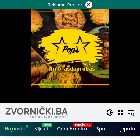
Skip
×
Reklamni Prostor
to
content
Najnovije
Vijesti
Crna Hronika
Sport
Ljepota i 