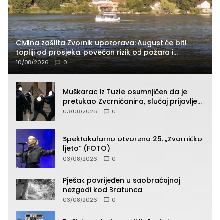
Civilna zaštita Zvornik upozorava: August će biti
topliji od prosjeka, povećan rizik od požara i
nestašice vode
10/08/2026
0
Muškarac iz Tuzle osumnjičen da je
pretukao Zvorničanina, slučaj prijavljen
tužilaštvu
03/08/2026
0
Spektakularno otvoreno 25. „Zvorničko
ljeto“ (FOTO)
03/08/2026
0
Pješak povrijeđen u saobraćajnoj
nezgodi kod Bratunca
03/08/2026
0