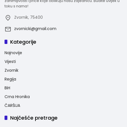
zanimljivosti i priče koje oblikuju našu zajednicu. Budite uvijek u
toku s nama!
Zvornik, 75400
zvornicki@gmail.com
Kategorije
Najnovije
Vijesti
Zvornik
Regija
BiH
Crna Hronika
ČARŠIJA
Najčešće pretrage