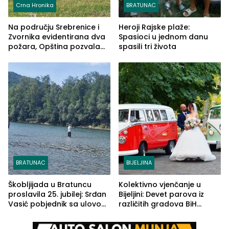
Crna Hronika
BRATUNAC
Na području Srebrenice i
Heroji Rajske plaže:
Zvornika evidentirana dva
Spasioci u jednom danu
požara, Opština pozvala
spasili tri života
na smirivanje tenzija
BRATUNAC
BIJELJINA
Škobljijada u Bratuncu
Kolektivno vjenčanje u
proslavila 25. jubilej: Srđan
Bijeljini: Devet parova iz
Vasić pobjednik sa ulovom
različitih gradova BiH
od 2.040 grama (FOTO)
izgovorilo sudbonosno da