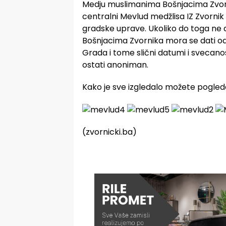
Medju muslimanima Bošnjacima Zvorn
centralni Mevlud medžlisa IZ Zvornik
gradske uprave. Ukoliko do toga ne 
Bošnjacima Zvornika mora se dati od
Grada i tome slični datumi i svecanosti
ostati anoniman.
Kako je sve izgledalo možete pogledat
(zvornicki.ba)