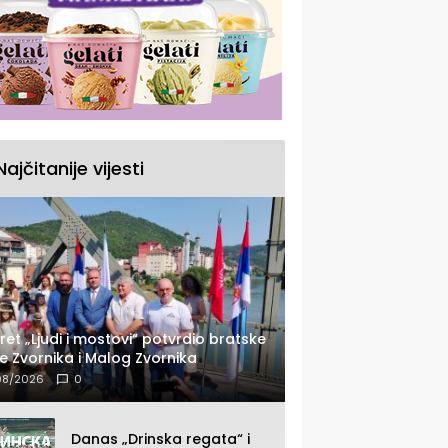
Najčitanije vijesti
ret „Ljudi i mostovi“ potvrdio bratske
e Zvornika i Malog Zvornika
08/2026
0
Danas „Drinska regata“ i