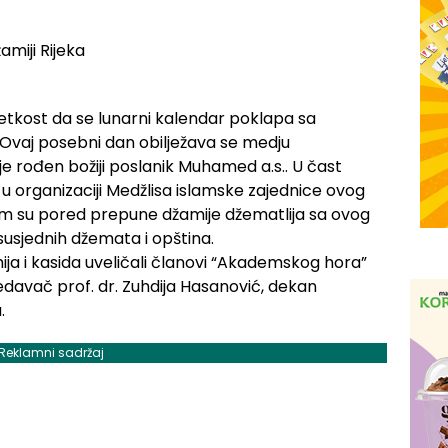
rijetkost da se lunarni kalendar poklapa sa
 Ovaj posebni dan obilježava se medju
e rođen božiji poslanik Muhamed a.s.. U čast
 u organizaciji Medžlisa islamske zajednice ovog
m su pored prepune džamije džematlija sa ovog
 susjednih džemata i opština.
ija i kasida uveličali članovi “Akademskog hora”
redavač prof. dr. Zuhdija Hasanović, dekan
.
Reklamni sadržaj