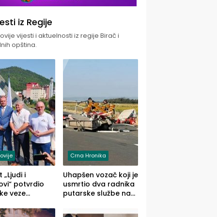
jesti iz Regije
vije vijesti i aktuelnosti iz regije Birač i
nih opština.
ovije
Crna Hronika
 „Ljudi i
Uhapšen vozač koji je
vi“ potvrdio
usmrtio dva radnika
ke veze
putarske službe na
ika i Malog
putu od Loznice
ika
prema Šapcu