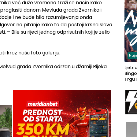
ika već duže vremena traži se način kako
 proglasiti danom Mevluda grada Zvornika i
dodje i ne bude bilo razumijevanja onda
govor na pitanje kako to da postoji krsna slava
. – Bile su rijeci jednog odprisutnih koji je zelio
i kroz našu foto galeriju.
Najn
Ljetno
Bingo
Trgu