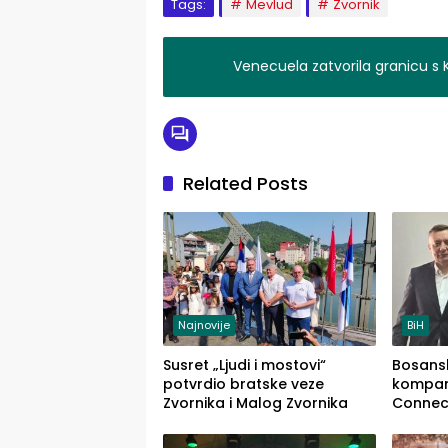
Tags:
Mevlud
Zvornik
Venecuela zatvorila granicu s 
Related Posts
Najnovije
BiH
Susret „Ljudi i mostovi“
Bosans
potvrdio bratske veze
kompani
Zvornika i Malog Zvornika
Connect
tržište