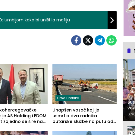
Kolumbijom kako bi uništila mafiju
Crna Hronika
Sus
vez
kohercegovačke
Uhapšen vozač koji je
07/
je AS Holding i EDOM
usmrtio dva radnika
 zajedno se šire na
putarske službe na putu od
 Maroka
Loznice prema Šapcu
(FOTO)