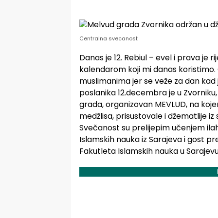
Centralna svecanost
Danas je 12. Rebiul – evel i prava je 
kalendarom koji mi danas koristimo.
muslimanima jer se veže za dan kad j
poslanika 12.decembra je u Zvorniku,
grada, organizovan MEVLUD, na koje
medžlisa, prisustovale i džematlije iz
Svečanost su prelijepim učenjem ilah
Islamskih nauka iz Sarajeva i gost p
Fakutleta Islamskih nauka u Sarajevu