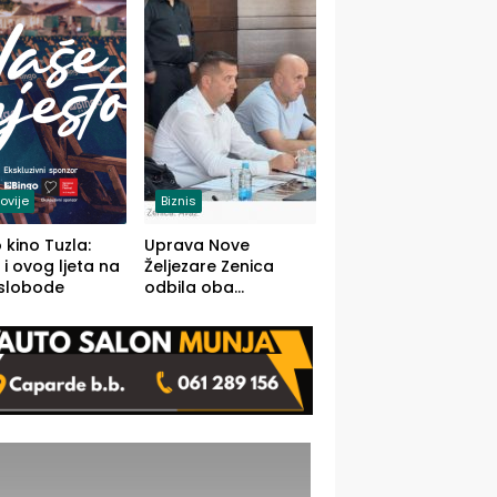
(FOTO)
ovije
Biznis
 kino Tuzla:
Uprava Nove
 i ovog ljeta na
Željezare Zenica
 slobode
odbila oba
prijedloga Vlade
FBiH: Ustrajni da je
stečaj jedino rješenje