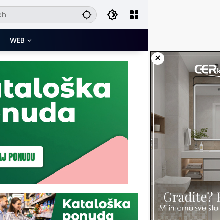
WEB
×