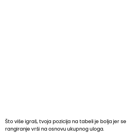
Što više igraš, tvoja pozicija na tabeli je bolja jer se
rangiranje vrši na osnovu ukupnog uloga.