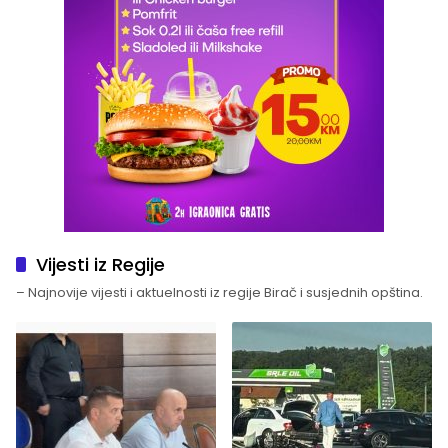
Vijesti iz Regije
– Najnovije vijesti i aktuelnosti iz regije Birač i susjednih opština.