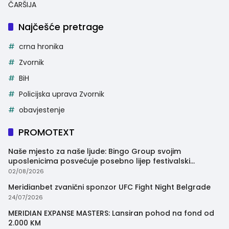
ČARŠIJA
Najčešće pretrage
crna hronika
Zvornik
BiH
Policijska uprava Zvornik
obavjestenje
PROMOTEXT
Naše mjesto za naše ljude: Bingo Group svojim
uposlenicima posvećuje posebno lijep festivalski
trenutak
02/08/2026
Meridianbet zvanični sponzor UFC Fight Night Belgrade
24/07/2026
MERIDIAN EXPANSE MASTERS: Lansiran pohod na fond od
2.000 KM