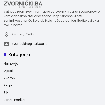
Vaš pouzdan izvor informacija za Zvornik i regiju! Svakodnevno
vam donosimo aktuelne, tačne i nepristrasne vijesti,
zanimljivosti i priče koje oblikuju našu zajednicu. Budite uvijek u
toku s nama!
Zvornik, 75400
zvornicki@gmail.com
Kategorije
Najnovije
Vijesti
Zvornik
Regija
BiH
Crna Hronika