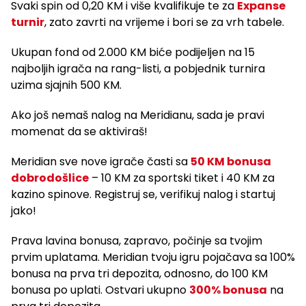
Svaki spin od 0,20 KM i više kvalifikuje te za
Expanse
turnir
, zato zavrti na vrijeme i bori se za vrh tabele.
Ukupan fond od 2.000 KM biće podijeljen na 15
najboljih igrača na rang-listi, a pobjednik turnira
uzima sjajnih 500 KM.
Ako još nemaš nalog na Meridianu, sada je pravi
momenat da se aktiviraš!
Meridian sve nove igrače časti sa
50 KM bonusa
dobrodošlice
– 10 KM za sportski tiket i 40 KM za
kazino spinove. Registruj se, verifikuj nalog i startuj
jako!
Prava lavina bonusa, zapravo, počinje sa tvojim
prvim uplatama. Meridian tvoju igru pojačava sa 100%
bonusa na prva tri depozita, odnosno, do 100 KM
bonusa po uplati. Ostvari ukupno
300% bonusa
na