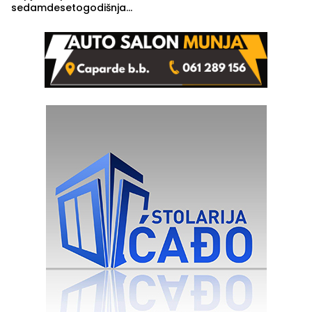
sedamdesetogodišnja
Ivanka Lazić, rodom iz
Kravice.