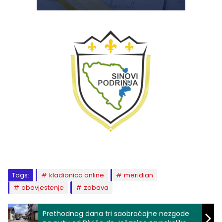
Tags:
kladionica online
meridian
obavjestenje
zabava
Prethodnog dana tri saobraćajne nezgode