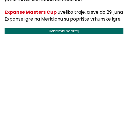
Expanse Masters Cup
uveliko traje, a sve do 29. juna
Expanse igre na Meridianu su poprište vrhunske igre.
Reklamni sadržaj