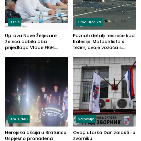
Biznis
Crna Hronika
Uprava Nove Željezare
Poznati detalji nesreće kod
Zenica odbila oba
Kalesije: Motociklista s
prijedloga Vlade FBiH:
težim, dvoje vozača s
Ustrajni da je stečaj jedino
lakšim povredama
rješenje
BRATUNAC
Najnovije
Herojska akcija u Bratuncu:
Ovog utorka Dan žalosti i u
Uspješno pronađena
Zvorniku