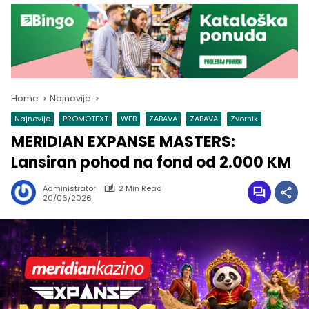
Home
Najnovije
Najnovije
PROMOTEXT
WEB
ZABAVA
ZABAVA
Zvornik
MERIDIAN EXPANSE MASTERS:
Lansiran pohod na fond od 2.000 KM
Administrator
2 Min Read
20/06/2026