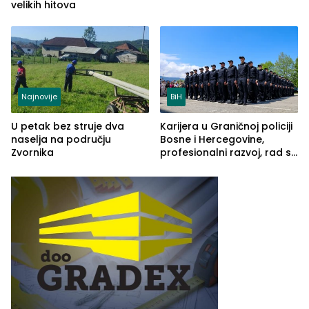
velikih hitova
Najnovije
BiH
U petak bez struje dva
Karijera u Graničnoj policiji
naselja na području
Bosne i Hercegovine,
Zvornika
profesionalni razvoj, rad sa
savremenom opremom i
služba građanima