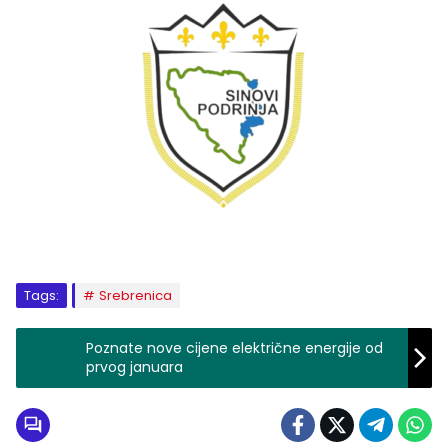
Tags:
Srebrenica
Poznate nove cijene električne energije od
prvog januara