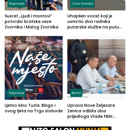
Najnovije
Crna Hronika
Susret „Ljudi i mostovi“
Uhapšen vozač koji je
potvrdio bratske veze
usmrtio dva radnika
Zvornika i Malog Zvornika
putarske službe na putu
od Loznice prema Šapcu
(FOTO)
Najnovije
Biznis
Ljetno kino Tuzla: Bingo i
Uprava Nove Željezare
ovog ljeta na Trgu slobode
Zenica odbila oba
prijedloga Vlade FBiH:
Ustrajni da je stečaj jedino
rješenje