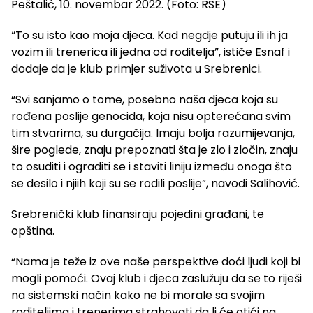
Peštalić, 10. novembar 2022. (Foto: RSE)
“To su isto kao moja djeca. Kad negdje putuju ili ih ja
vozim ili trenerica ili jedna od roditelja”, ističe Esnaf i
dodaje da je klub primjer suživota u Srebrenici.
“Svi sanjamo o tome, posebno naša djeca koja su
rođena poslije genocida, koja nisu opterećana svim
tim stvarima, su durgačija. Imaju bolja razumijevanja,
šire poglede, znaju prepoznati šta je zlo i zločin, znaju
to osuditi i ograditi se i staviti liniju između onoga što
se desilo i njiih koji su se rodili poslije”, navodi Salihović.
Srebrenički klub finansiraju pojedini građani, te
opština.
“Nama je teže iz ove naše perspektive doći ljudi koji bi
mogli pomoći. Ovaj klub i djeca zaslužuju da se to riješi
na sistemski način kako ne bi morale sa svojim
roditeljima i trenerima strahovati da li će otići na