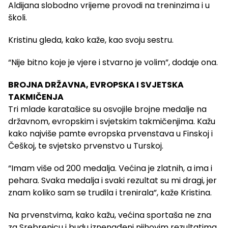
Aldijana slobodno vrijeme provodi na treninzima i u
školi.
Kristinu gleda, kako kaže, kao svoju sestru.
“Nije bitno koje je vjere i stvarno je volim”, dodaje ona.
BROJNA DRŽAVNA, EVROPSKA I SVJETSKA
TAKMIČENJA
Tri mlade karatašice su osvojile brojne medalje na
državnom, evropskim i svjetskim takmičenjima. Kažu
kako najviše pamte evropska prvenstava u Finskoj i
Češkoj, te svjetsko prvenstvo u Turskoj.
“Imam više od 200 medalja. Većina je zlatnih, a ima i
pehara. Svaka medalja i svaki rezultat su mi dragi, jer
znam koliko sam se trudila i trenirala”, kaže Kristina.
Na prvenstvima, kako kažu, većina sportaša ne zna
za Srebrenicu i budu iznenađeni njihovim rezultatima.