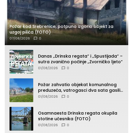
Požar kod Srebrenice, potpuno izgorio objekt za
uzgoj pilića (FOTO)
07/08/2026
0
Danas „Drinska regata“ i „Spustijada“ –
sutra zvanično počinje „Zvorničko ljeto“
01/08/2026
0
Požar zahvatio objekat komunalnog
preduzeća, vatrogasci dva sata gasili
vatru (FOTO)
01/08/2026
0
Osamnaesta Drinska regata okupila
stotine učesnika (FOTO)
01/08/2026
0