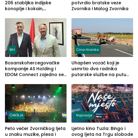
206 stabljika indijske
potvrdio bratske veze
konoplje i kokain,
Zvornika i Malog Zvornika
uhapšena jedna osoba
(FOTO)
BiH
Crna Hronika
Bosanskohercegovačke
Uhapšen vozač koji je
kompanije AS Holding i
usmrtio dva radnika
EDOM Connect zajedno se
putarske službe na putu
šire na tržište Maroka
od Loznice prema Šapcu
(FOTO)
ČARŠIJA
Najnovije
Peto večer Zvorničkog ljeta
Ljetno kino Tuzla: Bingo i
u znaku muzike, plesa i
ovog ljeta na Trgu slobode