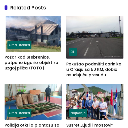
Related Posts
Crna Hronika
BiH
Požar kod Srebrenice,
potpuno izgorio objekt za
Pokušao podmititi carinika
uzgoj pilića (FOTO)
u Orašju sa 50 KM, dobio
osuđujuću presudu
Crna Hronika
Najnovije
Policija otkrila plantažu sa
Susret „Ljudi i mostovi“