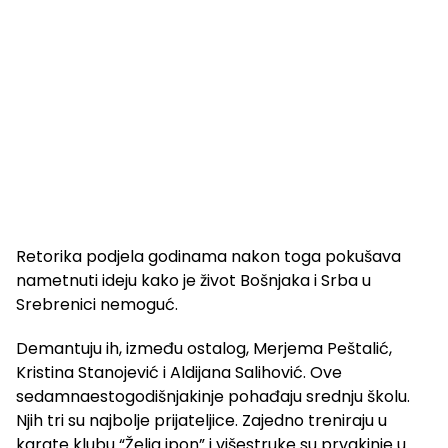
Retorika podjela godinama nakon toga pokušava
nametnuti ideju kako je život Bošnjaka i Srba u
Srebrenici nemoguć.
Demantuju ih, između ostalog, Merjema Peštalić,
Kristina Stanojević i Aldijana Salihović. Ove
sedamnaestogodišnjakinje pohađaju srednju školu.
Njih tri su najbolje prijateljice. Zajedno treniraju u
karate klubu “Želja ipon” i višestruke su prvakinje u