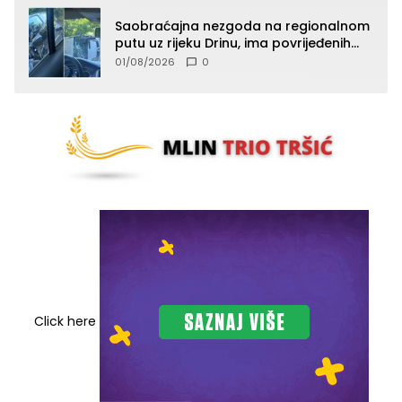
Saobraćajna nezgoda na regionalnom
putu uz rijeku Drinu, ima povrijeđenih
lica (FOTO)
01/08/2026
0
Click here