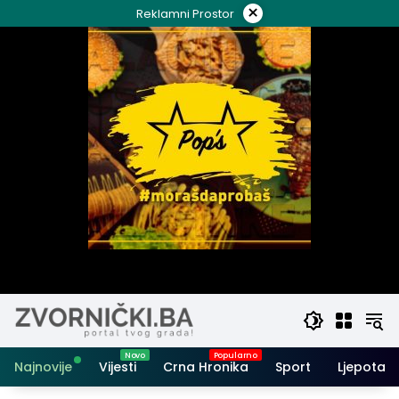
Skip
×
Reklamni Prostor
to
content
Najnovije
Vijesti
Crna Hronika
Sport
Ljepota i 