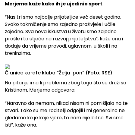
Merjema kaže kako ih je ujedinio sport
.
“Nas tri smo najbolje prijateljice već deset godina.
Svako takmičenje smo zajedno proživjele i učile
zajedno. Sva nova iskustva u životu smo zajedno
prošle i to utječe na razvoj prijateljstva”, kaže ona i
dodaje da vrijeme provodi, uglavnom, u školi i na
treninzima.
Članice karate kluba “Želja ipon” (Foto: RSE)
Na pitanje ima li problema zbog toga što se druži sa
Kristinom, Merjema odgovara:
“Naravno da nemam, nikad nisam ni pomišljala na te
stvari. Tako su me roditelji odgojili i mi generalno ne
gledamo ko je koje vjere, to nam nije bitno. Svi smo
isti”, kaže ona.