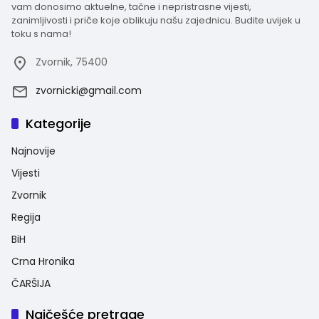
vam donosimo aktuelne, tačne i nepristrasne vijesti,
zanimljivosti i priče koje oblikuju našu zajednicu. Budite uvijek u
toku s nama!
Zvornik, 75400
zvornicki@gmail.com
Kategorije
Najnovije
Vijesti
Zvornik
Regija
BiH
Crna Hronika
ČARŠIJA
Najčešće pretrage