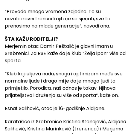
“Provode mnogo vremena zajedno. To su
nezaboravni trenuci kojih će se sjećati, sve to
prenosimo na mlade generacije”, navodi ona.
ŠTA KAŽU RODITELJI?
Merjemin otac Damir Peštalić je glavni imam u
Srebrenici. Za RSE kaže da je klub “Želja ipon” više od
sporta.
“Klub koji ulijeva nadu, snagu i optimizam među sve
normalne ljude i drago mi je da je mnogo ljudi to
primijetilo. Porodica, naš odnos je takav. Njihova
prijateljstva i druženja su više od sporta”, kaže on.
Esnaf Salihović, otac je 16-godišnje Aldijane.
Karatašice iz Srebrenice Kristina Stanojević, Aldijana
Salihović, Kristina Marinković (trenerica) i Merjema