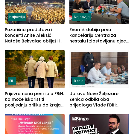
Najnovije
Najnovije
Pozorišna predstava i
Zvornik dobija prvu
koncerti Anite Aleksić i
kancelariju Centra za
Nataše Bekvalac obilježili
nestalu i zlostavljanu djecu
četvrto veče Zvorničkog
u RS-u
ljeta (FOTO)
BiH
Biznis
Prijevremena penzija u FBiH:
Uprava Nove Željezare
Ko može iskoristiti
Zenica odbila oba
posljednju priliku do kraja
prijedloga Vlade FBiH:
2026. godine
Ustrajni da je stečaj jedino
rješenje