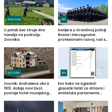
Najnovije
BiH
U petak bez struje dva
Karijera u Graničnoj policiji
naselja na području
Bosne i Hercegovine:
Zvornika
profesionalni razvoj, rad sa
savremenom opremom i
služba građanima
KULTURA
BiH
Zvornik: Andraševa vila iz
Evo kako će izgledati
1913. dobija novi život,
glasački listići za državni i
postaje hotel muzejskog
entitetske parlamente:
tipa
Najveće izmjene biće
vidljive na njima