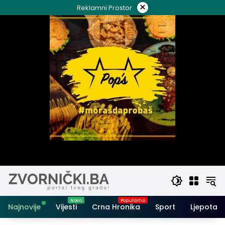
Skip
×
Reklamni Prostor
to
content
Najnovije
Vijesti
Crna Hronika
Sport
Ljepota i 