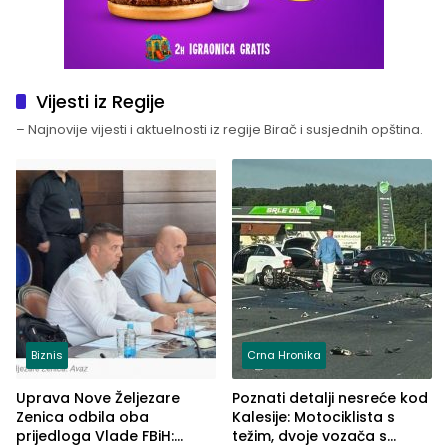
Vijesti iz Regije
– Najnovije vijesti i aktuelnosti iz regije Birač i susjednih opština.
Biznis
Crna Hronika
Uprava Nove Željezare
Poznati detalji nesreće kod
Zenica odbila oba
Kalesije: Motociklista s
prijedloga Vlade FBiH:
težim, dvoje vozača s