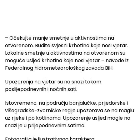
– Očekujte manje smetnje u aktivnostima na
otvorenom. Budite svjesni krhotina koje nosi vjetar.
Lokalne smetnje u aktivnostima na otvorenom su
moguće usljed krhotina koje nosi vjetar – navode iz
Federalnog hidrometeorološkog zavoda BiH.
Upozorenja na vjetar su na snazi tokom
poslijepodnevnih i noćnih sati.
Istovremeno, na području banjalučke, prijedorske i
višegradske-zvorničke regije upozorava se na maglu
uz rijeke i po kotlinama. Upozorenje usljed magle na
snazi je u prijepodnevnim satima.
Fotografija je ilustrativnog karaktera.