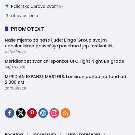
Policijska uprava Zvornik
obavjestenje
PROMOTEXT
Naše mjesto za naše ljude: Bingo Group svojim
uposlenicima posvećuje posebno lijep festivalski
trenutak
02/08/2026
Meridianbet zvanični sponzor UFC Fight Night Belgrade
24/07/2026
MERIDIAN EXPANSE MASTERS: Lansiran pohod na fond od
2.000 KM
20/06/2026
Početna
Impressum
Uslovi korištenja