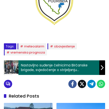
Tags:
meteoalarm
obavjestenje
vremenska prognoza
Nastavljno suđenje čelnicima Birčanske
brigade, svjedočenje o strijeljanju
zarobljenika kod Ašimove rupe
Related Posts