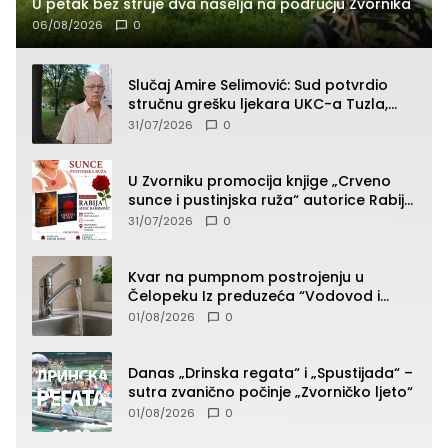
U petak bez struje dva naselja na području Zvornika
06/08/2026
0
Slučaj Amire Selimović: Sud potvrdio
stručnu grešku ljekara UKC-a Tuzla,
presudan dokaz ostala obdukcija
31/07/2026
0
U Zvorniku promocija knjige „Crveno
sunce i pustinjska ruža“ autorice Rabije
Avdić-Hamidović
31/07/2026
0
Kvar na pumpnom postrojenju u
Čelopeku Iz preduzeća “Vodovod i
komunalije”
01/08/2026
0
Danas „Drinska regata“ i „Spustijada“ –
sutra zvanično počinje „Zvorničko ljeto“
01/08/2026
0