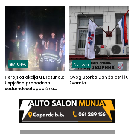
Ustrajni da je stečaj jedino
lakšim povredama
rješenje
BRATUNAC
Najnovije
Herojska akcija u Bratuncu:
Ovog utorka Dan žalosti i u
Uspješno pronađena
Zvorniku
sedamdesetogodišnja
Ivanka Lazić, rodom iz
Kravice.