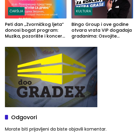
ČARŠIJA
KULTURA
Peti dan „Zvorničkog ljeta“
Bingo Group i ove godine
donosi bogat program:
otvara vrata VIP događaja
Muzika, pozorište i koncert
građanima: Osvojite
Stoje
ulaznice za koncert Petra
Graše
Odgovori
Morate biti
prijavljeni
da biste objavili komentar.