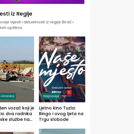
jesti iz Regije
vije vijesti i aktuelnosti iz regije Birač i
nih opština.
 Hronika
Najnovije
en vozač koji je
Ljetno kino Tuzla:
io dva radnika
Bingo i ovog ljeta na
ske službe na
Trgu slobode
od Loznice
a Šapcu