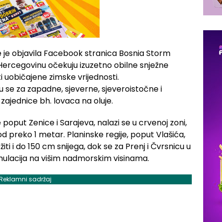
 je objavila Facebook stranica Bosnia Storm
Hercegovinu očekuju izuzetno obilne snježne
 uobičajene zimske vrijednosti.
u se za zapadne, sjeverne, sjeveroistočne i
 zajednice bh. lovaca na oluje.
poput Zenice i Sarajeva, nalazi se u crvenoj zoni,
d preko 1 metar. Planinske regije, poput Vlašića,
žiti i do 150 cm snijega, dok se za Prenj i Čvrsnicu u
ulacija na višim nadmorskim visinama.
Reklamni sadržaj