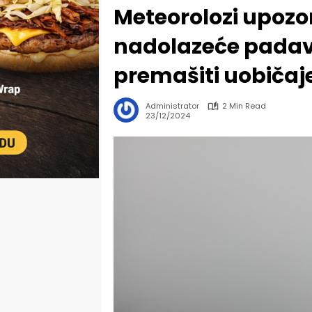
Meteorolozi upozor
nadolazeće padav
premašiti uobičaje
Administrator
2 Min Read
23/12/2024