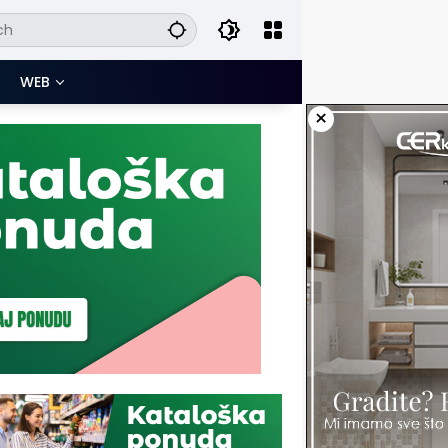
WEB
×