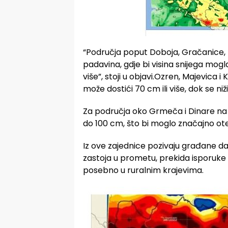
“Područja poput Doboja, Gračanice, 
padavina, gdje bi visina snijega mogl
više”, stoji u objavi.Ozren, Majevica
može dostići 70 cm ili više, dok se ni
Za područja oko Grmeča i Dinare na 
do 100 cm, što bi moglo značajno otež
Iz ove zajednice pozivaju građane 
zastoja u prometu, prekida isporuke e
posebno u ruralnim krajevima.