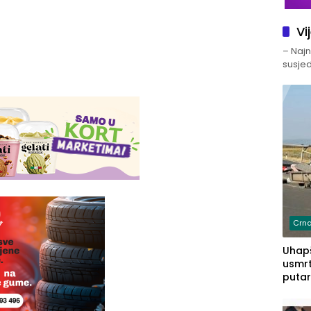
Vi
– Najno
susjed
Crna
Uhapš
usmrt
putar
putu 
prem