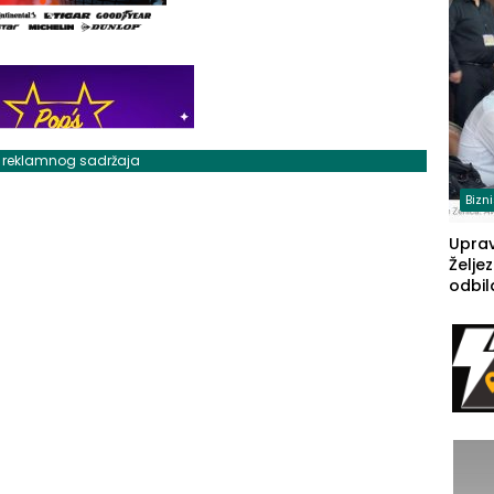
(FOT
j reklamnog sadržaja
Bizn
Upra
Želje
odbil
prije
FBiH: 
steča