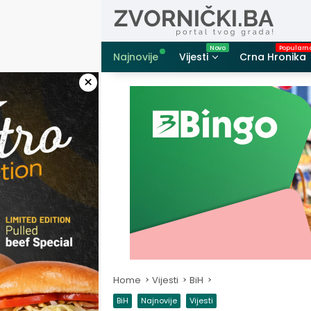
Skip
to
content
Najnovije
Vijesti
Crna Hronika
×
Home
Vijesti
BiH
BiH
Najnovije
Vijesti