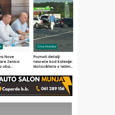
O)
is
Crna Hronika
va Nove
Poznati detalji
zare Zenica
nesreće kod Kalesije:
a oba
Motociklista s težim,
dloga Vlade
dvoje vozača s
Ustrajni da je
lakšim povredama
j jedino rješenje