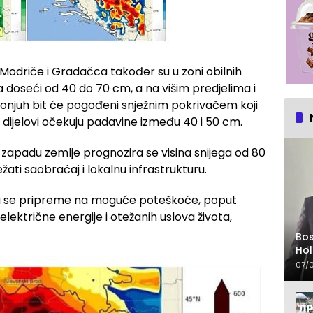
Modriče i Gradačca također su u zoni obilnih
a doseći od 40 do 70 cm, a na višim predjelima i
 i Konjuh bit će pogođeni snježnim pokrivačem koji
ži dijelovi očekuju padavine između 40 i 50 cm.
zapadu zemlje prognozira se visina snijega od 80
ati saobraćaj i lokalnu infrastrukturu.
da se pripreme na moguće poteškoće, poput
lektrične energije i otežanih uslova života,
Bo
Hol
na 
07/