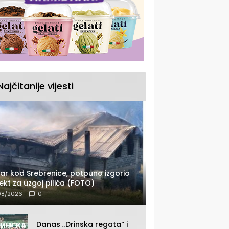
Najčitanije vijesti
ar kod Srebrenice, potpuno izgorio
ekt za uzgoj pilića (FOTO)
08/2026
0
Danas „Drinska regata“ i