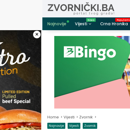
Skip
to
content
Najnovije
Vijesti
Crna Hronika
×
Home
Vijesti
Zvornik
Najnovije
Vijesti
Zvornik