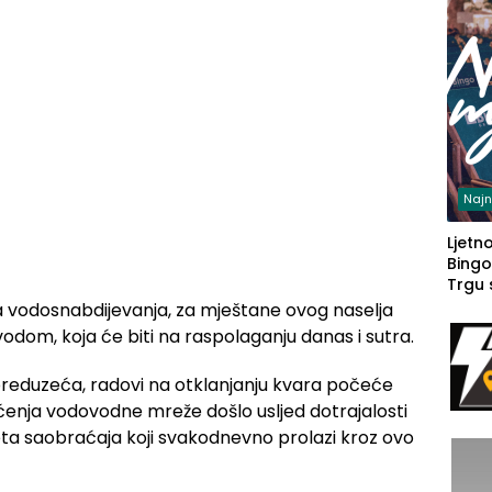
Najn
Ljetno
Bingo
Trgu
da vodosnabdijevanja, za mještane ovog naselja
odom, koja će biti na raspolaganju danas i sutra.
reduzeća, radovi na otklanjanju kvara počeće
ećenja vodovodne mreže došlo usljed dotrajalosti
teta saobraćaja koji svakodnevno prolazi kroz ovo