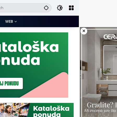
WEB
×