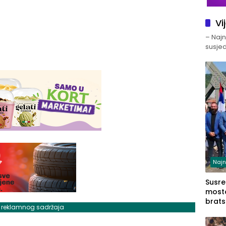
Vi
– Najno
susjed
Najn
Susret
mosto
brats
j reklamnog sadržaja
Zvorn
Zvorn