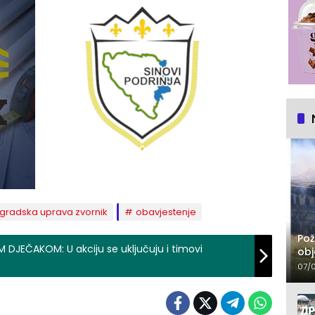
gradska uprava zvornik
obavjestenje
Pož
 DJEČAKOM: U akciju se uključuju i timovi
obj
07/