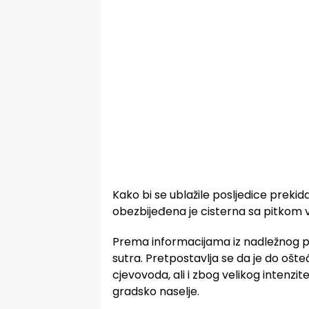
Kako bi se ublažile posljedice preki
obezbijeđena je cisterna sa pitkom v
Prema informacijama iz nadležnog p
sutra. Pretpostavlja se da je do ošt
cjevovoda, ali i zbog velikog intenzi
gradsko naselje.