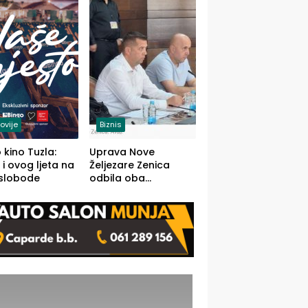
(FOTO)
ovije
Biznis
 kino Tuzla:
Uprava Nove
 i ovog ljeta na
Željezare Zenica
 slobode
odbila oba
prijedloga Vlade
FBiH: Ustrajni da je
stečaj jedino rješenje