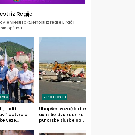
jesti iz Regije
vije vijesti i aktuelnosti iz regije Birač i
nih opština.
ovije
Crna Hronika
 „Ljudi i
Uhapšen vozač koji je
vi“ potvrdio
usmrtio dva radnika
ke veze
putarske službe na
ika i Malog
putu od Loznice
ika
prema Šapcu