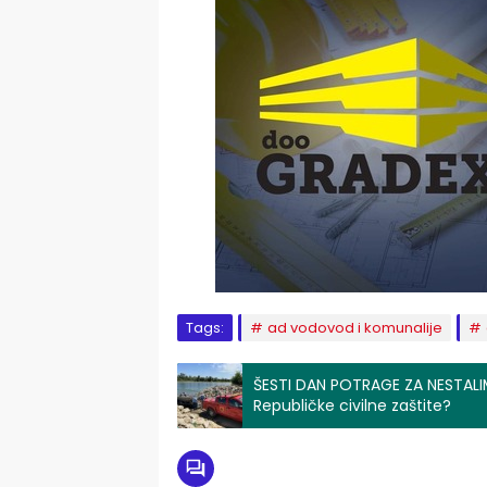
Tags:
ad vodovod i komunalije
ŠESTI DAN POTRAGE ZA NESTALIM
Republičke civilne zaštite?