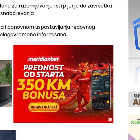
ane za razumijevanje i strpljenje do završetka
snabdijevanja.
a i ponovnom uspostavljanju redovnog
i blagovremeno informisana.