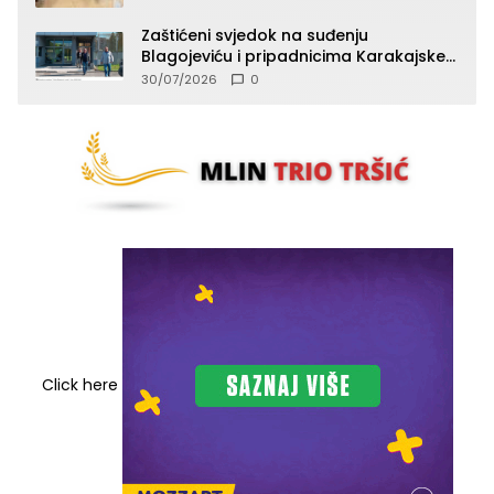
Zaštićeni svjedok na suđenju
Blagojeviću i pripadnicima Karakajske
čete potvrdio da je od komande tražio
30/07/2026
0
odgovornost za strijeljane ljude, ali da
niko nije reagovao
Click here