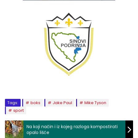
Tags:
boks
Jake Paul
Mike Tyson
sport
Na koji način i iz kojeg razloga kompostirati
opalo lišće