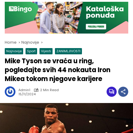
Home
Najnovije
Najnovije
Sport
Vijesti
ZANIMLJIVOSTI
Mike Tyson se vraća u ring,
pogledajte svih 44 nokauta Iron
Mikea tokom njegove karijere
Admin1
2 Min Read
15/11/2024