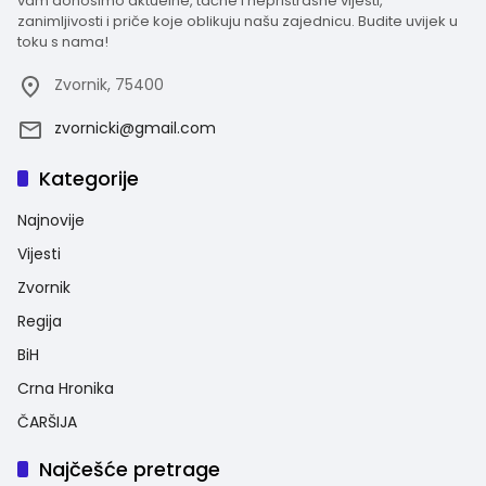
vam donosimo aktuelne, tačne i nepristrasne vijesti,
zanimljivosti i priče koje oblikuju našu zajednicu. Budite uvijek u
toku s nama!
Zvornik, 75400
zvornicki@gmail.com
Kategorije
Najnovije
Vijesti
Zvornik
Regija
BiH
Crna Hronika
ČARŠIJA
Najčešće pretrage