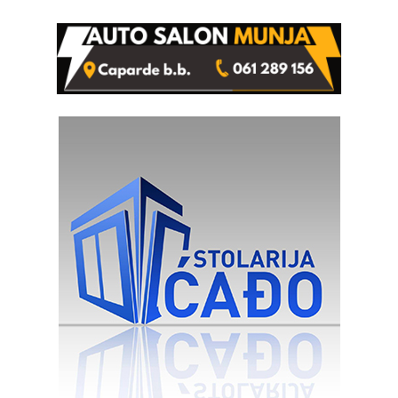
Ivanka Lazić, rodom iz
Kravice.