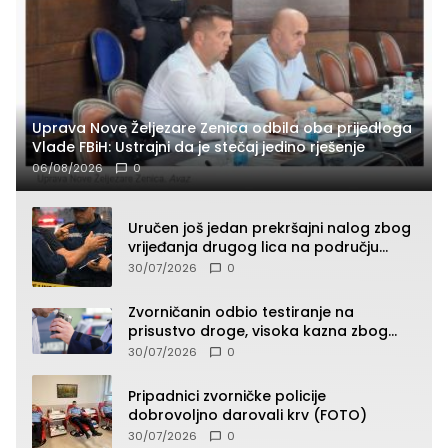
Uprava Nove Željezare Zenica odbila oba prijedloga
Vlade FBiH: Ustrajni da je stečaj jedino rješenje
06/08/2026
0
Uručen još jedan prekršajni nalog zbog
vrijeđanja drugog lica na području
Zvornika
30/07/2026
0
Zvorničanin odbio testiranje na
prisustvo droge, visoka kazna zbog
kršenja Zakona o osnovama
30/07/2026
0
bezbjednosti saobraćaja
Pripadnici zvorničke policije
dobrovoljno darovali krv (FOTO)
30/07/2026
0