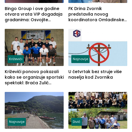
Bingo Group i ove godine
FK Drina Zvornik
otvara vrata VIP događaja
predstavila novog
građanima: Osvojite
koordinatora Omladinske
ulaznice za koncert Petra
škole
Graše
Križevići
Najnovije
Križevići ponovo pokazali
U četvrtak bez struje više
kako se organizuje sportski
naselja kod Zvornika
spektakl: Braća Zulić
osvojila Križevići kup 2026
Najnovije
Divič