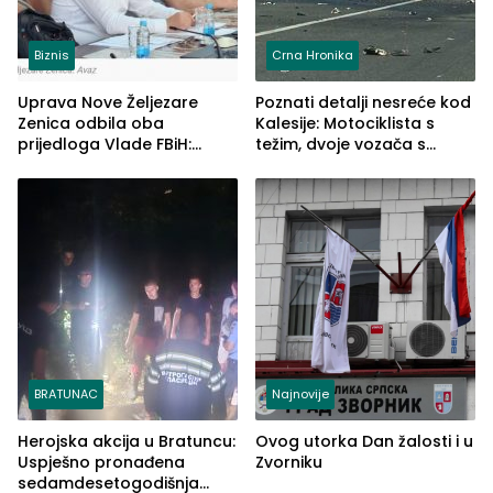
Biznis
Crna Hronika
Uprava Nove Željezare
Poznati detalji nesreće kod
Zenica odbila oba
Kalesije: Motociklista s
prijedloga Vlade FBiH:
težim, dvoje vozača s
Ustrajni da je stečaj jedino
lakšim povredama
rješenje
BRATUNAC
Najnovije
Herojska akcija u Bratuncu:
Ovog utorka Dan žalosti i u
Uspješno pronađena
Zvorniku
sedamdesetogodišnja