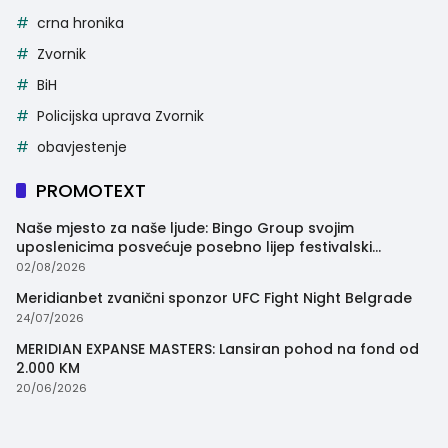
crna hronika
Zvornik
BiH
Policijska uprava Zvornik
obavjestenje
PROMOTEXT
Naše mjesto za naše ljude: Bingo Group svojim
uposlenicima posvećuje posebno lijep festivalski
trenutak
02/08/2026
Meridianbet zvanični sponzor UFC Fight Night Belgrade
24/07/2026
MERIDIAN EXPANSE MASTERS: Lansiran pohod na fond od
2.000 KM
20/06/2026