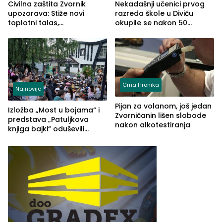
Civilna zaštita Zvornik
Nekadašnji učenici prvog
upozorava: Stiže novi
razreda škole u Diviču
toplotni talas,
okupile se nakon 50
temperature do 41 stepen
godina, a učitelj Mustafa
Pašić im održao čas
(FOTO)
Crna Hronika
Najnovije
Pijan za volanom, još jedan
Izložba „Most u bojama“ i
Zvorničanin lišen slobode
predstava „Patuljkova
nakon alkotestiranja
knjiga bajki“ oduševili
posjetioce