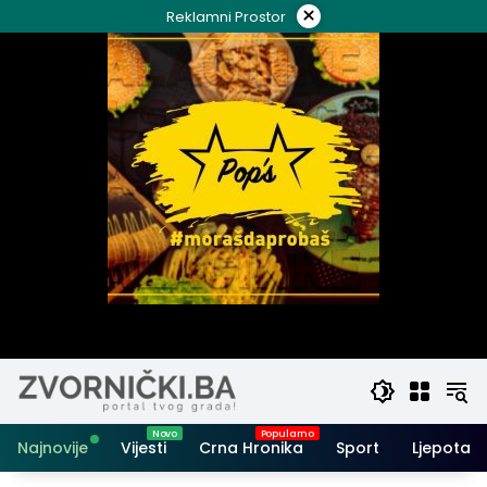
Skip
×
Reklamni Prostor
to
content
Najnovije
Vijesti
Crna Hronika
Sport
Ljepota i 