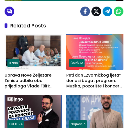
Related Posts
Biznis
ČARŠIJA
Uprava Nove Željezare
Peti dan „Zvorničkog ljeta“
Zenica odbila oba
donosi bogat program:
prijedloga Vlade FBiH:
Muzika, pozorište i koncert
Ustrajni da je stečaj jedino
Stoje
rješenje
KULTURA
Najnovije