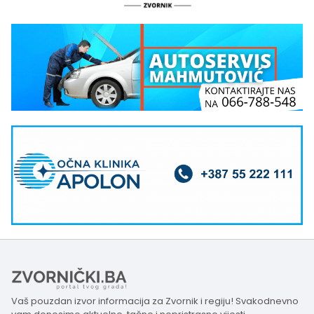
Vaš pouzdan izvor informacija za Zvornik i regiju! Svakodnevno