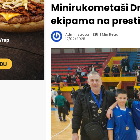
Minirukometaši D
ekipama na prestiž
Administrator
1 Min Read
17/02/2025