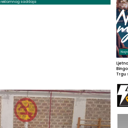
j reklamnog sadržaja
Najn
Ljetno
Bingo
Trgu