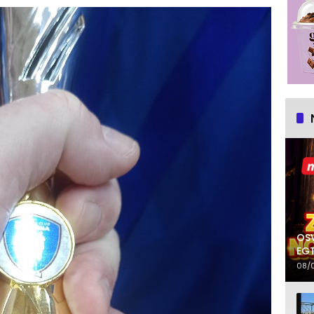
OSV
EGT
08/