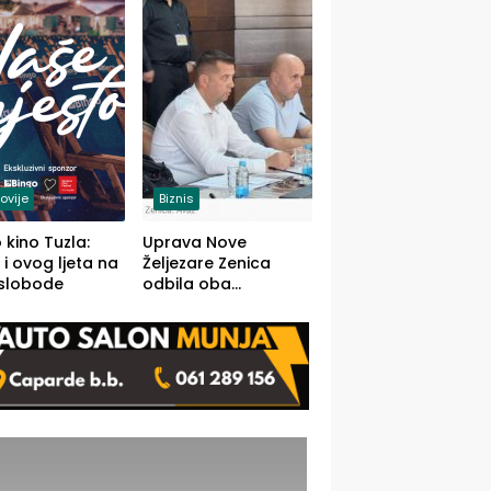
(FOTO)
ovije
Biznis
 kino Tuzla:
Uprava Nove
 i ovog ljeta na
Željezare Zenica
 slobode
odbila oba
prijedloga Vlade
FBiH: Ustrajni da je
stečaj jedino rješenje