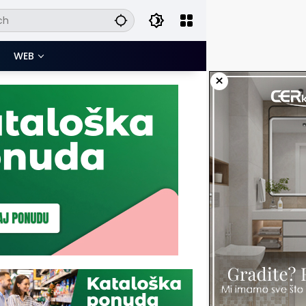
WEB
×