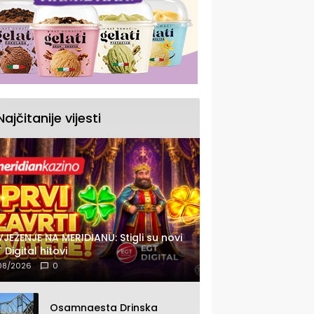
Najčitanije vijesti
JEŽENJE NA MERIDIANU: Stigli su novi
 Digital hitovi
08/2026
0
Osamnaesta Drinska