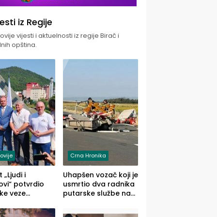
jesti iz Regije
vije vijesti i aktuelnosti iz regije Birač i
nih opština.
ovije
Crna Hronika
 „Ljudi i
Uhapšen vozač koji je
vi“ potvrdio
usmrtio dva radnika
ke veze
putarske službe na
ika i Malog
putu od Loznice
ika
prema Šapcu