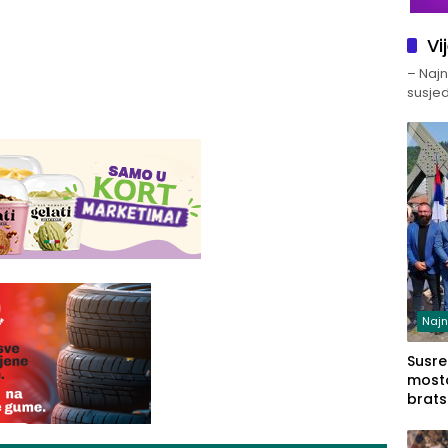
Vi
– Najno
susjed
Najn
Susret
mosto
brats
Zvorn
Zvorn