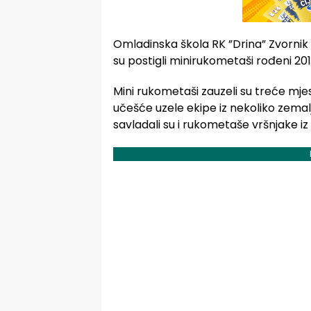
Omladinska škola RK ”Drina” Zvornik n
su postigli minirukometaši rođeni 20
Mini rukometaši zauzeli su treće mjes
učešće uzele ekipe iz nekoliko zemalja
savladali su i rukometaše vršnjake i